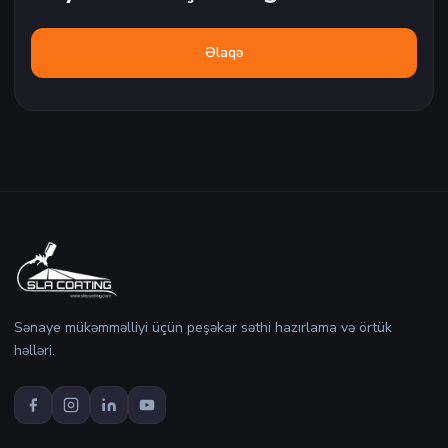
Əlaqə
Sənaye mükəmməlliyi üçün peşəkar səthi hazırlama və örtük
həlləri.