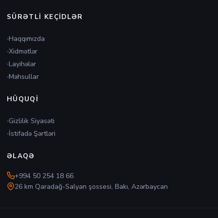
SÜRƏTLI KEÇIDLƏR
Haqqımızda
Xidmətlər
Layihələr
Məhsullar
HÜQUQI
Gizlilik Siyasəti
İstifadə Şərtləri
ƏLAQƏ
+994 50 254 18 66
26 km Qaradağ-Salyan şossesi, Bakı, Azərbaycan