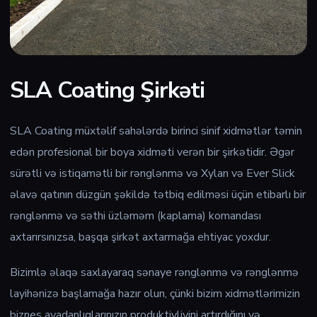
SLA Coating Şirkəti
SLA Coating müxtəlif sahələrdə birinci sinif xidmətlər təmin
edən profesional bir boya xidməti verən bir şirkətidir. Əgər
sürətli və istiqamətli bir rənglənmə və Xylan və Ever Slick
əlavə qatının düzgün şəkildə tətbiq edilməsi üçün etibarlı bir
rənglənmə və səthi üzləməm (kaplama) komandası
axtarırsınızsa, başqa şirkət axtarmağa ehtiyac yoxdur.
Bizimlə əlaqə saxlayaraq sənaye rənglənmə və rənglənmə
layihənizə başlamağa hazır olun, çünki bizim xidmətlərimizin
biznes avadanlıqlarınızın produktivliyini artırdığını və