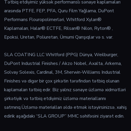
Tətbiq etdiyimiz yüksək performanslı sənaye kaplamaları
arasında PTFE, FEP, PFA, Quru Film Yağlama, DuPont
Performans Flouropolimerləri, Whitford Xylan®
Kaplamaları, Halar® ECTFE, Rilsan® Nilon, Ryton® ,
Epoksi, Uretan, Poliuretan, Ümumi Qarışıqlar və s. var.
SLA COATING LLC Whitford (PPG) Dünya, Weilburger,
DuPont Industrial Finishes / Akzo Nobel, Axalta, Arkema,
Solvay Solexis, Cardinal, 3M, Sherwin-Williams Industrial
Finishes və digər bir çox şirkətin tərəfindən tətbiq olunan
kaplamaları tətbiq edir. Biz yalnız sənaye üzləmə xidmətləri
şirkətiyik və tətbiq etdiyimiz üzləmə materiallarını
satmırıq.Üzləmə materialları əldə etmək istəyirsinizsə, xahiş
edirik aşağıdakı “SLA GROUP” MMC səhifəsini ziyarət edin.