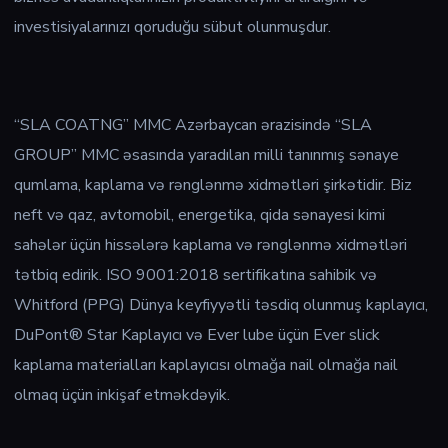
investisiyalarınızı qoruduğu sübut olunmuşdur.
“SLA COATNG” MMC Azərbaycan ərazisində “SLA
GROUP” MMC əsasında yaradılan milli tanınmış sənaye
qumlama, kaplama və rənglənmə xidmətləri şirkətidir. Biz
neft və qaz, avtomobil, energetika, qida sənayesi kimi
sahələr üçün hissələrə kaplama və rənglənmə xidmətləri
tətbiq edirik. ISO 9001:2018 sertifikatına sahibik və
Whitford (PPG) Dünya keyfiyyətli təsdiq olunmuş kaplayıcı,
DuPont® Star Kaplayıcı və Ever lube üçün Ever slick
kaplama materialları kaplayıcısı olmağa nail olmağa nail
olmaq üçün inkişaf etməkdəyik.