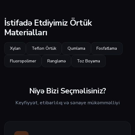
İstifadə Etdiyimiz Örtük
Materialları
Xylan
Teflon Örtük
Qumlama
Fosfatlama
Fluoropolimer
Rəngləmə
Toz Boyama
Niyə Bizi Seçməlisiniz?
Keyfiyyət, etibarlılıq və sənaye mükəmməlliyi