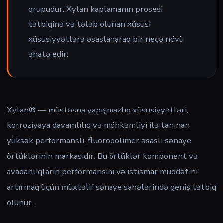
qrupudur. Xylan kaplamanın prosesi
tətbiqinə və tələb olunan xüsusi
xüsusiyyətlərə əsaslanaraq bir neçə növü
əhatə edir.
Xylan® — müstəsna yapışmazlıq xüsusiyyətləri,
korroziyaya davamlılıq və möhkəmliyi ilə tanınan
yüksək performanslı, fluoropolimer əsaslı sənaye
örtüklərinin markasıdır. Bu örtüklər komponent və
avadanlıqların performansını və istismar müddətini
artırmaq üçün müxtəlif sənaye sahələrində geniş tətbiq
olunur.