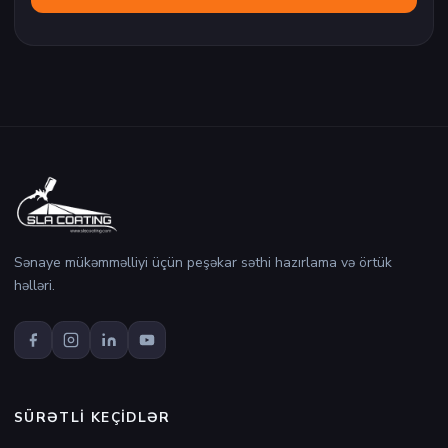
Sənaye mükəmməlliyi üçün peşəkar səthi hazırlama və örtük
həlləri.
SÜRƏTLI KEÇIDLƏR