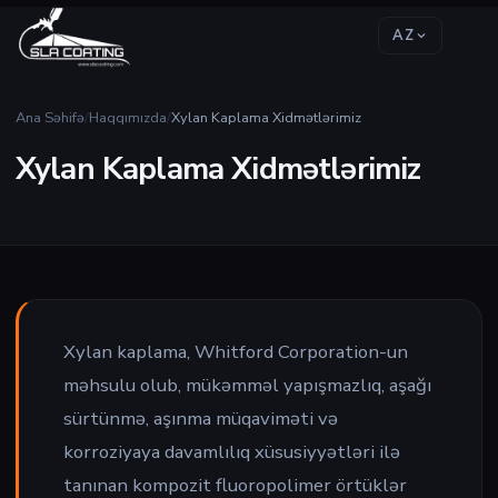
AZ
Ana Səhifə
/
Haqqımızda
/
Xylan Kaplama Xidmətlərimiz
Xylan Kaplama Xidmətlərimiz
Xylan kaplama, Whitford Corporation-un
məhsulu olub, mükəmməl yapışmazlıq, aşağı
sürtünmə, aşınma müqaviməti və
korroziyaya davamlılıq xüsusiyyətləri ilə
tanınan kompozit fluoropolimer örtüklər