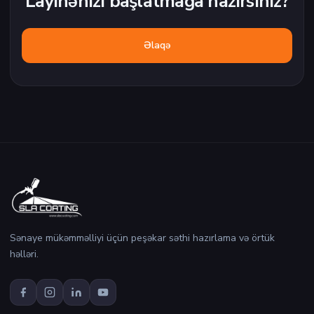
Layihənizi başlatmağa hazırsınız?
Əlaqə
Sənaye mükəmməlliyi üçün peşəkar səthi hazırlama və örtük
həlləri.