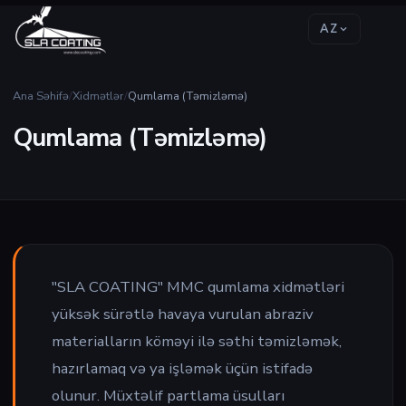
AZ
Ana Səhifə
/
Xidmətlər
/
Qumlama (Təmizləmə)
Qumlama (Təmizləmə)
"SLA COATING" MMC qumlama xidmətləri
yüksək sürətlə havaya vurulan abraziv
materialların köməyi ilə səthi təmizləmək,
hazırlamaq və ya işləmək üçün istifadə
olunur. Müxtəlif partlama üsulları