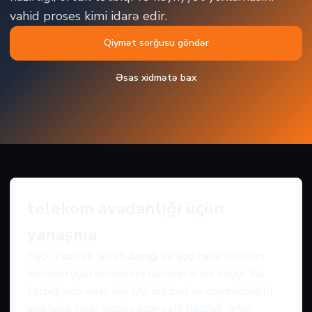
vahid proses kimi idarə edir.
Qiymət sorğusu göndər
Əsas xidmətə bax
telekom avadanlığı üçün
yanaşma
Rack, kabinet, anten dayağı və açıq hava telekom
hissələri üçün atmosferə davamlı örtük seçilir. Bu
tətbiqlərdə əsas risk UV, rütubət və uzunmüddətli
açıq hava təsiri olduğu üçün səth hazırlığı, örtük