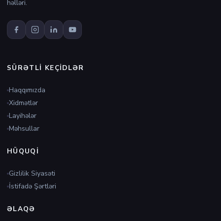
həlləri.
SÜRƏTLI KEÇIDLƏR
Haqqımızda
Xidmətlər
Layihələr
Məhsullar
HÜQUQI
Gizlilik Siyasəti
İstifadə Şərtləri
ƏLAQƏ