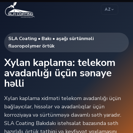
AZ
SLA Coating • Bakı • aşağı sürtünməli
fluoropolymer örtük
Xylan kaplama: telekom
avadanlığı üçün sənaye
həlli
Xylan kaplama xidməti telekom avadanlığı üçün
bağlayıcılar, hissələr və avadanlıqlar üçün
korroziyaya və sürtünməyə davamlı səth yaradır.
SLA Coating Bakıdakı istehsalat bazasında səth
hazırlığı, örtük tətbiqi və keyfiyyət yoxlamasını