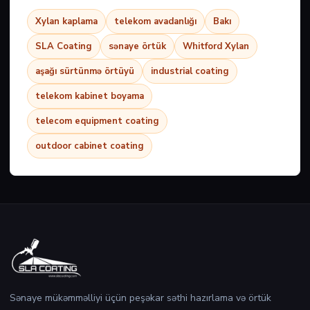
Xylan kaplama
telekom avadanlığı
Bakı
SLA Coating
sənaye örtük
Whitford Xylan
aşağı sürtünmə örtüyü
industrial coating
telekom kabinet boyama
telecom equipment coating
outdoor cabinet coating
Sənaye mükəmməlliyi üçün peşəkar səthi hazırlama və örtük