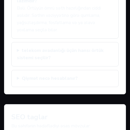
lazımdır?
Bəli. Örtüyün ömrü səth hazırlığından ciddi
asılıdır. Səthin vəziyyətinə görə qumlama,
yağsızlaşdırma, fosfatlama və ya əlavə
yoxlama seçilə bilər.
telekom avadanlığı üçün hansı örtük
sistemi seçilir?
Qiymət necə hesablanır?
SEO taglar
Bu səhifənin hədəflədiyi əsas mövzular: