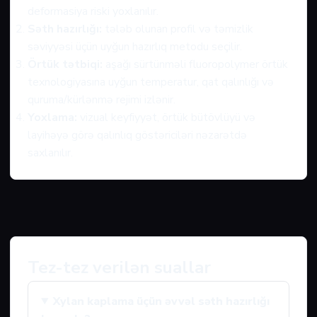
deformasiya riski yoxlanılır.
Səth hazırlığı:
tələb olunan profil və təmizlik
səviyyəsi üçün uyğun hazırlıq metodu seçilir.
Örtük tətbiqi:
aşağı sürtünməli fluoropolymer örtük
texnologiyasına uyğun temperatur, qat qalınlığı və
quruma/kürlənmə rejimi izlənir.
Yoxlama:
vizual keyfiyyət, örtük bütövlüyü və
layihəyə görə qalınlıq göstəriciləri nəzarətdə
saxlanılır.
Tez-tez verilən suallar
Xylan kaplama üçün əvvəl səth hazırlığı