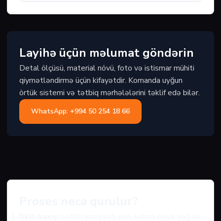
Layihə üçün məlumat göndərin
Detal ölçüsü, material növü, foto və istismar mühiti
qiymətləndirmə üçün kifayətdir. Komanda uyğun
örtük sistemi və tətbiq mərhələlərini təklif edə bilər.
WhatsApp: +994 50 254 18 66
Proses necə qurulur?
İlkin baxış:
səthin vəziyyəti, pas, köhnə boya, yağ və