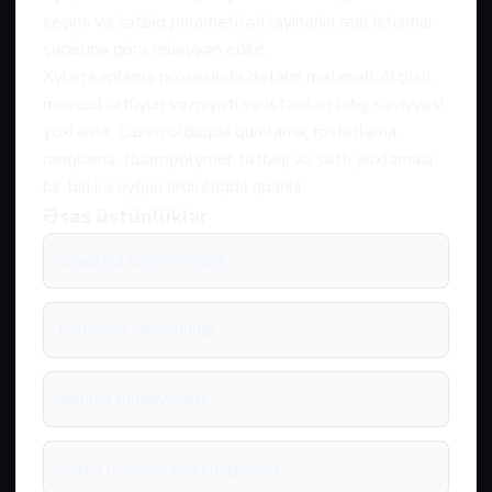
seçimi və tətbiq parametrləri layihənin real istismar
şəraitinə görə müəyyən edilir.
Xylan kaplama prosesində detalın materialı, ölçüsü,
mövcud örtüyün vəziyyəti və istənilən bitiş səviyyəsi
yoxlanılır. Lazım olduqda qumlama, fosfatlama,
rəngləmə, fluoropolymer tətbiqi və səth yoxlaması
bir-biri ilə uyğun ardıcıllıqda aparılır.
Əsas üstünlüklər
aşağı sürtünmə əmsalı
korroziya davamlılığı
aşınma müqaviməti
dəqiq hissələr üçün uyğunluq