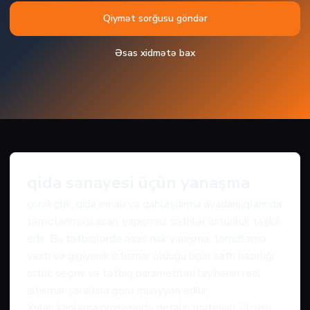
Qiymət sorğusu göndər
Əsas xidmətə bax
qida sənayesi üçün yanaşma
çörəkçilik, qida emalı və qablaşdırma avadanlıqlarında
təmizlənməsi asan, yapışmaz səthlər üstünlük təşkil
edir. Bu tətbiqlərdə əsas risk yapışma, təmizləmə
vaxtı və gigiyenik istismar olduğu üçün səth hazırlığı,
örtük seçimi və tətbiq parametrləri layihənin real
istismar şəraitinə görə müəyyən edilir.
Xylan kaplama prosesində detalın materialı, ölçüsü,