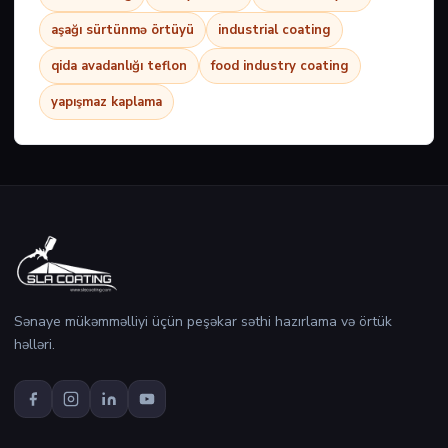
aşağı sürtünmə örtüyü
industrial coating
qida avadanlığı teflon
food industry coating
yapışmaz kaplama
Sənaye mükəmməlliyi üçün peşəkar səthi hazırlama və örtük
həlləri.