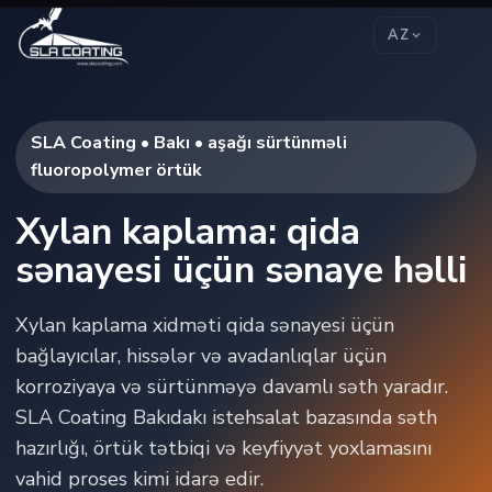
AZ
SLA Coating • Bakı • aşağı sürtünməli
fluoropolymer örtük
Xylan kaplama: qida
sənayesi üçün sənaye həlli
Xylan kaplama xidməti qida sənayesi üçün
bağlayıcılar, hissələr və avadanlıqlar üçün
korroziyaya və sürtünməyə davamlı səth yaradır.
SLA Coating Bakıdakı istehsalat bazasında səth
hazırlığı, örtük tətbiqi və keyfiyyət yoxlamasını
vahid proses kimi idarə edir.