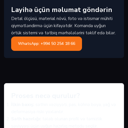
Layihə üçün məlumat göndərin
Detal ölçüsü, material növü, foto və istismar mühiti
qiymətləndirmə üçün kifayətdir. Komanda uyğun
örtük sistemi və tətbiq mərhələlərini təklif edə bilər.
WhatsApp: +994 50 254 18 66
Proses necə qurulur?
İlkin baxış:
səthin vəziyyəti, pas, köhnə boya, yağ və
deformasiya riski yoxlanılır.
Səth hazırlığı:
tələb olunan profil və təmizlik
səviyyəsi üçün uyğun hazırlıq metodu seçilir.