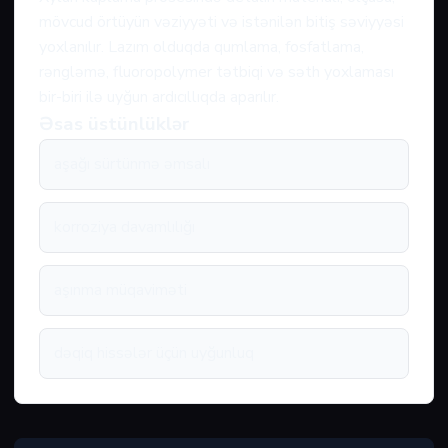
mövcud örtüyün vəziyyəti və istənilən bitiş səviyyəsi
yoxlanılır. Lazım olduqda qumlama, fosfatlama,
rəngləmə, fluoropolymer tətbiqi və səth yoxlaması
bir-biri ilə uyğun ardıcıllıqda aparılır.
Əsas üstünlüklər
aşağı sürtünmə əmsalı
korroziya davamlılığı
aşınma müqaviməti
dəqiq hissələr üçün uyğunluq