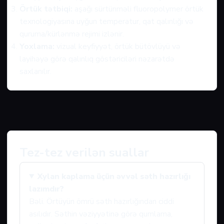
Örtük tətbiqi:
aşağı sürtünməli fluoropolymer örtük
texnologiyasına uyğun temperatur, qat qalınlığı və
quruma/kürlənmə rejimi izlənir.
Yoxlama:
vizual keyfiyyət, örtük bütövlüyü və
layihəyə görə qalınlıq göstəriciləri nəzarətdə
saxlanılır.
Tez-tez verilən suallar
Xylan kaplama üçün əvvəl səth hazırlığı
lazımdır?
Bəli. Örtüyün ömrü səth hazırlığından ciddi
asılıdır. Səthin vəziyyətinə görə qumlama,