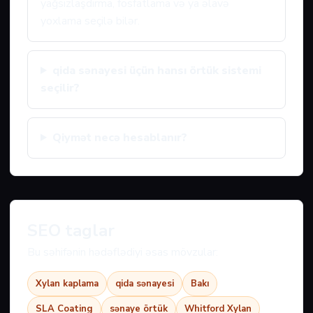
yağsızlaşdırma, fosfatlama və ya əlavə
yoxlama seçilə bilər.
qida sənayesi üçün hansı örtük sistemi
seçilir?
Qiymət necə hesablanır?
SEO taglar
Bu səhifənin hədəflədiyi əsas mövzular:
Xylan kaplama
qida sənayesi
Bakı
SLA Coating
sənaye örtük
Whitford Xylan