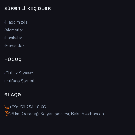
SÜRƏTLI KEÇIDLƏR
Haqqımızda
Xidmətlər
Layihələr
Məhsullar
HÜQUQI
Gizlilik Siyasəti
İstifadə Şərtləri
ƏLAQƏ
+994 50 254 18 66
26 km Qaradağ-Salyan şossesi, Bakı, Azərbaycan