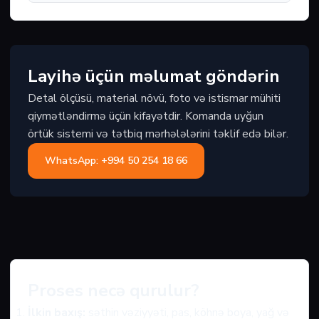
Layihə üçün məlumat göndərin
Detal ölçüsü, material növü, foto və istismar mühiti
qiymətləndirmə üçün kifayətdir. Komanda uyğun
örtük sistemi və tətbiq mərhələlərini təklif edə bilər.
WhatsApp: +994 50 254 18 66
Proses necə qurulur?
İlkin baxış:
səthin vəziyyəti, pas, köhnə boya, yağ və