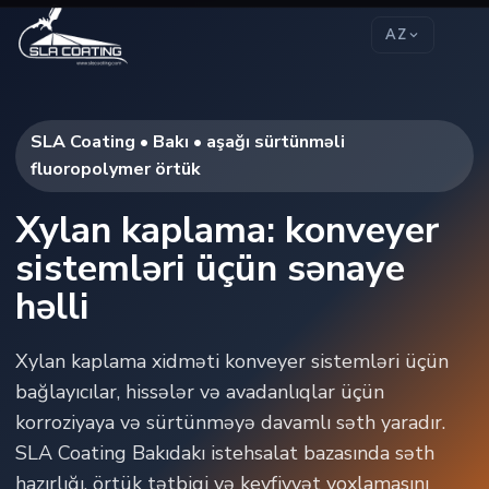
AZ
SLA Coating • Bakı • aşağı sürtünməli
fluoropolymer örtük
Xylan kaplama: konveyer
sistemləri üçün sənaye
həlli
Xylan kaplama xidməti konveyer sistemləri üçün
bağlayıcılar, hissələr və avadanlıqlar üçün
korroziyaya və sürtünməyə davamlı səth yaradır.
SLA Coating Bakıdakı istehsalat bazasında səth
hazırlığı, örtük tətbiqi və keyfiyyət yoxlamasını