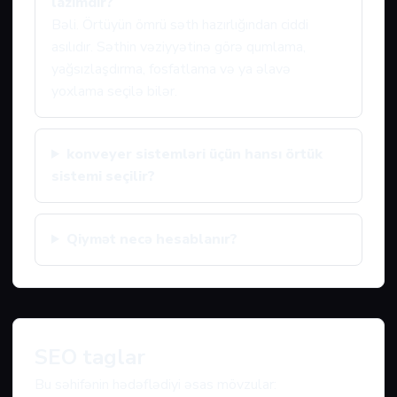
lazımdır?
Bəli. Örtüyün ömrü səth hazırlığından ciddi
asılıdır. Səthin vəziyyətinə görə qumlama,
yağsızlaşdırma, fosfatlama və ya əlavə
yoxlama seçilə bilər.
konveyer sistemləri üçün hansı örtük
sistemi seçilir?
Qiymət necə hesablanır?
SEO taglar
Bu səhifənin hədəflədiyi əsas mövzular: