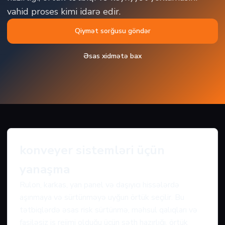
vahid proses kimi idarə edir.
Qiymət sorğusu göndər
Əsas xidmətə bax
konveyer sistemləri üçün
yanaşma
Rulon, karkas, yan panel və daşıyıcı hissələrdə
aşınmaya və sürtünməyə uyğun örtük seçilir. Bu
tətbiqlərdə əsas risk sürtünmə, məhsul qalıqları və
fasiləsiz iş rejimi olduğu üçün səth hazırlığı, örtük