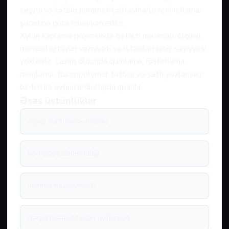
seçimi və tətbiq parametrləri layihənin real istismar
şəraitinə görə müəyyən edilir.
Xylan kaplama prosesində detalın materialı, ölçüsü,
mövcud örtüyün vəziyyəti və istənilən bitiş səviyyəsi
yoxlanılır. Lazım olduqda qumlama, fosfatlama,
rəngləmə, fluoropolymer tətbiqi və səth yoxlaması
bir-biri ilə uyğun ardıcıllıqda aparılır.
Əsas üstünlüklər
aşağı sürtünmə əmsalı
korroziya davamlılığı
aşınma müqaviməti
dəqiq hissələr üçün uyğunluq