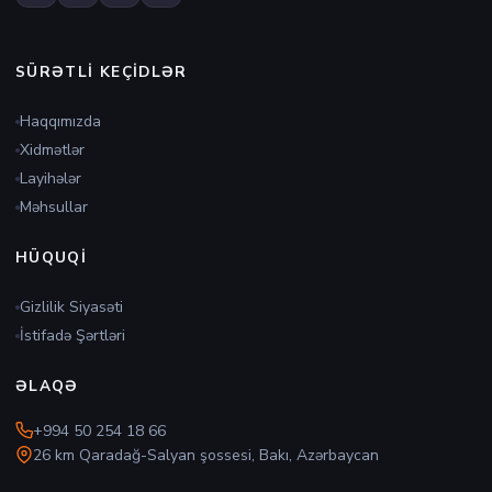
SÜRƏTLI KEÇIDLƏR
Haqqımızda
Xidmətlər
Layihələr
Məhsullar
HÜQUQI
Gizlilik Siyasəti
İstifadə Şərtləri
ƏLAQƏ
+994 50 254 18 66
26 km Qaradağ-Salyan şossesi, Bakı, Azərbaycan