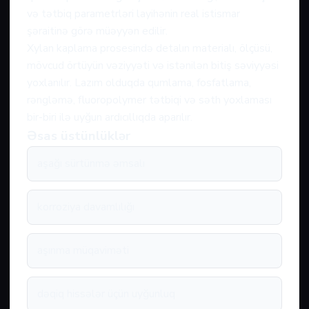
və tətbiq parametrləri layihənin real istismar
şəraitinə görə müəyyən edilir.
Xylan kaplama prosesində detalın materialı, ölçüsü,
mövcud örtüyün vəziyyəti və istənilən bitiş səviyyəsi
yoxlanılır. Lazım olduqda qumlama, fosfatlama,
rəngləmə, fluoropolymer tətbiqi və səth yoxlaması
bir-biri ilə uyğun ardıcıllıqda aparılır.
Əsas üstünlüklər
aşağı sürtünmə əmsalı
korroziya davamlılığı
aşınma müqaviməti
dəqiq hissələr üçün uyğunluq