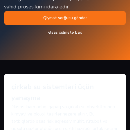
vahid proses kimi idarə edir.
Qiymət sorğusu göndər
Əsas xidmətə bax
çirkab su sistemləri üçün
yanaşma
Nasos, barmaqlıq, qapaq və çirkab su obyektlərində
kimyəvi və bioloji təsirlər nəzərə alınır. Bu
tətbiqlərdə əsas risk aqressiv mühit, rütubət və
qoxulu qazlar olduğu üçün səth hazırlığı, örtük seçimi