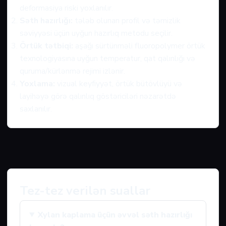
deformasiya riski yoxlanılır.
Səth hazırlığı:
tələb olunan profil və təmizlik
səviyyəsi üçün uyğun hazırlıq metodu seçilir.
Örtük tətbiqi:
aşağı sürtünməli fluoropolymer örtük
texnologiyasına uyğun temperatur, qat qalınlığı və
quruma/kürlənmə rejimi izlənir.
Yoxlama:
vizual keyfiyyət, örtük bütövlüyü və
layihəyə görə qalınlıq göstəriciləri nəzarətdə
saxlanılır.
Tez-tez verilən suallar
Xylan kaplama üçün əvvəl səth hazırlığı