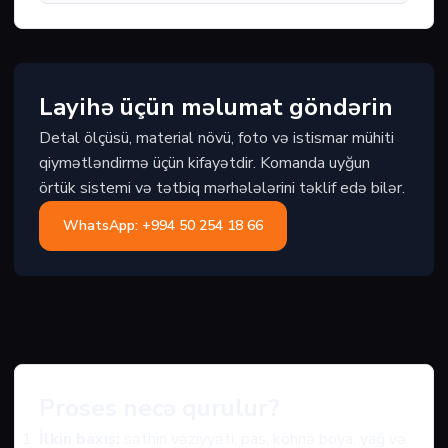
Layihə üçün məlumat göndərin
Detal ölçüsü, material növü, foto və istismar mühiti
qiymətləndirmə üçün kifayətdir. Komanda uyğun
örtük sistemi və tətbiq mərhələlərini təklif edə bilər.
WhatsApp: +994 50 254 18 66
Proses necə qurulur?
İlkin baxış:
səthin vəziyyəti, pas, köhnə boya, yağ və