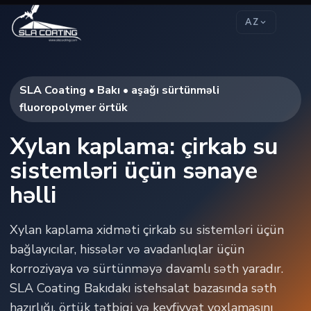
AZ
SLA Coating • Bakı • aşağı sürtünməli
fluoropolymer örtük
Xylan kaplama: çirkab su
sistemləri üçün sənaye
həlli
Xylan kaplama xidməti çirkab su sistemləri üçün
bağlayıcılar, hissələr və avadanlıqlar üçün
korroziyaya və sürtünməyə davamlı səth yaradır.
SLA Coating Bakıdakı istehsalat bazasında səth
hazırlığı, örtük tətbiqi və keyfiyyət yoxlamasını