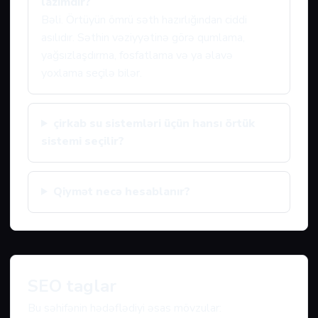
lazımdır?
Bəli. Örtüyün ömrü səth hazırlığından ciddi
asılıdır. Səthin vəziyyətinə görə qumlama,
yağsızlaşdırma, fosfatlama və ya əlavə
yoxlama seçilə bilər.
çirkab su sistemləri üçün hansı örtük
sistemi seçilir?
Qiymət necə hesablanır?
SEO taglar
Bu səhifənin hədəflədiyi əsas mövzular: