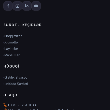
SÜRƏTLI KEÇIDLƏR
Haqqımızda
Xidmətlər
Layihələr
Məhsullar
HÜQUQI
Gizlilik Siyasəti
İstifadə Şərtləri
ƏLAQƏ
+994 50 254 18 66