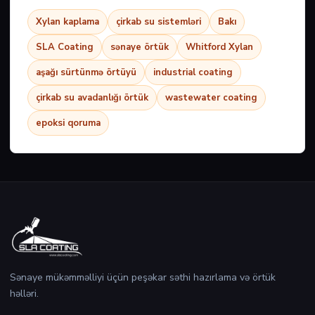
Xylan kaplama
çirkab su sistemləri
Bakı
SLA Coating
sənaye örtük
Whitford Xylan
aşağı sürtünmə örtüyü
industrial coating
çirkab su avadanlığı örtük
wastewater coating
epoksi qoruma
Sənaye mükəmməlliyi üçün peşəkar səthi hazırlama və örtük
həlləri.