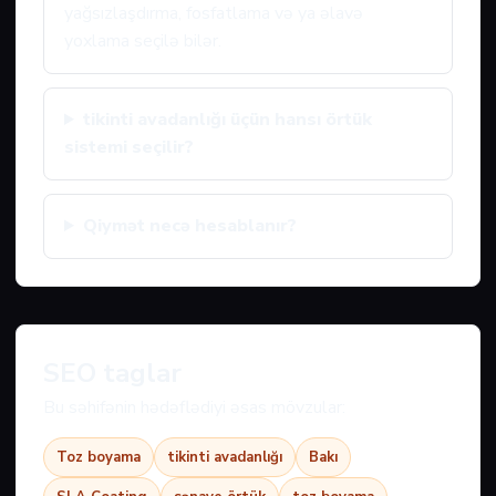
yağsızlaşdırma, fosfatlama və ya əlavə
yoxlama seçilə bilər.
tikinti avadanlığı üçün hansı örtük
sistemi seçilir?
Qiymət necə hesablanır?
SEO taglar
Bu səhifənin hədəflədiyi əsas mövzular:
Toz boyama
tikinti avadanlığı
Bakı