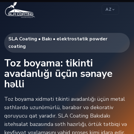
AZ
SLA Coating • Bakı • elektrostatik powder
coating
Toz boyama: tikinti
avadanlığı üçün sənaye
həlli
Toz boyama xidməti tikinti avadanlığı üçün metal
səthlərdə uzunömürlü, bərabər və dekorativ
qoruyucu qat yaradır. SLA Coating Bakıdakı
istehsalat bazasında səth hazırlığı, örtük tətbiqi və
keyfiyyət yoxlamasını vahid proses kimi idarə edir.