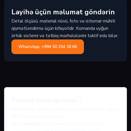
Layihə üçün məlumat göndərin
Detal ölçüsü, material növü, foto və istismar mühiti
qiymətləndirmə üçün kifayətdir. Komanda uyğun
örtük sistemi və tətbiq mərhələlərini təklif edə bilər.
WhatsApp: +994 50 254 18 66
Proses necə qurulur?
İlkin baxış:
səthin vəziyyəti, pas, köhnə boya, yağ və
deformasiya riski yoxlanılır.
Səth hazırlığı:
tələb olunan profil və təmizlik