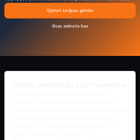
Qiymət sorğusu göndər
Əsas xidmətə bax
tikinti avadanlığı üçün yanaşma
Sahədə işləyən metal hissələr, platformalar,
dayaqlar və texnika komponentləri üçün davamlı
örtük seçilir. Bu tətbiqlərdə əsas risk zərbə, toz, açıq
hava və boya qopması olduğu üçün səth hazırlığı,
örtük seçimi və tətbiq parametrləri layihənin real
istismar şəraitinə görə müəyyən edilir.