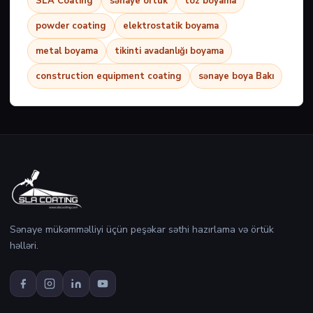
SLA Coating
sənaye örtük
toz boyama
powder coating
elektrostatik boyama
metal boyama
tikinti avadanlığı boyama
construction equipment coating
sənaye boya Bakı
Sənaye mükəmməlliyi üçün peşəkar səthi hazırlama və örtük
həlləri.