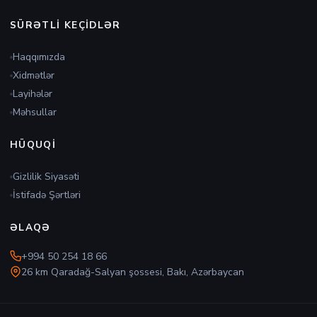
SÜRƏTLI KEÇIDLƏR
Haqqımızda
Xidmətlər
Layihələr
Məhsullar
HÜQUQI
Gizlilik Siyasəti
İstifadə Şərtləri
ƏLAQƏ
+994 50 254 18 66
26 km Qaradağ-Salyan şossesi, Bakı, Azərbaycan