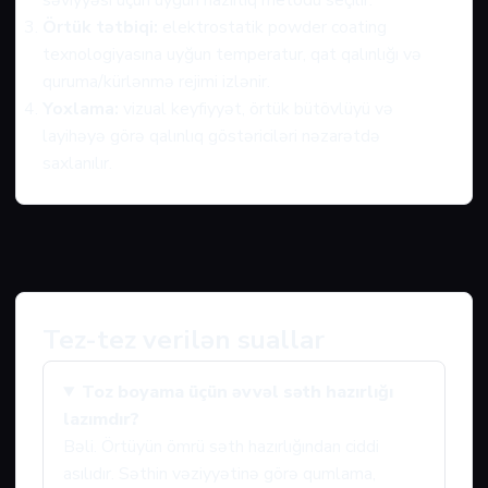
səviyyəsi üçün uyğun hazırlıq metodu seçilir.
Örtük tətbiqi:
elektrostatik powder coating
texnologiyasına uyğun temperatur, qat qalınlığı və
quruma/kürlənmə rejimi izlənir.
Yoxlama:
vizual keyfiyyət, örtük bütövlüyü və
layihəyə görə qalınlıq göstəriciləri nəzarətdə
saxlanılır.
Tez-tez verilən suallar
Toz boyama üçün əvvəl səth hazırlığı
lazımdır?
Bəli. Örtüyün ömrü səth hazırlığından ciddi
asılıdır. Səthin vəziyyətinə görə qumlama,