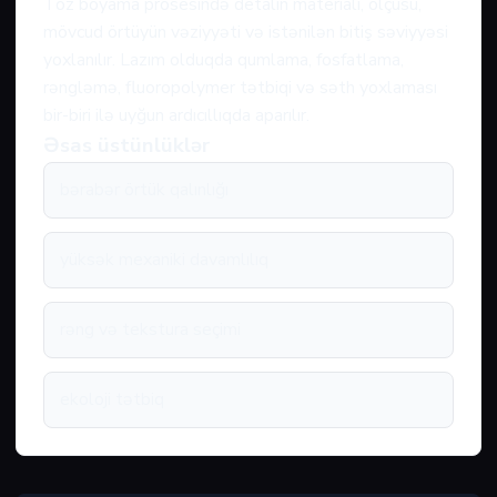
Toz boyama prosesində detalın materialı, ölçüsü,
mövcud örtüyün vəziyyəti və istənilən bitiş səviyyəsi
yoxlanılır. Lazım olduqda qumlama, fosfatlama,
rəngləmə, fluoropolymer tətbiqi və səth yoxlaması
bir-biri ilə uyğun ardıcıllıqda aparılır.
Əsas üstünlüklər
bərabər örtük qalınlığı
yüksək mexaniki davamlılıq
rəng və tekstura seçimi
ekoloji tətbiq