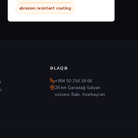
abrasion resistant coating
ƏLAQƏ
+994 50 254 18 66
i
26 km Qaradağ-Salyan
i
şossesi, Bakı, Azərbaycan