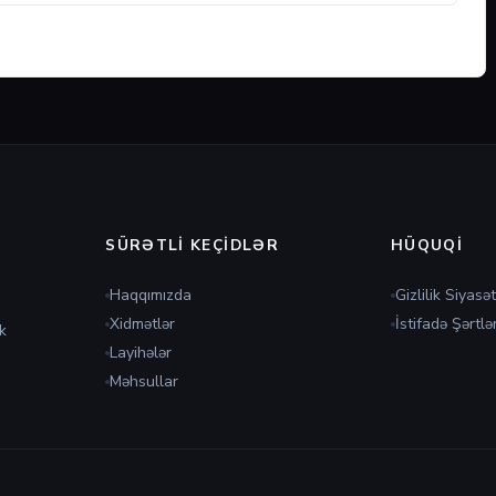
SÜRƏTLI KEÇIDLƏR
HÜQUQI
Haqqımızda
Gizlilik Siyasət
Xidmətlər
İstifadə Şərtlər
k
Layihələr
Məhsullar