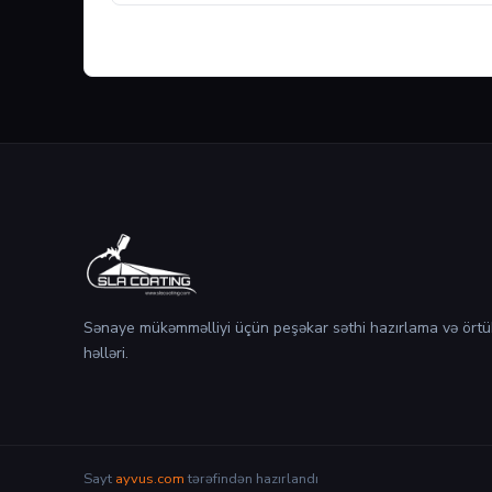
Sənaye mükəmməlliyi üçün peşəkar səthi hazırlama və örtü
həlləri.
Sayt
ayvus.com
tərəfindən hazırlandı