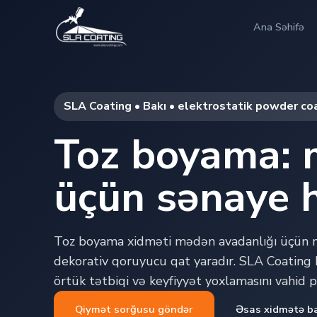
Ana Səhifə
SLA Coating • Bakı • elektrostatik powder co
Toz boyama: 
üçün sənaye h
Toz boyama xidməti mədən avadanlığı üçün 
dekorativ qoruyucu qat yaradır. SLA Coating Ba
örtük tətbiqi və keyfiyyət yoxlamasını vahid p
Qiymət sorğusu göndər
Əsas xidmətə b