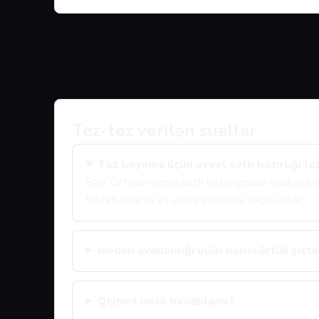
Tez-tez verilən suallar
Toz boyama üçün əvvəl səth hazırlığı la
Bəli. Örtüyün ömrü səth hazırlığından ciddi asıl
fosfatlama və ya əlavə yoxlama seçilə bilər.
mədən avadanlığı üçün hansı örtük siste
Qiymət necə hesablanır?