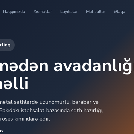
Haqqımızda
Xidmətlər
Layihələr
Məhsullar
Əlaqə
ating
mədən avadanlığ
əlli
metal səthlərdə uzunömürlü, bərabər və
kıdakı istehsalat bazasında səth hazırlığı,
roses kimi idarə edir.
ax