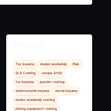
SEO taglar
Bu səhifənin hədəflədiyi əsas mövzular:
Toz boyama
mədən avadanlığı
Bakı
SLA Coating
sənaye örtük
toz boyama
powder coating
elektrostatik boyama
metal boyama
mədən avadanlığı coating
mining equipment coating