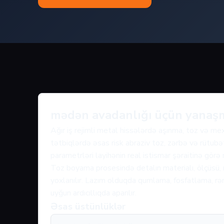
mədən avadanlığı üçün yanaş
Ağır iş rejimli metal hissələrdə aşınma, toz və me
tətbiqlərdə əsas risk abraziv toz, zərbə və rütubət
parametrləri layihənin real istismar şəraitinə görə
Toz boyama prosesində detalın materialı, ölçüsü, 
yoxlanılır. Lazım olduqda qumlama, fosfatlama, rən
uyğun ardıcıllıqda aparılır.
Əsas üstünlüklər