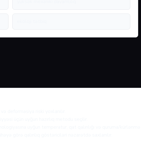
yüksək mexaniki davamlılıq
ekoloji tətbiq
və deformasiya riski yoxlanılır.
iyyəsi üçün uyğun hazırlıq metodu seçilir.
logiyasına uyğun temperatur, qat qalınlığı və quruma/kürlənmə re
həyə görə qalınlıq göstəriciləri nəzarətdə saxlanılır.