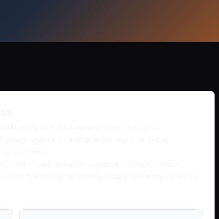
ma
xaniki zərbə üçün daha davamlı sistem seçilir. Bu
 olduğu üçün səth hazırlığı, örtük seçimi və tətbiq
 müəyyən edilir.
mövcud örtüyün vəziyyəti və istənilən bitiş səviyyəsi
gləmə, fluoropolymer tətbiqi və səth yoxlaması bir-biri ilə