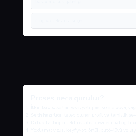
bərabər örtük qalınlığı
rəng və tekstura seçimi
Proses necə qurulur?
İlkin baxış:
səthin vəziyyəti, pas, köhnə boya, yağ 
Səth hazırlığı:
tələb olunan profil və təmizlik səv
Örtük tətbiqi:
elektrostatik powder coating texno
Yoxlama:
vizual keyfiyyət, örtük bütövlüyü və layi