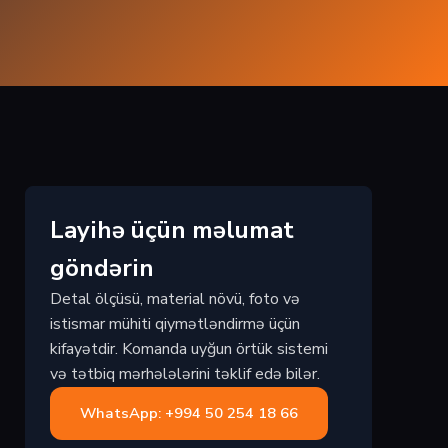
Layihə üçün məlumat
göndərin
Detal ölçüsü, material növü, foto və
istismar mühiti qiymətləndirmə üçün
kifayətdir. Komanda uyğun örtük sistemi
və tətbiq mərhələlərini təklif edə bilər.
WhatsApp: +994 50 254 18 66