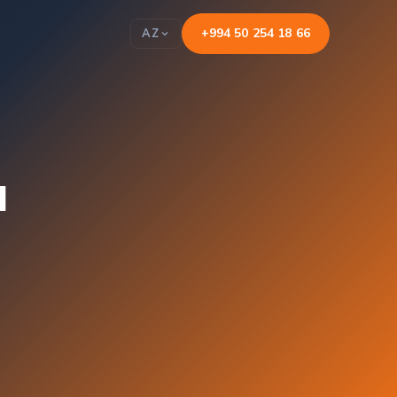
+994 50 254 18 66
AZ
ı