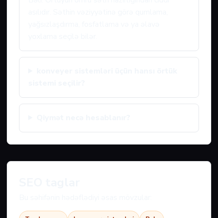
Bəli. Örtüyün ömrü səth hazırlığından ciddi
asılıdır. Səthin vəziyyətinə görə qumlama,
yağsızlaşdırma, fosfatlama və ya əlavə
yoxlama seçilə bilər.
konveyer sistemləri üçün hansı örtük
sistemi seçilir?
Qiymət necə hesablanır?
SEO taglar
Bu səhifənin hədəflədiyi əsas mövzular: