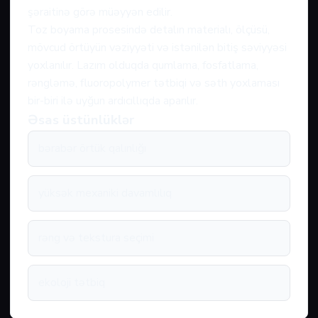
şəraitinə görə müəyyən edilir.
Toz boyama prosesində detalın materialı, ölçüsü,
mövcud örtüyün vəziyyəti və istənilən bitiş səviyyəsi
yoxlanılır. Lazım olduqda qumlama, fosfatlama,
rəngləmə, fluoropolymer tətbiqi və səth yoxlaması
bir-biri ilə uyğun ardıcıllıqda aparılır.
Əsas üstünlüklər
bərabər örtük qalınlığı
yüksək mexaniki davamlılıq
rəng və tekstura seçimi
ekoloji tətbiq