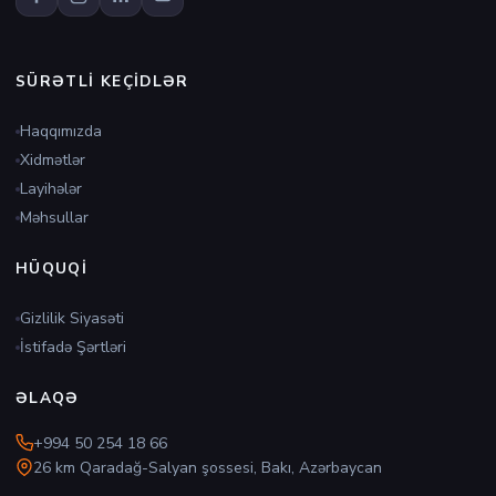
SÜRƏTLI KEÇIDLƏR
Haqqımızda
Xidmətlər
Layihələr
Məhsullar
HÜQUQI
Gizlilik Siyasəti
İstifadə Şərtləri
ƏLAQƏ
+994 50 254 18 66
26 km Qaradağ-Salyan şossesi, Bakı, Azərbaycan