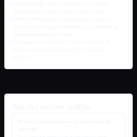
Səth hazırlığı:
tələb olunan profil və təmizlik
səviyyəsi üçün uyğun hazırlıq metodu seçilir.
Örtük tətbiqi:
elektrostatik powder coating
texnologiyasına uyğun temperatur, qat qalınlığı və
quruma/kürlənmə rejimi izlənir.
Yoxlama:
vizual keyfiyyət, örtük bütövlüyü və
layihəyə görə qalınlıq göstəriciləri nəzarətdə
saxlanılır.
Tez-tez verilən suallar
Toz boyama üçün əvvəl səth hazırlığı
lazımdır?