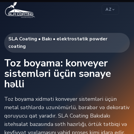
AZ
SLA Coating • Bakı • elektrostatik powder
coating
Toz boyama: konveyer
sistemləri üçün sənaye
həlli
Toz boyama xidməti konveyer sistemləri üçün
metal səthlərdə uzunömürlü, bərabər və dekorativ
qoruyucu qat yaradır. SLA Coating Bakıdakı
istehsalat bazasında səth hazırlığı, örtük tətbiqi və
keyfiyyət yoxlamasını vahid proses kimi idarə edir.