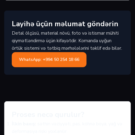
Layihə üçün məlumat göndərin
Detal ölçüsü, material növü, foto və istismar mühiti
qiymətləndirmə üçün kifayətdir. Komanda uyğun
örtük sistemi və tətbiq mərhələlərini təklif edə bilər.
WhatsApp: +994 50 254 18 66
Proses necə qurulur?
İlkin baxış:
səthin vəziyyəti, pas, köhnə boya, yağ və
deformasiya riski yoxlanılır.