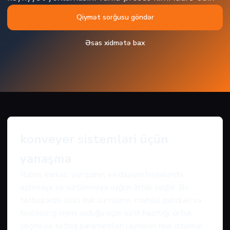
Qiymət sorğusu göndər
Əsas xidmətə bax
konveyer sistemləri üçün
yanaşma
Rulon, karkas, yan panel və daşıyıcı hissələrdə
aşınmaya və sürtünməyə uyğun örtük seçilir. Bu
tətbiqlərdə əsas risk sürtünmə, məhsul qalıqları və
fasiləsiz iş rejimi olduğu üçün səth hazırlığı, örtük
seçimi və tətbiq parametrləri layihənin real istismar