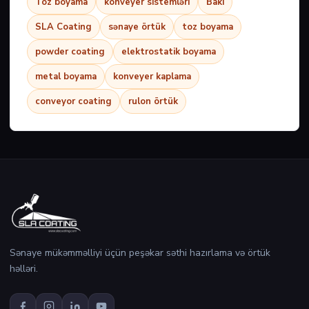
Toz boyama
konveyer sistemləri
Bakı
SLA Coating
sənaye örtük
toz boyama
powder coating
elektrostatik boyama
metal boyama
konveyer kaplama
conveyor coating
rulon örtük
Sənaye mükəmməlliyi üçün peşəkar səthi hazırlama və örtük
həlləri.