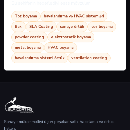
Bu səhifənin hədəflədiyi əsas mövzular:
Toz boyama
havalandırma və HVAC sistemləri
Bakı
SLA Coating
sənaye örtük
toz boyama
powder coating
elektrostatik boyama
metal boyama
HVAC boyama
havalandırma sistemi örtük
ventilation coating
Sənaye mükəmməlliyi üçün peşəkar səthi hazırlama və örtük
həlləri.