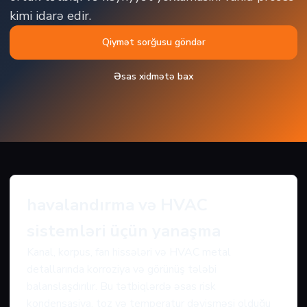
kimi idarə edir.
Qiymət sorğusu göndər
Əsas xidmətə bax
havalandırma və HVAC
sistemləri üçün yanaşma
Kanal, korpus, fan hissələri və HVAC metal
detallarında korroziya və görünüş tələbi
balanslaşdırılır. Bu tətbiqlərdə əsas risk
kondensasiya, toz və temperatur dəyişməsi olduğu