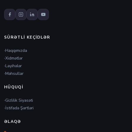
SÜRƏTLI KEÇIDLƏR
Haqqımızda
Xidmətlər
Layihələr
Məhsullar
HÜQUQI
Gizlilik Siyasəti
İstifadə Şərtləri
ƏLAQƏ