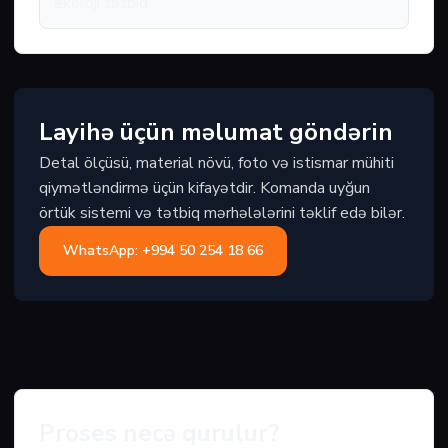
ekoloji tətbiq
Layihə üçün məlumat göndərin
Detal ölçüsü, material növü, foto və istismar mühiti
qiymətləndirmə üçün kifayətdir. Komanda uyğun
örtük sistemi və tətbiq mərhələlərini təklif edə bilər.
WhatsApp: +994 50 254 18 66
Proses necə qurulur?