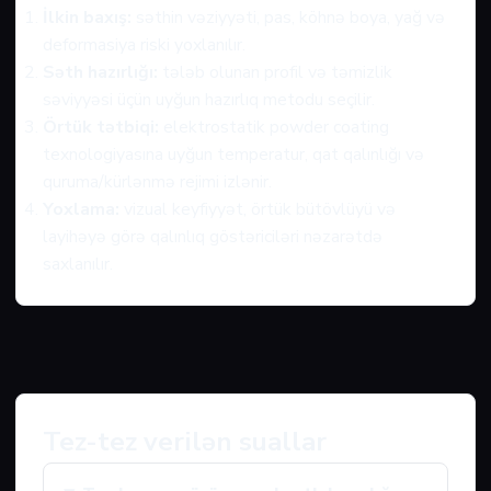
İlkin baxış:
səthin vəziyyəti, pas, köhnə boya, yağ və
deformasiya riski yoxlanılır.
Səth hazırlığı:
tələb olunan profil və təmizlik
səviyyəsi üçün uyğun hazırlıq metodu seçilir.
Örtük tətbiqi:
elektrostatik powder coating
texnologiyasına uyğun temperatur, qat qalınlığı və
quruma/kürlənmə rejimi izlənir.
Yoxlama:
vizual keyfiyyət, örtük bütövlüyü və
layihəyə görə qalınlıq göstəriciləri nəzarətdə
saxlanılır.
Tez-tez verilən suallar