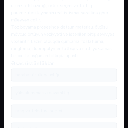
üçün səth hazırlığı, örtük seçimi və tətbiq
parametrləri layihənin real istismar şəraitinə görə
müəyyən edilir.
Toz boyama prosesində detalın materialı, ölçüsü,
mövcud örtüyün vəziyyəti və istənilən bitiş səviyyəsi
yoxlanılır. Lazım olduqda qumlama, fosfatlama,
rəngləmə, fluoropolymer tətbiqi və səth yoxlaması
bir-biri ilə uyğun ardıcıllıqda aparılır.
Əsas üstünlüklər
bərabər örtük qalınlığı
yüksək mexaniki davamlılıq
rəng və tekstura seçimi