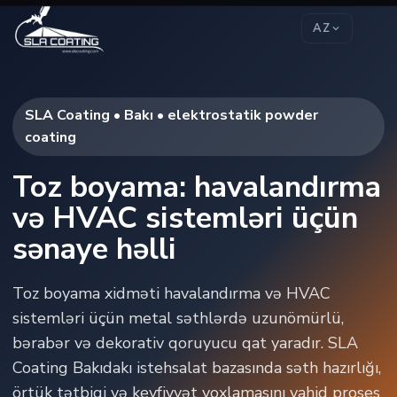
AZ
SLA Coating • Bakı • elektrostatik powder
coating
Toz boyama: havalandırma
və HVAC sistemləri üçün
sənaye həlli
Toz boyama xidməti havalandırma və HVAC
sistemləri üçün metal səthlərdə uzunömürlü,
bərabər və dekorativ qoruyucu qat yaradır. SLA
Coating Bakıdakı istehsalat bazasında səth hazırlığı,
örtük tətbiqi və keyfiyyət yoxlamasını vahid proses