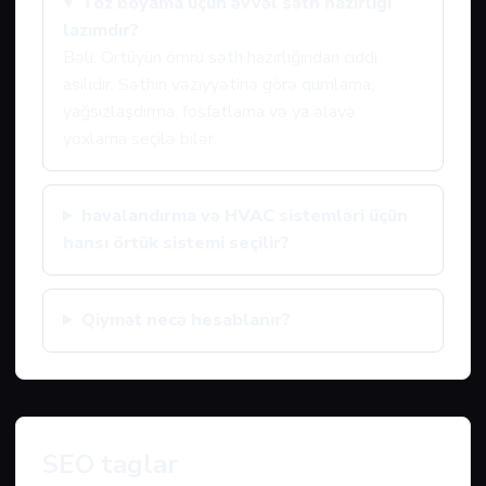
Toz boyama üçün əvvəl səth hazırlığı
lazımdır?
Bəli. Örtüyün ömrü səth hazırlığından ciddi
asılıdır. Səthin vəziyyətinə görə qumlama,
yağsızlaşdırma, fosfatlama və ya əlavə
yoxlama seçilə bilər.
havalandırma və HVAC sistemləri üçün
hansı örtük sistemi seçilir?
Qiymət necə hesablanır?
SEO taglar