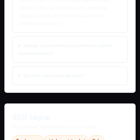
Bəli. Örtüyün ömrü səth hazırlığından ciddi
asılıdır. Səthin vəziyyətinə görə qumlama,
yağsızlaşdırma, fosfatlama və ya əlavə
yoxlama seçilə bilər.
çirkab su sistemləri üçün hansı örtük
sistemi seçilir?
Qiymət necə hesablanır?
SEO taglar
Bu səhifənin hədəflədiyi əsas mövzular: