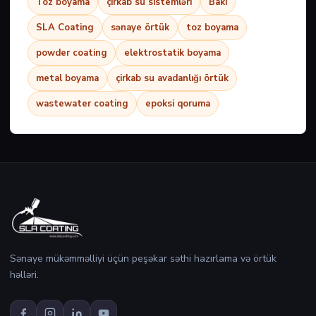
Toz boyama
çirkab su sistemləri
Bakı
SLA Coating
sənaye örtük
toz boyama
powder coating
elektrostatik boyama
metal boyama
çirkab su avadanlığı örtük
wastewater coating
epoksi qoruma
Sənaye mükəmməlliyi üçün peşəkar səthi hazırlama və örtük
həlləri.