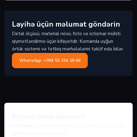
Layihə üçün məlumat göndərin
Detal ölçüsü, material növü, foto və istismar mühiti
qiymətləndirmə üçün kifayətdir. Komanda uyğun
örtük sistemi və tətbiq mərhələlərini təklif edə bilər.
WhatsApp: +994 50 254 18 66
Proses necə qurulur?
İlkin baxış:
səthin vəziyyəti, pas, köhnə boya, yağ və
deformasiya riski yoxlanılır.