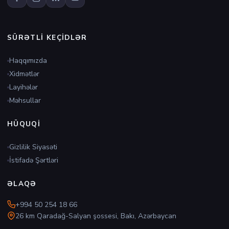
SÜRƏTLI KEÇIDLƏR
Haqqımızda
Xidmətlər
Layihələr
Məhsullar
HÜQUQI
Gizlilik Siyasəti
İstifadə Şərtləri
ƏLAQƏ
+994 50 254 18 66
26 km Qaradağ-Salyan şossesi, Bakı, Azərbaycan