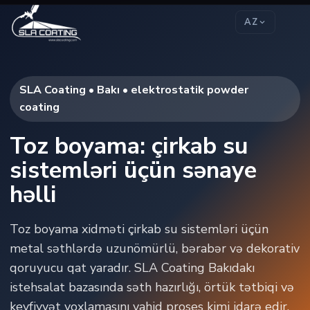
AZ
SLA Coating • Bakı • elektrostatik powder
coating
Toz boyama: çirkab su
sistemləri üçün sənaye
həlli
Toz boyama xidməti çirkab su sistemləri üçün
metal səthlərdə uzunömürlü, bərabər və dekorativ
qoruyucu qat yaradır. SLA Coating Bakıdakı
istehsalat bazasında səth hazırlığı, örtük tətbiqi və
keyfiyyət yoxlamasını vahid proses kimi idarə edir.