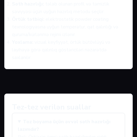
Səth hazırlığı:
tələb olunan profil və təmizlik
səviyyəsi üçün uyğun hazırlıq metodu seçilir.
Örtük tətbiqi:
elektrostatik powder coating
texnologiyasına uyğun temperatur, qat qalınlığı və
quruma/kürlənmə rejimi izlənir.
Yoxlama:
vizual keyfiyyət, örtük bütövlüyü və
layihəyə görə qalınlıq göstəriciləri nəzarətdə
saxlanılır.
Tez-tez verilən suallar
Toz boyama üçün əvvəl səth hazırlığı
lazımdır?