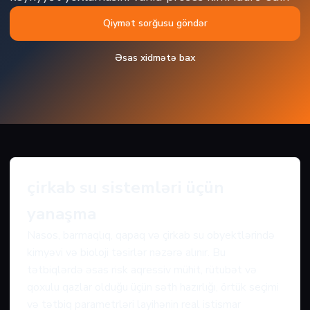
Qiymət sorğusu göndər
Əsas xidmətə bax
çirkab su sistemləri üçün
yanaşma
Nasos, barmaqlıq, qapaq və çirkab su obyektlərində
kimyəvi və bioloji təsirlər nəzərə alınır. Bu
tətbiqlərdə əsas risk aqressiv mühit, rütubət və
qoxulu qazlar olduğu üçün səth hazırlığı, örtük seçimi
və tətbiq parametrləri layihənin real istismar