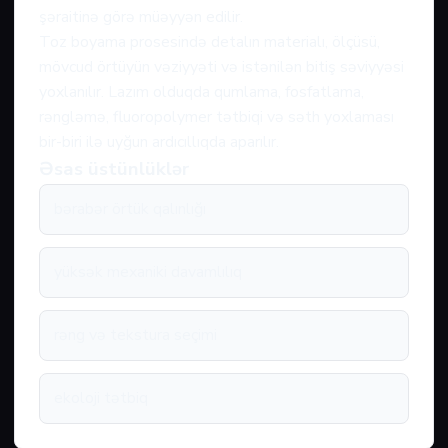
şəraitinə görə müəyyən edilir.
Toz boyama prosesində detalın materialı, ölçüsü,
mövcud örtüyün vəziyyəti və istənilən bitiş səviyyəsi
yoxlanılır. Lazım olduqda qumlama, fosfatlama,
rəngləmə, fluoropolymer tətbiqi və səth yoxlaması
bir-biri ilə uyğun ardıcıllıqda aparılır.
Əsas üstünlüklər
bərabər örtük qalınlığı
yüksək mexaniki davamlılıq
rəng və tekstura seçimi
ekoloji tətbiq