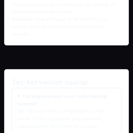
texnologiyasına uyğun temperatur, qat qalınlığı və
quruma/kürlənmə rejimi izlənir.
Yoxlama:
vizual keyfiyyət, örtük bütövlüyü və
layihəyə görə qalınlıq göstəriciləri nəzarətdə
saxlanılır.
Tez-tez verilən suallar
Toz boyama üçün əvvəl səth hazırlığı
lazımdır?
Bəli. Örtüyün ömrü səth hazırlığından ciddi
asılıdır. Səthin vəziyyətinə görə qumlama,
yağsızlaşdırma, fosfatlama və ya əlavə