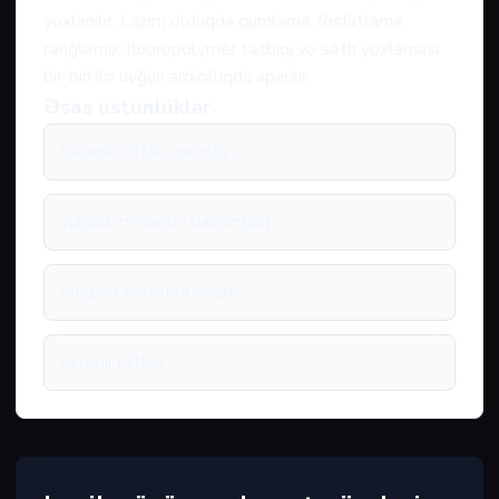
yoxlanılır. Lazım olduqda qumlama, fosfatlama,
rəngləmə, fluoropolymer tətbiqi və səth yoxlaması
bir-biri ilə uyğun ardıcıllıqda aparılır.
Əsas üstünlüklər
bərabər örtük qalınlığı
yüksək mexaniki davamlılıq
rəng və tekstura seçimi
ekoloji tətbiq