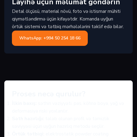
Layihə üçün məlumat göndərin
Detal ölçüsü, material növü, foto və istismar mühiti
qiymətləndirmə üçün kifayətdir. Komanda uyğun
örtük sistemi və tətbiq mərhələlərini təklif edə bilər.
WhatsApp: +994 50 254 18 66
Proses necə qurulur?
İlkin baxış:
səthin vəziyyəti, pas, köhnə boya, yağ və
deformasiya riski yoxlanılır.
Səth hazırlığı:
tələb olunan profil və təmizlik
səviyyəsi üçün uyğun hazırlıq metodu seçilir.
Örtük tətbiqi:
elektrostatik powder coating