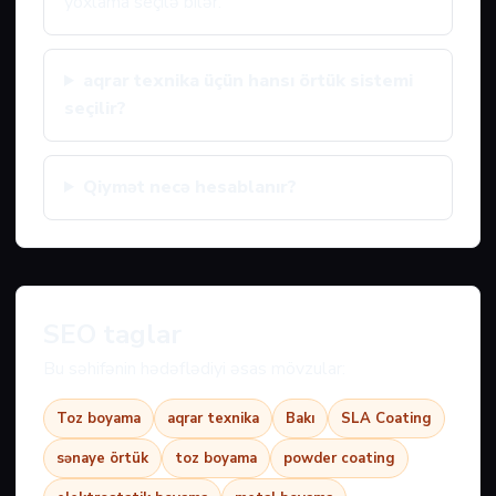
yoxlama seçilə bilər.
aqrar texnika üçün hansı örtük sistemi
seçilir?
Qiymət necə hesablanır?
SEO taglar
Bu səhifənin hədəflədiyi əsas mövzular:
Toz boyama
aqrar texnika
Bakı
SLA Coating
sənaye örtük
toz boyama
powder coating