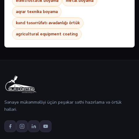
elektrostatik boyama
metal boyama
aqrar texnika boyama
kənd təsərrüfatı avadanlığı örtük
agricultural equipment coating
Sənaye mükəmməlliyi üçün peşəkar səthi hazırlama və örtük
həlləri.