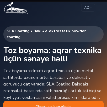
AZ
SLA Coating • Bakı • elektrostatik powder
coating
Toz boyama: aqrar texnika
üçün sənaye həlli
Toz boyama xidməti aqrar texnika üçün metal
səthlərdə uzunömürlü, bərabər və dekorativ
qoruyucu qat yaradır. SLA Coating Bakıdakı
istehsalat bazasında səth hazırlığı, örtük tətbiqi və
keyfiyyət yoxlamasını vahid proses kimi idarə edir.
Qiymət sorğusu göndər