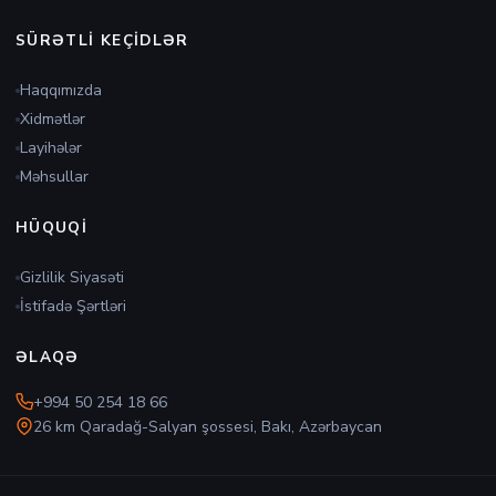
SÜRƏTLI KEÇIDLƏR
Haqqımızda
Xidmətlər
Layihələr
Məhsullar
HÜQUQI
Gizlilik Siyasəti
İstifadə Şərtləri
ƏLAQƏ
+994 50 254 18 66
26 km Qaradağ-Salyan şossesi, Bakı, Azərbaycan