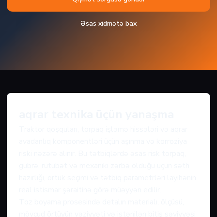
Əsas xidmətə bax
aqrar texnika üçün yanaşma
Traktor qoşquları, torpaq işləmə hissələri və aqrar
avadanlıq komponentləri üçün aşınma və korroziya
riski nəzərə alınır. Bu tətbiqlərdə əsas risk torpaq,
gübrə, rütubət və mexaniki zərbə olduğu üçün səth
hazırlığı, örtük seçimi və tətbiq parametrləri layihənin
real istismar şəraitinə görə müəyyən edilir.
Toz boyama prosesində detalın materialı, ölçüsü,
mövcud örtüyün vəziyyəti və istənilən bitiş səviyyəsi