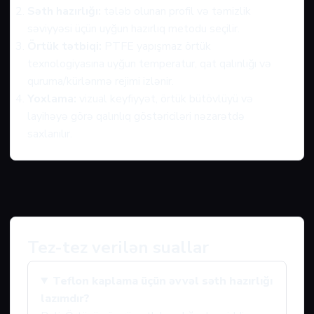
Səth hazırlığı:
tələb olunan profil və təmizlik
səviyyəsi üçün uyğun hazırlıq metodu seçilir.
Örtük tətbiqi:
PTFE yapışmaz örtük
texnologiyasına uyğun temperatur, qat qalınlığı və
quruma/kürlənmə rejimi izlənir.
Yoxlama:
vizual keyfiyyət, örtük bütövlüyü və
layihəyə görə qalınlıq göstəriciləri nəzarətdə
saxlanılır.
Tez-tez verilən suallar
Teflon kaplama üçün əvvəl səth hazırlığı
lazımdır?