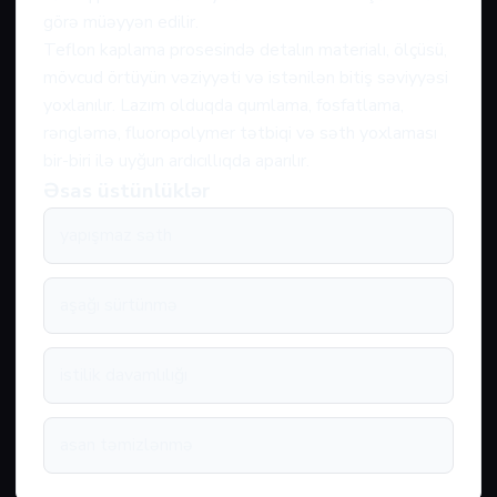
görə müəyyən edilir.
Teflon kaplama prosesində detalın materialı, ölçüsü,
mövcud örtüyün vəziyyəti və istənilən bitiş səviyyəsi
yoxlanılır. Lazım olduqda qumlama, fosfatlama,
rəngləmə, fluoropolymer tətbiqi və səth yoxlaması
bir-biri ilə uyğun ardıcıllıqda aparılır.
Əsas üstünlüklər
yapışmaz səth
aşağı sürtünmə
istilik davamlılığı
asan təmizlənmə