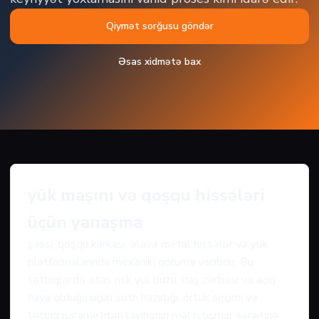
Qiymət sorğusu göndər
Əsas xidmətə bax
yük maşını və qoşqu hissələri
üçün yanaşma
şassi, qoşqu karkası, əlavə metal hissələr və yük
platformalarında mexaniki qoruma vacibdir. Bu
tətbiqlərdə əsas risk yol duzu, daş zərbəsi və açıq
hava olduğu üçün səth hazırlığı, örtük seçimi və
tətbiq parametrləri layihənin real istismar şəraitinə