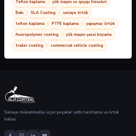
Teflon kaplama
yük maşını və qoşqu hissələri
Bakı
SLA Coating
sənaye örtük
teflon kaplama
PTFE kaplama
yapışmaz örtük
fluoropolymer coating
yük maşını şassi boyama
trailer coating
commercial vehicle coating
Sənaye mükəmməlliyi üçün peşəkar səthi hazırlama və örtük
həlləri.