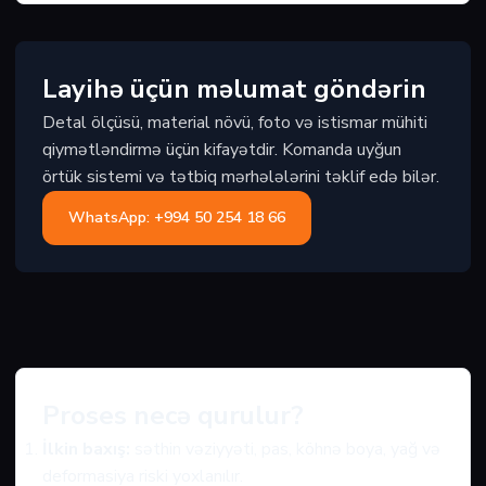
Layihə üçün məlumat göndərin
Detal ölçüsü, material növü, foto və istismar mühiti
qiymətləndirmə üçün kifayətdir. Komanda uyğun
örtük sistemi və tətbiq mərhələlərini təklif edə bilər.
WhatsApp: +994 50 254 18 66
Proses necə qurulur?
İlkin baxış:
səthin vəziyyəti, pas, köhnə boya, yağ və
deformasiya riski yoxlanılır.