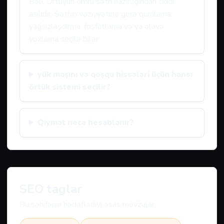
Bəli. Örtüyün ömrü səth hazırlığından ciddi
asılıdır. Səthin vəziyyətinə görə qumlama,
yağsızlaşdırma, fosfatlama və ya əlavə
yoxlama seçilə bilər.
yük maşını və qoşqu hissələri üçün hansı
örtük sistemi seçilir?
Qiymət necə hesablanır?
SEO taglar
Bu səhifənin hədəflədiyi əsas mövzular: