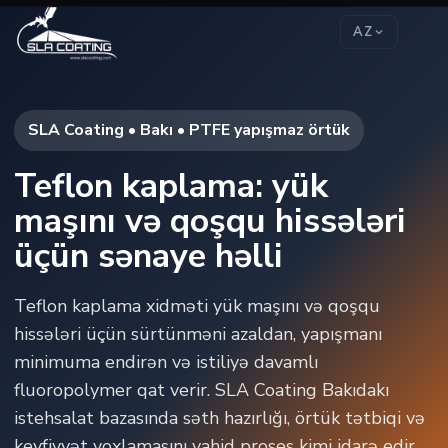
AZ
SLA Coating • Bakı • PTFE yapışmaz örtük
Teflon kaplama: yük
maşını və qoşqu hissələri
üçün sənaye həlli
Teflon kaplama xidməti yük maşını və qoşqu
hissələri üçün sürtünməni azaldan, yapışmanı
minimuma endirən və istiliyə davamlı
fluoropolymer qat verir. SLA Coating Bakıdakı
istehsalat bazasında səth hazırlığı, örtük tətbiqi və
keyfiyyət yoxlamasını vahid proses kimi idarə edir.