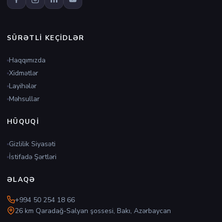
SÜRƏTLI KEÇIDLƏR
Haqqımızda
Xidmətlər
Layihələr
Məhsullar
HÜQUQI
Gizlilik Siyasəti
İstifadə Şərtləri
ƏLAQƏ
+994 50 254 18 66
26 km Qaradağ-Salyan şossesi, Bakı, Azərbaycan