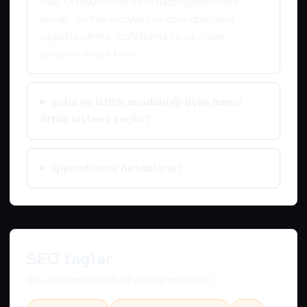
Bəli. Örtüyün ömrü səth hazırlığından ciddi
asılıdır. Səthin vəziyyətinə görə qumlama,
yağsızlaşdırma, fosfatlama və ya əlavə
yoxlama seçilə bilər.
soba və istilik avadanlığı üçün hansı
örtük sistemi seçilir?
Qiymət necə hesablanır?
SEO taglar
Bu səhifənin hədəflədiyi əsas mövzular: