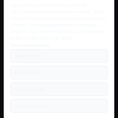
real istismar şəraitinə görə müəyyən edilir.
Teflon kaplama prosesində detalın materialı, ölçüsü,
mövcud örtüyün vəziyyəti və istənilən bitiş səviyyəsi
yoxlanılır. Lazım olduqda qumlama, fosfatlama,
rəngləmə, fluoropolymer tətbiqi və səth yoxlaması
bir-biri ilə uyğun ardıcıllıqda aparılır.
Əsas üstünlüklər
yapışmaz səth
aşağı sürtünmə
istilik davamlılığı
asan təmizlənmə