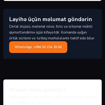
Layihə üçün məlumat göndərin
Detal ölçüsü, material növü, foto və istismar mühiti
qiymətləndirmə üçün kifayətdir. Komanda uyğun
örtük sistemi və tətbiq mərhələlərini təklif edə bilər.
WhatsApp: +994 50 254 18 66
Proses necə qurulur?
İlkin baxış:
səthin vəziyyəti, pas, köhnə boya, yağ və
deformasiya riski yoxlanılır.