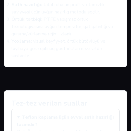
Səth hazırlığı:
tələb olunan profil və təmizlik
səviyyəsi üçün uyğun hazırlıq metodu seçilir.
Örtük tətbiqi:
PTFE yapışmaz örtük
texnologiyasına uyğun temperatur, qat qalınlığı və
quruma/kürlənmə rejimi izlənir.
Yoxlama:
vizual keyfiyyət, örtük bütövlüyü və
layihəyə görə qalınlıq göstəriciləri nəzarətdə
saxlanılır.
Tez-tez verilən suallar
Teflon kaplama üçün əvvəl səth hazırlığı
lazımdır?