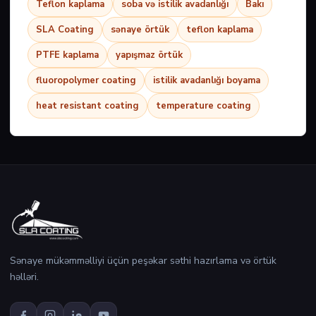
Teflon kaplama
soba və istilik avadanlığı
Bakı
SLA Coating
sənaye örtük
teflon kaplama
PTFE kaplama
yapışmaz örtük
fluoropolymer coating
istilik avadanlığı boyama
heat resistant coating
temperature coating
Sənaye mükəmməlliyi üçün peşəkar səthi hazırlama və örtük
həlləri.