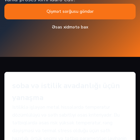
Qiymət sorğusu göndər
Əsas xidmətə bax
soba və istilik avadanlığı üçün
yanaşma
Istiliklə işləyən metal hissələrdə temperatur
dözümlülüyü və səth sabitliyi əsas kriteriyadır. Bu
tətbiqlərdə əsas risk yüksək temperatur, rəng
dəyişməsi və termal stress olduğu üçün səth
hazırlığı, örtük seçimi və tətbiq parametrləri layihənin