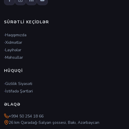
SÜRƏTLI KEÇIDLƏR
Haqqımızda
Xidmətlər
Layihələr
Məhsullar
HÜQUQI
Gizlilik Siyasəti
İstifadə Şərtləri
ƏLAQƏ
+994 50 254 18 66
26 km Qaradağ-Salyan şossesi, Bakı, Azərbaycan