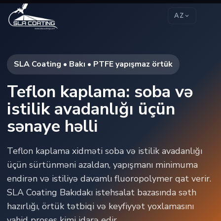
AZ
SLA Coating • Bakı • PTFE yapışmaz örtük
Teflon kaplama: soba və
istilik avadanlığı üçün
sənaye həlli
Teflon kaplama xidməti soba və istilik avadanlığı
üçün sürtünməni azaldan, yapışmanı minimuma
endirən və istiliyə davamlı fluoropolymer qat verir.
SLA Coating Bakıdakı istehsalat bazasında səth
hazırlığı, örtük tətbiqi və keyfiyyət yoxlamasını
vahid proses kimi idarə edir.