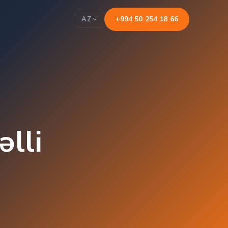
+994 50 254 18 66
AZ
əlli