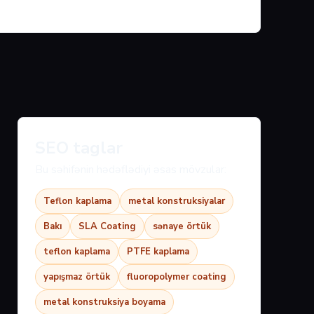
SEO taglar
Bu səhifənin hədəflədiyi əsas mövzular:
Teflon kaplama
metal konstruksiyalar
Bakı
SLA Coating
sənaye örtük
teflon kaplama
PTFE kaplama
yapışmaz örtük
fluoropolymer coating
metal konstruksiya boyama