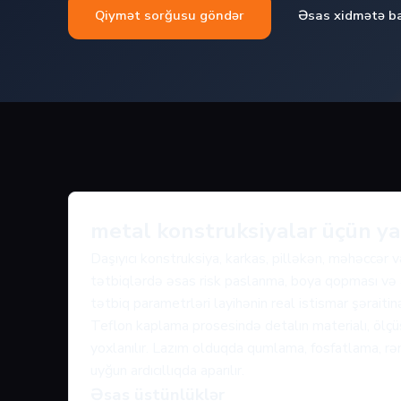
Qiymət sorğusu göndər
Əsas xidmətə b
metal konstruksiyalar üçün y
Daşıyıcı konstruksiya, karkas, pilləkən, məhəccər 
tətbiqlərdə əsas risk paslanma, boya qopması və aç
tətbiq parametrləri layihənin real istismar şəraiti
Teflon kaplama prosesində detalın materialı, ölçüs
yoxlanılır. Lazım olduqda qumlama, fosfatlama, rən
uyğun ardıcıllıqda aparılır.
Əsas üstünlüklər