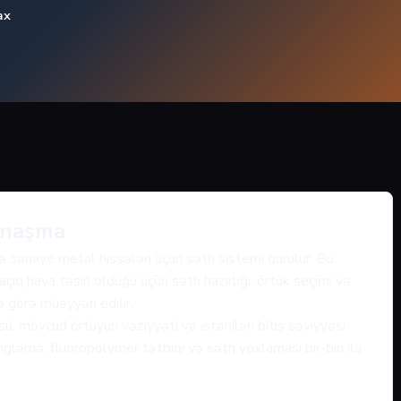
ax
anaşma
və sənaye metal hissələri üçün səth sistemi qurulur. Bu
ıq hava təsiri olduğu üçün səth hazırlığı, örtük seçimi və
nə görə müəyyən edilir.
ü, mövcud örtüyün vəziyyəti və istənilən bitiş səviyyəsi
gləmə, fluoropolymer tətbiqi və səth yoxlaması bir-biri ilə