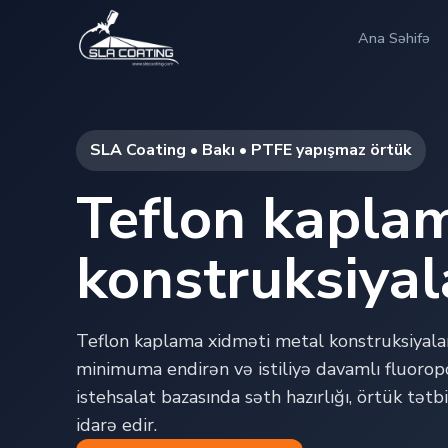
Ana Səhifə
SLA Coating • Bakı • PTFE yapışmaz örtük
Teflon kapla
konstruksiyal
Teflon kaplama xidməti metal konstruksiyala
minimuma endirən və istiliyə davamlı fluorop
istehsalat bazasında səth hazırlığı, örtük tətb
idarə edir.