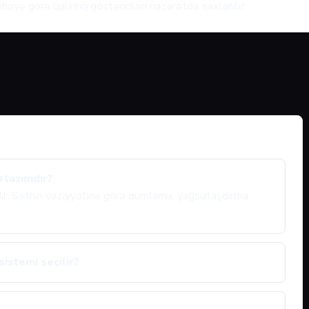
həyə görə qalınlıq göstəriciləri nəzarətdə saxlanılır.
 lazımdır?
ıdır. Səthin vəziyyətinə görə qumlama, yağsızlaşdırma,
istemi seçilir?