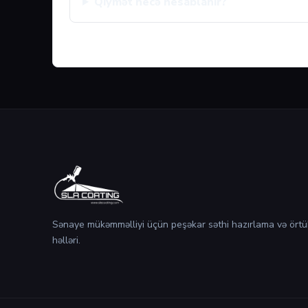
Qiymət necə hesablanır?
Sənaye mükəmməlliyi üçün peşəkar səthi hazırlama və örtü
həlləri.