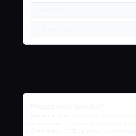
yapışmaz səth
istilik davamlılığı
Proses necə qurulur?
İlkin baxış:
səthin vəziyyəti, pas, köhnə boya, yağ 
Səth hazırlığı:
tələb olunan profil və təmizlik səv
Örtük tətbiqi:
PTFE yapışmaz örtük texnologiyasın