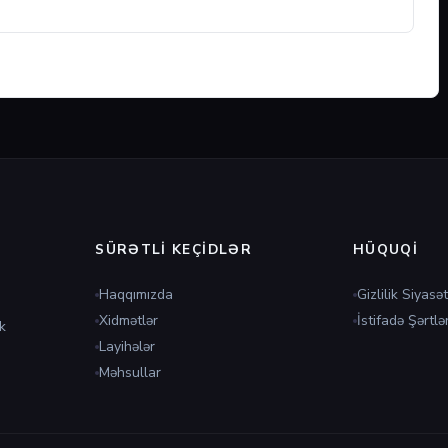
SÜRƏTLI KEÇIDLƏR
HÜQUQI
Haqqımızda
Gizlilik Siyasət
Xidmətlər
İstifadə Şərtlər
k
Layihələr
Məhsullar