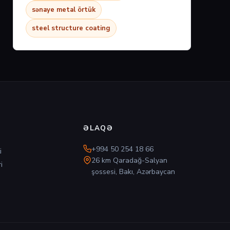
sənaye metal örtük
steel structure coating
ƏLAQƏ
+994 50 254 18 66
i
26 km Qaradağ-Salyan
i
şossesi, Bakı, Azərbaycan