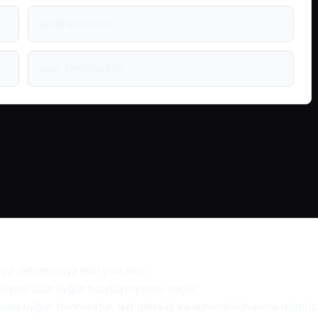
aşağı sürtünmə
asan təmizlənmə
və deformasiya riski yoxlanılır.
iyyəsi üçün uyğun hazırlıq metodu seçilir.
a uyğun temperatur, qat qalınlığı və quruma/kürlənmə rejimi izl