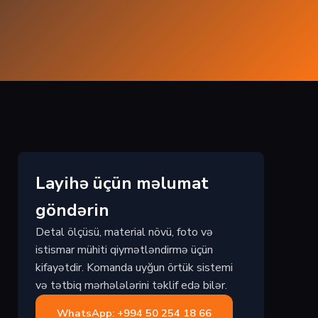
Layihə üçün məlumat
göndərin
Detal ölçüsü, material növü, foto və
istismar mühiti qiymətləndirmə üçün
kifayətdir. Komanda uyğun örtük sistemi
və tətbiq mərhələlərini təklif edə bilər.
WhatsApp: +994 50 254 18 66