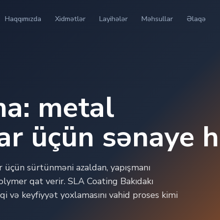
Haqqımızda
Xidmətlər
Layihələr
Məhsullar
Əlaqə
ma: metal
ar üçün sənaye h
r üçün sürtünməni azaldan, yapışmanı
olymer qat verir. SLA Coating Bakıdakı
iqi və keyfiyyət yoxlamasını vahid proses kimi