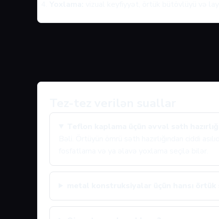
Yoxlama:
vizual keyfiyyət, örtük bütövlüyü və layi
Tez-tez verilən suallar
Teflon kaplama üçün əvvəl səth hazırlığı
Bəli. Örtüyün ömrü səth hazırlığından ciddi asıl
fosfatlama və ya əlavə yoxlama seçilə bilər.
metal konstruksiyalar üçün hansı örtük s