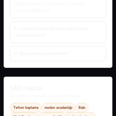
yağsızlaşdırma, fosfatlama və ya əlavə
yoxlama seçilə bilər.
mədən avadanlığı üçün hansı örtük
sistemi seçilir?
Qiymət necə hesablanır?
SEO taglar
Bu səhifənin hədəflədiyi əsas mövzular:
Teflon kaplama
mədən avadanlığı
Bakı