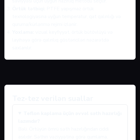
səviyyəsi üçün uyğun hazırlıq metodu seçilir.
Örtük tətbiqi:
PTFE yapışmaz örtük
texnologiyasına uyğun temperatur, qat qalınlığı və
quruma/kürlənmə rejimi izlənir.
Yoxlama:
vizual keyfiyyət, örtük bütövlüyü və
layihəyə görə qalınlıq göstəriciləri nəzarətdə
saxlanılır.
Tez-tez verilən suallar
Teflon kaplama üçün əvvəl səth hazırlığı
lazımdır?
Bəli. Örtüyün ömrü səth hazırlığından ciddi
asılıdır. Səthin vəziyyətinə görə qumlama,