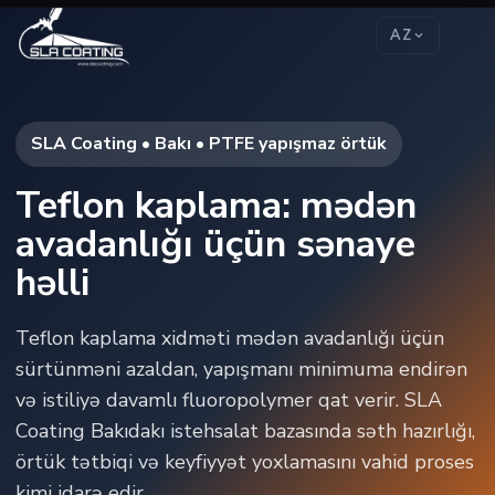
AZ
SLA Coating • Bakı • PTFE yapışmaz örtük
Teflon kaplama: mədən
avadanlığı üçün sənaye
həlli
Teflon kaplama xidməti mədən avadanlığı üçün
sürtünməni azaldan, yapışmanı minimuma endirən
və istiliyə davamlı fluoropolymer qat verir. SLA
Coating Bakıdakı istehsalat bazasında səth hazırlığı,
örtük tətbiqi və keyfiyyət yoxlamasını vahid proses
kimi idarə edir.