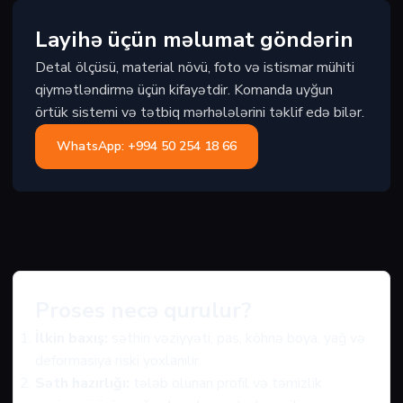
Layihə üçün məlumat göndərin
Detal ölçüsü, material növü, foto və istismar mühiti
qiymətləndirmə üçün kifayətdir. Komanda uyğun
örtük sistemi və tətbiq mərhələlərini təklif edə bilər.
WhatsApp: +994 50 254 18 66
Proses necə qurulur?
İlkin baxış:
səthin vəziyyəti, pas, köhnə boya, yağ və
deformasiya riski yoxlanılır.
Səth hazırlığı:
tələb olunan profil və təmizlik