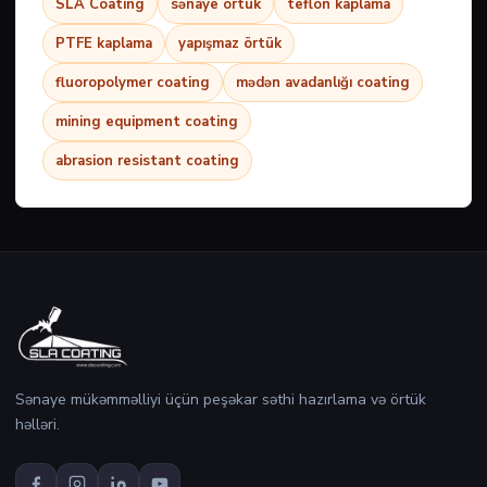
SLA Coating
sənaye örtük
teflon kaplama
PTFE kaplama
yapışmaz örtük
fluoropolymer coating
mədən avadanlığı coating
mining equipment coating
abrasion resistant coating
Sənaye mükəmməlliyi üçün peşəkar səthi hazırlama və örtük
həlləri.