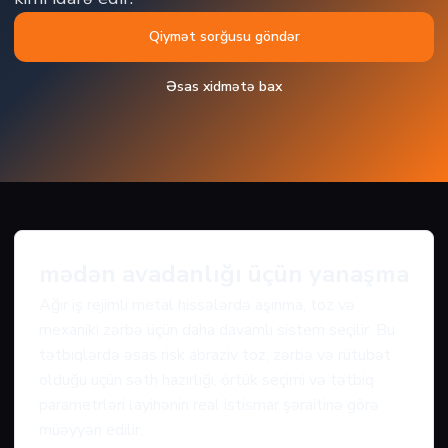
Qiymət sorğusu göndər
Əsas xidmətə bax
mədən avadanlığı üçün yanaşma
Ağır iş rejimli metal hissələrdə aşınma, toz və
mexaniki zərbə üçün daha davamlı sistem seçilir. Bu
tətbiqlərdə əsas risk abraziv toz, zərbə və rütubət
olduğu üçün səth hazırlığı, örtük seçimi və tətbiq
parametrləri layihənin real istismar şəraitinə görə
müəyyən edilir.