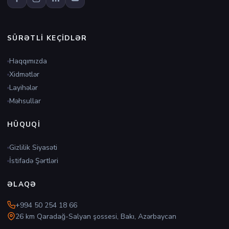
SÜRƏTLI KEÇIDLƏR
Haqqımızda
Xidmətlər
Layihələr
Məhsullar
HÜQUQI
Gizlilik Siyasəti
İstifadə Şərtləri
ƏLAQƏ
+994 50 254 18 66
26 km Qaradağ-Salyan şossesi, Bakı, Azərbaycan