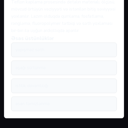
Teflon kaplama prosesində detalın materialı, ölçüsü,
mövcud örtüyün vəziyyəti və istənilən bitiş səviyyəsi
yoxlanılır. Lazım olduqda qumlama, fosfatlama,
rəngləmə, fluoropolymer tətbiqi və səth yoxlaması
bir-biri ilə uyğun ardıcıllıqda aparılır.
Əsas üstünlüklər
yapışmaz səth
aşağı sürtünmə
istilik davamlılığı
asan təmizlənmə