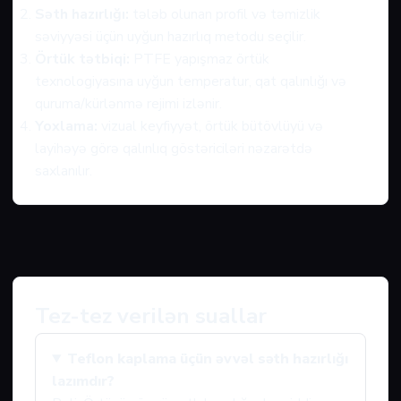
Səth hazırlığı:
tələb olunan profil və təmizlik
səviyyəsi üçün uyğun hazırlıq metodu seçilir.
Örtük tətbiqi:
PTFE yapışmaz örtük
texnologiyasına uyğun temperatur, qat qalınlığı və
quruma/kürlənmə rejimi izlənir.
Yoxlama:
vizual keyfiyyət, örtük bütövlüyü və
layihəyə görə qalınlıq göstəriciləri nəzarətdə
saxlanılır.
Tez-tez verilən suallar
Teflon kaplama üçün əvvəl səth hazırlığı
lazımdır?