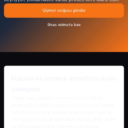
Qiymət sorğusu göndər
Əsas xidmətə bax
klapan və sənaye armaturu üçün
yanaşma
Klapan, vana, aktuator və armatur hissələrində
sızdırmazlıq zonaları qorunaraq örtük prosesi aparılır.
Bu tətbiqlərdə əsas risk korroziya, kimyəvi təsir və
montaj zədəsi olduğu üçün səth hazırlığı, örtük seçimi
və tətbiq parametrləri layihənin real istismar