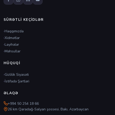
SÜRƏTLI KEÇIDLƏR
Haqqımızda
Xidmətlər
Layihələr
Məhsullar
HÜQUQI
Gizlilik Siyasəti
İstifadə Şərtləri
ƏLAQƏ
+994 50 254 18 66
26 km Qaradağ-Salyan şossesi, Bakı, Azərbaycan