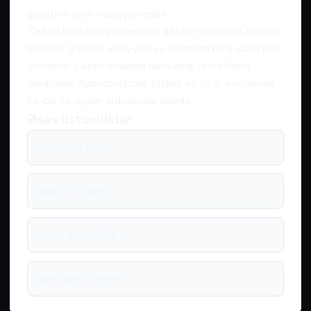
şəraitinə görə müəyyən edilir.
Teflon kaplama prosesində detalın materialı, ölçüsü,
mövcud örtüyün vəziyyəti və istənilən bitiş səviyyəsi
yoxlanılır. Lazım olduqda qumlama, fosfatlama,
rəngləmə, fluoropolymer tətbiqi və səth yoxlaması
bir-biri ilə uyğun ardıcıllıqda aparılır.
Əsas üstünlüklər
yapışmaz səth
aşağı sürtünmə
istilik davamlılığı
asan təmizlənmə