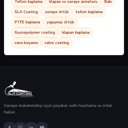
Teflon kaplama
klapan və sənaye armaturu
Bakı
SLA Coating
sənaye örtük
teflon kaplama
PTFE kaplama
yapışmaz örtük
fluoropolymer coating
klapan kaplama
vana boyama
valve coating
Sənaye mükəmməlliyi üçün peşəkar səthi hazırlama və örtük
həlləri.