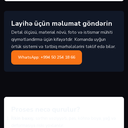
Layihə üçün məlumat göndərin
Detal ölçüsü, material növü, foto və istismar mühiti
qiymətləndirmə üçün kifayətdir. Komanda uyğun
örtük sistemi və tətbiq mərhələlərini təklif edə bilər.
WhatsApp: +994 50 254 18 66
Proses necə qurulur?
İlkin baxış:
səthin vəziyyəti, pas, köhnə boya, yağ və
deformasiya riski yoxlanılır.