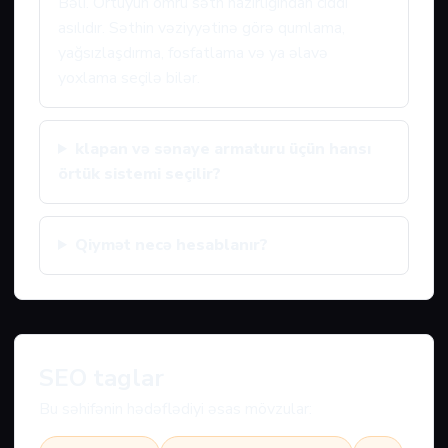
Bəli. Örtüyün ömrü səth hazırlığından ciddi
asılıdır. Səthin vəziyyətinə görə qumlama,
yağsızlaşdırma, fosfatlama və ya əlavə
yoxlama seçilə bilər.
klapan və sənaye armaturu üçün hansı
örtük sistemi seçilir?
Qiymət necə hesablanır?
SEO taglar
Bu səhifənin hədəflədiyi əsas mövzular: