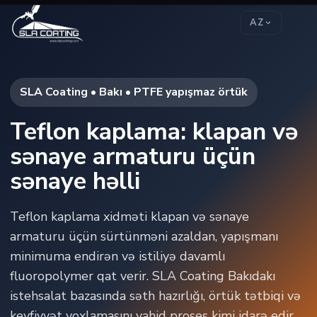
AZ
SLA Coating • Bakı • PTFE yapışmaz örtük
Teflon kaplama: klapan və
sənaye armaturu üçün
sənaye həlli
Teflon kaplama xidməti klapan və sənaye
armaturu üçün sürtünməni azaldan, yapışmanı
minimuma endirən və istiliyə davamlı
fluoropolymer qat verir. SLA Coating Bakıdakı
istehsalat bazasında səth hazırlığı, örtük tətbiqi və
keyfiyyət yoxlamasını vahid proses kimi idarə edir.