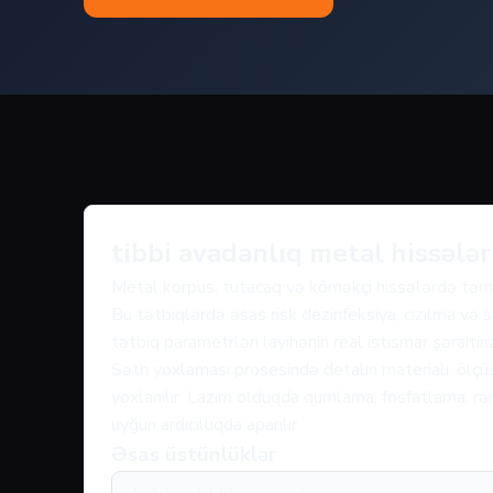
tibbi avadanlıq metal hissələ
Metal korpus, tutacaq və köməkçi hissələrdə təmiz
Bu tətbiqlərdə əsas risk dezinfeksiya, cızılma və s
tətbiq parametrləri layihənin real istismar şəraiti
Səth yoxlaması prosesində detalın materialı, ölçüs
yoxlanılır. Lazım olduqda qumlama, fosfatlama, rən
uyğun ardıcıllıqda aparılır.
Əsas üstünlüklər