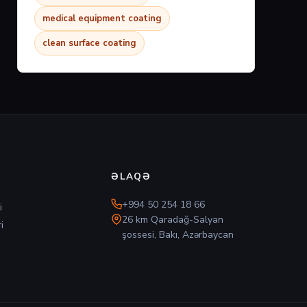
medical equipment coating
clean surface coating
ƏLAQƏ
+994 50 254 18 66
i
26 km Qaradağ-Salyan
i
şossesi, Bakı, Azərbaycan