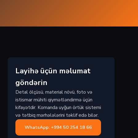
Layihə üçün məlumat
göndərin
Detal ölçüsü, material növü, foto və
istismar mühiti qiymətləndirmə üçün
kifayətdir. Komanda uyğun örtük sistemi
və tətbiq mərhələlərini təklif edə bilər.
WhatsApp: +994 50 254 18 66