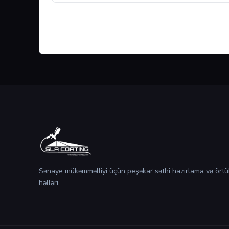
Sənaye mükəmməlliyi üçün peşəkar səthi hazırlama və örtü
həlləri.