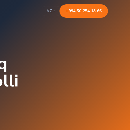
+994 50 254 18 66
AZ
q
lli