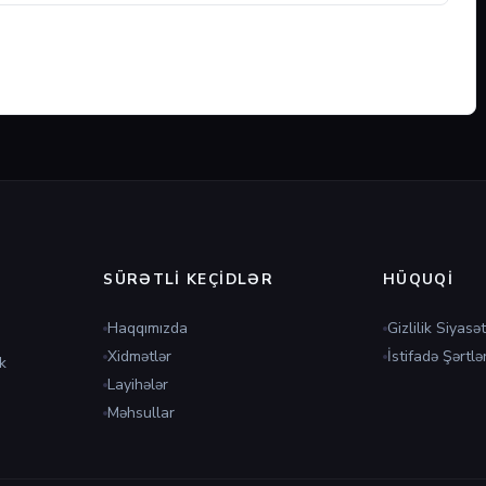
SÜRƏTLI KEÇIDLƏR
HÜQUQI
Haqqımızda
Gizlilik Siyasət
Xidmətlər
İstifadə Şərtlər
k
Layihələr
Məhsullar