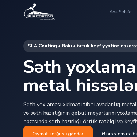
Ana Səhifə
SLA Coating • Bakı • örtük keyfiyyətinə nəzarə
Səth yoxlamas
metal hissələ
Səth yoxlaması xidməti tibbi avadanlıq metal h
və səth hazırlığının qəbul meyarlarını yoxlam
bazasında səth hazırlığı, örtük tətbiqi və keyf
Qiymət sorğusu göndər
Əsas xidmətə b