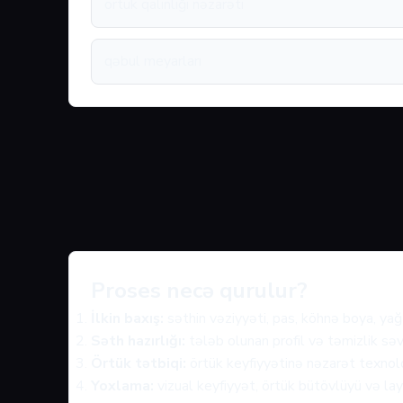
örtük qalınlığı nəzarəti
qəbul meyarları
Proses necə qurulur?
İlkin baxış:
səthin vəziyyəti, pas, köhnə boya, yağ 
Səth hazırlığı:
tələb olunan profil və təmizlik səv
Örtük tətbiqi:
örtük keyfiyyətinə nəzarət texnolo
Yoxlama:
vizual keyfiyyət, örtük bütövlüyü və layi