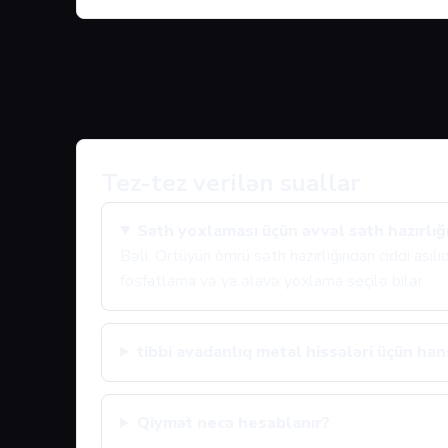
Tez-tez verilən suallar
Səth yoxlaması üçün əvvəl səth hazırlığı
Bəli. Örtüyün ömrü səth hazırlığından ciddi asıl
fosfatlama və ya əlavə yoxlama seçilə bilər.
tibbi avadanlıq metal hissələri üçün hans
Qiymət necə hesablanır?