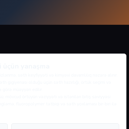
ri üçün yanaşma
lənmə, səth keyfiyyəti və kimyəvi davamlılıq nəzərə alınır.
əth gigiyenası olduğu üçün səth hazırlığı, örtük seçimi və
nə görə müəyyən edilir.
ü, mövcud örtüyün vəziyyəti və istənilən bitiş səviyyəsi
gləmə, fluoropolymer tətbiqi və səth yoxlaması bir-biri ilə