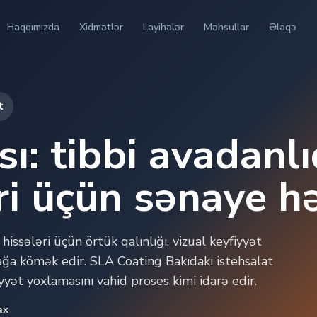
Haqqımızda
Xidmətlər
Layihələr
Məhsullar
Əlaqə
t
ı: tibbi avadanlı
ri üçün sənaye hə
issələri üçün örtük qalınlığı, vizual keyfiyyət
ağa kömək edir. SLA Coating Bakıdakı istehsalat
iyyət yoxlamasını vahid proses kimi idarə edir.
ax