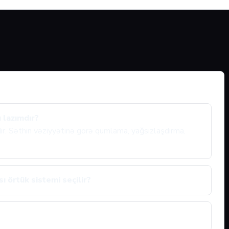
 lazımdır?
ıdır. Səthin vəziyyətinə görə qumlama, yağsızlaşdırma,
ı örtük sistemi seçilir?