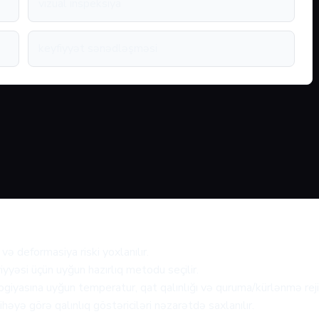
vizual inspeksiya
keyfiyyət sənədləşməsi
və deformasiya riski yoxlanılır.
iyyəsi üçün uyğun hazırlıq metodu seçilir.
giyasına uyğun temperatur, qat qalınlığı və quruma/kürlənmə rejim
həyə görə qalınlıq göstəriciləri nəzarətdə saxlanılır.