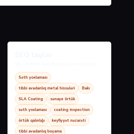
SEO taglar
Bu səhifənin hədəflədiyi əsas mövzular:
Səth yoxlaması
tibbi avadanlıq metal hissələri
Bakı
SLA Coating
sənaye örtük
səth yoxlaması
coating inspection
örtük qalınlığı
keyfiyyət nəzarəti
tibbi avadanlıq boyama