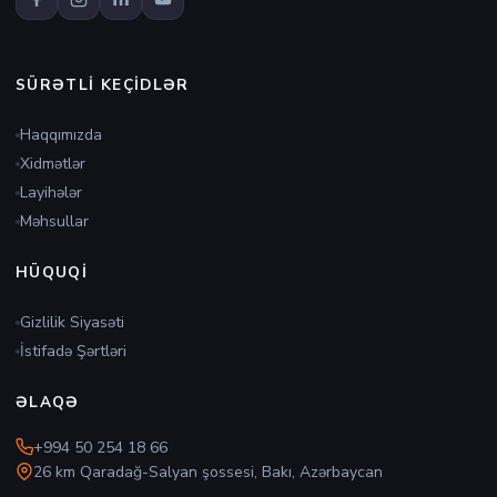
SÜRƏTLI KEÇIDLƏR
Haqqımızda
Xidmətlər
Layihələr
Məhsullar
HÜQUQI
Gizlilik Siyasəti
İstifadə Şərtləri
ƏLAQƏ
+994 50 254 18 66
26 km Qaradağ-Salyan şossesi, Bakı, Azərbaycan