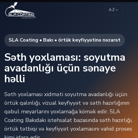
AZ
SLA Coating • Bakı • örtük keyfiyyətinə nəzarət
Səth yoxlaması: soyutma
avadanlığı üçün sənaye
həlli
Səth yoxlaması xidməti soyutma avadanlığı üçün
örtük qalınlığı, vizual keyfiyyət və səth hazırlığının
qəbul meyarlarını yoxlamağa kömək edir. SLA
Coating Bakıdakı istehsalat bazasında səth hazırlığı,
örtük tətbiqi və keyfiyyət yoxlamasını vahid proses
kimi idarə edir.