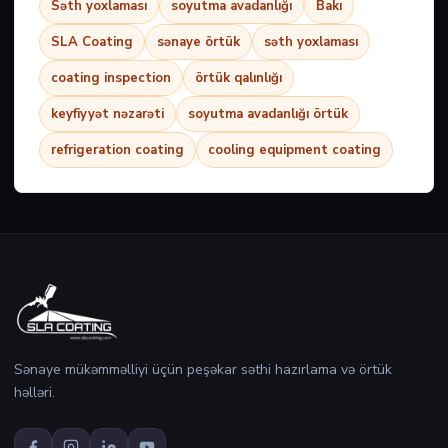
Səth yoxlaması
soyutma avadanlığı
Bakı
SLA Coating
sənaye örtük
səth yoxlaması
coating inspection
örtük qalınlığı
keyfiyyət nəzarəti
soyutma avadanlığı örtük
refrigeration coating
cooling equipment coating
Sənaye mükəmməlliyi üçün peşəkar səthi hazırlama və örtük
həlləri.