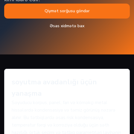
Qiymət sorğusu göndər
Əsas xidmətə bax
soyutma avadanlığı üçün
yanaşma
Soyuducu korpus, panel, fan və köməkçi metal
hissələrdə kondensasiya və təmiz görünüş nəzərə
alınır. Bu tətbiqlərdə əsas risk kondensasiya,
temperatur fərqi və korroziya olduğu üçün səth
hazırlığı, örtük seçimi və tətbiq parametrləri layihənin