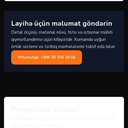
Layihə üçün məlumat göndərin
Detal ölçüsü, material növü, foto və istismar mühiti
qiymətləndirmə üçün kifayətdir. Komanda uyğun
örtük sistemi və tətbiq mərhələlərini təklif edə bilər.
WhatsApp: +994 50 254 18 66
Proses necə qurulur?
İlkin baxış:
səthin vəziyyəti, pas, köhnə boya, yağ və
deformasiya riski yoxlanılır.