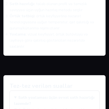
Səth hazırlığı:
tələb olunan profil və təmizlik
səviyyəsi üçün uyğun hazırlıq metodu seçilir.
Örtük tətbiqi:
örtük keyfiyyətinə nəzarət
texnologiyasına uyğun temperatur, qat qalınlığı və
quruma/kürlənmə rejimi izlənir.
Yoxlama:
vizual keyfiyyət, örtük bütövlüyü və
layihəyə görə qalınlıq göstəriciləri nəzarətdə
saxlanılır.
Tez-tez verilən suallar
Səth yoxlaması üçün əvvəl səth hazırlığı
lazımdır?