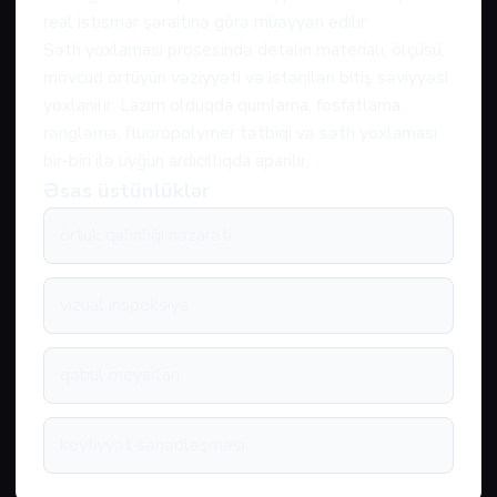
real istismar şəraitinə görə müəyyən edilir.
Səth yoxlaması prosesində detalın materialı, ölçüsü,
mövcud örtüyün vəziyyəti və istənilən bitiş səviyyəsi
yoxlanılır. Lazım olduqda qumlama, fosfatlama,
rəngləmə, fluoropolymer tətbiqi və səth yoxlaması
bir-biri ilə uyğun ardıcıllıqda aparılır.
Əsas üstünlüklər
örtük qalınlığı nəzarəti
vizual inspeksiya
qəbul meyarları
keyfiyyət sənədləşməsi