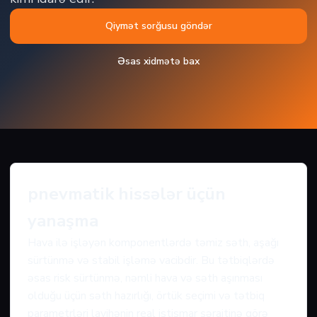
Qiymət sorğusu göndər
Əsas xidmətə bax
pnevmatik hissələr üçün
yanaşma
Hava ilə işləyən komponentlərdə təmiz səth, aşağı
sürtünmə və stabil işləmə vacibdir. Bu tətbiqlərdə
əsas risk sürtünmə, nəmli hava və səth aşınması
olduğu üçün səth hazırlığı, örtük seçimi və tətbiq
parametrləri layihənin real istismar şəraitinə görə