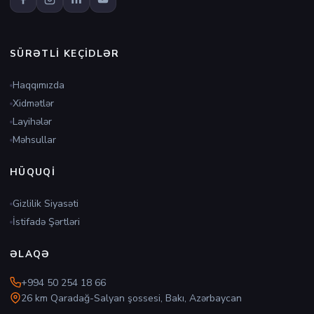
SÜRƏTLI KEÇIDLƏR
Haqqımızda
Xidmətlər
Layihələr
Məhsullar
HÜQUQI
Gizlilik Siyasəti
İstifadə Şərtləri
ƏLAQƏ
+994 50 254 18 66
26 km Qaradağ-Salyan şossesi, Bakı, Azərbaycan