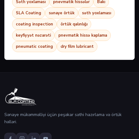
Səth yoxlaması
pnevmatik hissələr
Bakı
SLA Coating
sənaye örtük
səth yoxlaması
coating inspection
örtük qalınlığı
keyfiyyət nəzarəti
pnevmatik hissə kaplama
pneumatic coating
dry film lubricant
Sənaye mükəmməlliyi üçün peşəkar səthi hazırlama və örtük
həlləri.