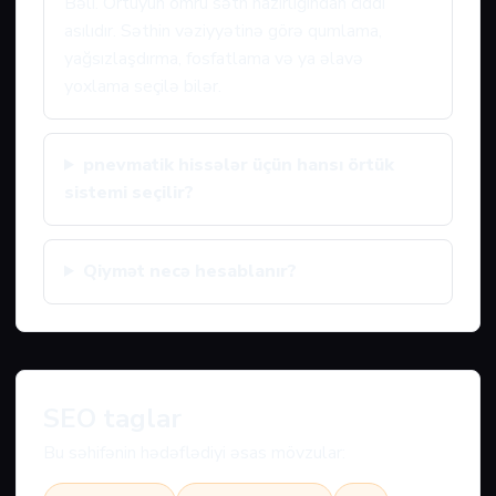
Bəli. Örtüyün ömrü səth hazırlığından ciddi
asılıdır. Səthin vəziyyətinə görə qumlama,
yağsızlaşdırma, fosfatlama və ya əlavə
yoxlama seçilə bilər.
pnevmatik hissələr üçün hansı örtük
sistemi seçilir?
Qiymət necə hesablanır?
SEO taglar
Bu səhifənin hədəflədiyi əsas mövzular: