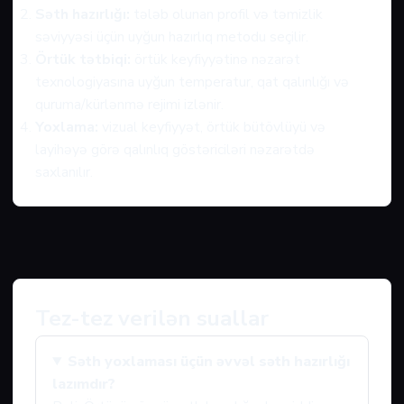
Səth hazırlığı:
tələb olunan profil və təmizlik
səviyyəsi üçün uyğun hazırlıq metodu seçilir.
Örtük tətbiqi:
örtük keyfiyyətinə nəzarət
texnologiyasına uyğun temperatur, qat qalınlığı və
quruma/kürlənmə rejimi izlənir.
Yoxlama:
vizual keyfiyyət, örtük bütövlüyü və
layihəyə görə qalınlıq göstəriciləri nəzarətdə
saxlanılır.
Tez-tez verilən suallar
Səth yoxlaması üçün əvvəl səth hazırlığı
lazımdır?