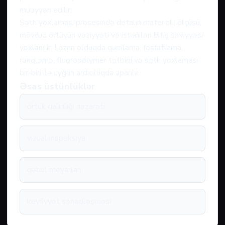
müəyyən edilir.
Səth yoxlaması prosesində detalın materialı, ölçüsü,
mövcud örtüyün vəziyyəti və istənilən bitiş səviyyəsi
yoxlanılır. Lazım olduqda qumlama, fosfatlama,
rəngləmə, fluoropolymer tətbiqi və səth yoxlaması
bir-biri ilə uyğun ardıcıllıqda aparılır.
Əsas üstünlüklər
örtük qalınlığı nəzarəti
vizual inspeksiya
qəbul meyarları
keyfiyyət sənədləşməsi