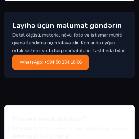
Layihə üçün məlumat göndərin
Detal ölçüsü, material növü, foto və istismar mühiti
qiymətləndirmə üçün kifayətdir. Komanda uyğun
örtük sistemi və tətbiq mərhələlərini təklif edə bilər.
WhatsApp: +994 50 254 18 66
Proses necə qurulur?
İlkin baxış:
səthin vəziyyəti, pas, köhnə boya, yağ və
deformasiya riski yoxlanılır.