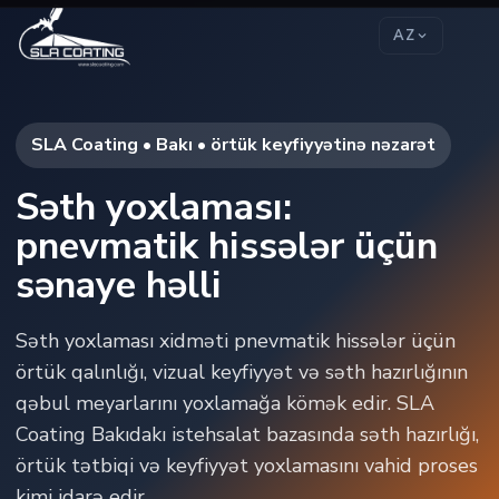
AZ
SLA Coating • Bakı • örtük keyfiyyətinə nəzarət
Səth yoxlaması:
pnevmatik hissələr üçün
sənaye həlli
Səth yoxlaması xidməti pnevmatik hissələr üçün
örtük qalınlığı, vizual keyfiyyət və səth hazırlığının
qəbul meyarlarını yoxlamağa kömək edir. SLA
Coating Bakıdakı istehsalat bazasında səth hazırlığı,
örtük tətbiqi və keyfiyyət yoxlamasını vahid proses
kimi idarə edir.