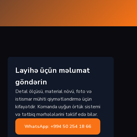
Layihə üçün məlumat
göndərin
Detal ölçüsü, material növü, foto və
istismar mühiti qiymətləndirmə üçün
kifayətdir. Komanda uyğun örtük sistemi
və tətbiq mərhələlərini təklif edə bilər.
WhatsApp: +994 50 254 18 66