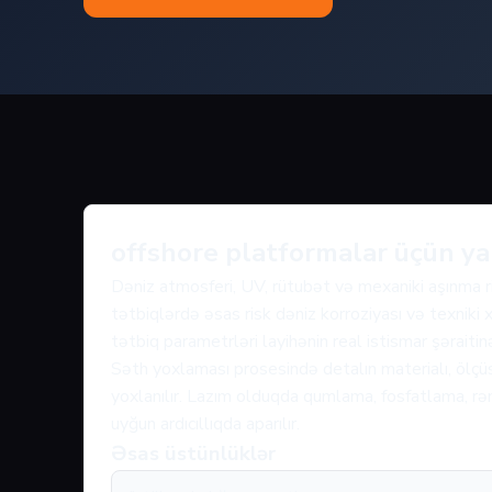
offshore platformalar üçün y
Dəniz atmosferi, UV, rütubət və mexaniki aşınma ris
tətbiqlərdə əsas risk dəniz korroziyası və texniki x
tətbiq parametrləri layihənin real istismar şəraiti
Səth yoxlaması prosesində detalın materialı, ölçüs
yoxlanılır. Lazım olduqda qumlama, fosfatlama, rən
uyğun ardıcıllıqda aparılır.
Əsas üstünlüklər