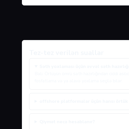
Tez-tez verilən suallar
Səth yoxlaması üçün əvvəl səth hazırlığı
Bəli. Örtüyün ömrü səth hazırlığından ciddi asıl
fosfatlama və ya əlavə yoxlama seçilə bilər.
offshore platformalar üçün hansı örtük 
Qiymət necə hesablanır?