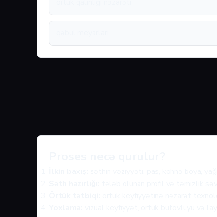
örtük qalınlığı nəzarəti
qəbul meyarları
Proses necə qurulur?
İlkin baxış:
səthin vəziyyəti, pas, köhnə boya, yağ 
Səth hazırlığı:
tələb olunan profil və təmizlik səv
Örtük tətbiqi:
örtük keyfiyyətinə nəzarət texnolo
Yoxlama:
vizual keyfiyyət, örtük bütövlüyü və layi