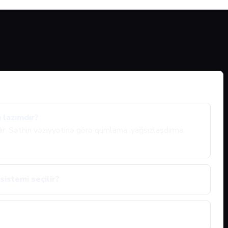
 lazımdır?
ıdır. Səthin vəziyyətinə görə qumlama, yağsızlaşdırma,
sistemi seçilir?