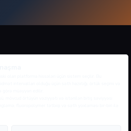
anaşma
ki olan platforma hissələri üçün sistem seçilir. Bu
idmət intervalları olduğu üçün səth hazırlığı, örtük seçimi və
nə görə müəyyən edilir.
ü, mövcud örtüyün vəziyyəti və istənilən bitiş səviyyəsi
gləmə, fluoropolymer tətbiqi və səth yoxlaması bir-biri ilə