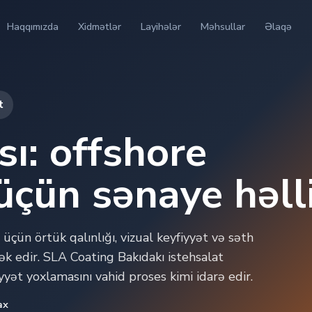
Haqqımızda
Xidmətlər
Layihələr
Məhsullar
Əlaqə
t
ı: offshore
üçün sənaye həll
üçün örtük qalınlığı, vizual keyfiyyət və səth
k edir. SLA Coating Bakıdakı istehsalat
iyyət yoxlamasını vahid proses kimi idarə edir.
ax