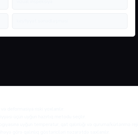
vizual inspeksiya
keyfiyyət sənədləşməsi
və deformasiya riski yoxlanılır.
iyyəsi üçün uyğun hazırlıq metodu seçilir.
giyasına uyğun temperatur, qat qalınlığı və quruma/kürlənmə rejim
həyə görə qalınlıq göstəriciləri nəzarətdə saxlanılır.