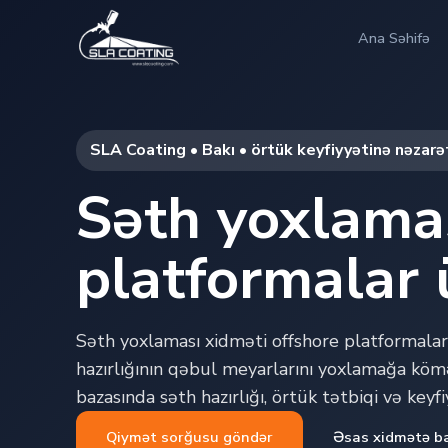
Ana Səhifə
SLA Coating • Bakı • örtük keyfiyyətinə nəzarə
Səth yoxlamas
platformalar 
Səth yoxlaması xidməti offshore platformalar 
hazırlığının qəbul meyarlarını yoxlamağa kömə
bazasında səth hazırlığı, örtük tətbiqi və keyf
Qiymət sorğusu göndər
Əsas xidmətə b