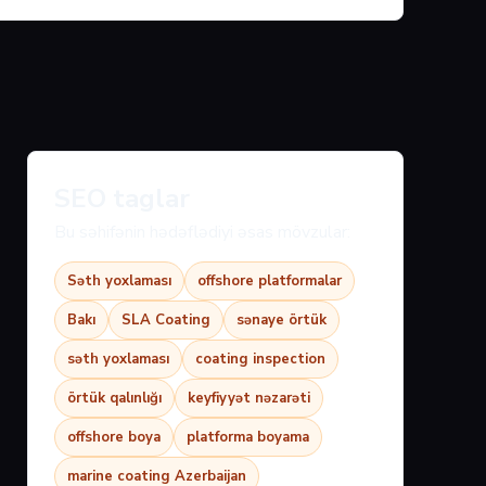
SEO taglar
Bu səhifənin hədəflədiyi əsas mövzular:
Səth yoxlaması
offshore platformalar
Bakı
SLA Coating
sənaye örtük
səth yoxlaması
coating inspection
örtük qalınlığı
keyfiyyət nəzarəti
offshore boya
platforma boyama
marine coating Azerbaijan