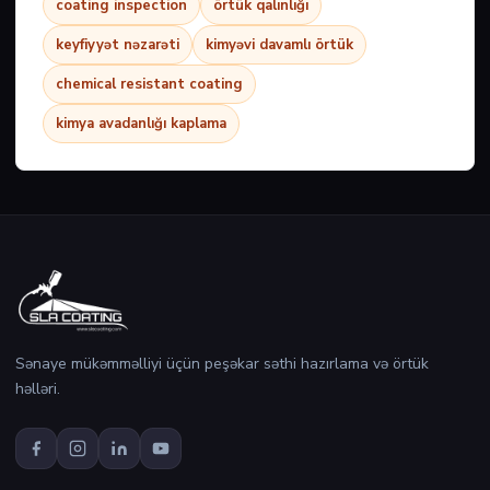
coating inspection
örtük qalınlığı
keyfiyyət nəzarəti
kimyəvi davamlı örtük
chemical resistant coating
kimya avadanlığı kaplama
Sənaye mükəmməlliyi üçün peşəkar səthi hazırlama və örtük
həlləri.