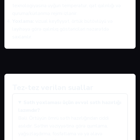
texnologiyasına uyğun temperatur, qat qalınlığı və
quruma/kürlənmə rejimi izlənir.
Yoxlama:
vizual keyfiyyət, örtük bütövlüyü və
layihəyə görə qalınlıq göstəriciləri nəzarətdə
saxlanılır.
Tez-tez verilən suallar
Səth yoxlaması üçün əvvəl səth hazırlığı
lazımdır?
Bəli. Örtüyün ömrü səth hazırlığından ciddi
asılıdır. Səthin vəziyyətinə görə qumlama,
yağsızlaşdırma, fosfatlama və ya əlavə