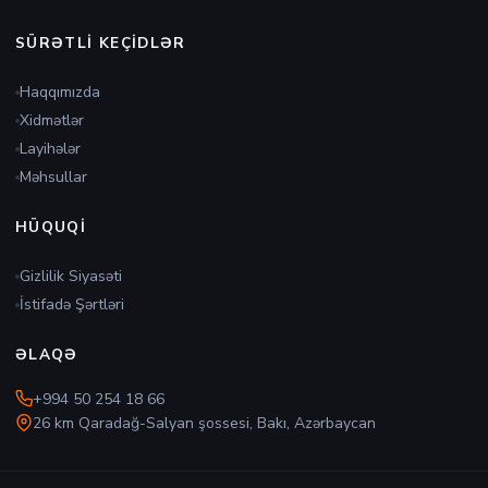
SÜRƏTLI KEÇIDLƏR
Haqqımızda
Xidmətlər
Layihələr
Məhsullar
HÜQUQI
Gizlilik Siyasəti
İstifadə Şərtləri
ƏLAQƏ
+994 50 254 18 66
26 km Qaradağ-Salyan şossesi, Bakı, Azərbaycan