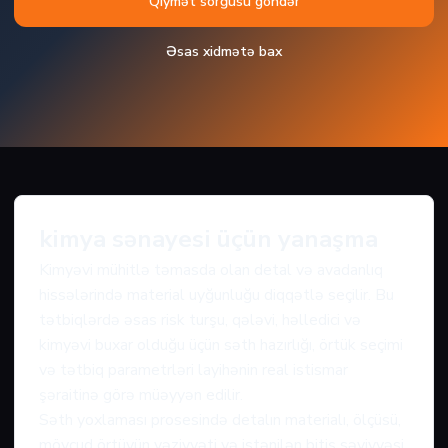
Qiymət sorğusu göndər
Əsas xidmətə bax
kimya sənayesi üçün yanaşma
Kimyəvi mühitlə təmasda olan detal və avadanlıq
hissələrində material uyğunluğu diqqətlə seçilir. Bu
tətbiqlərdə əsas risk turşu, qələvi, həlledici və
kimyəvi buxar olduğu üçün səth hazırlığı, örtük seçimi
və tətbiq parametrləri layihənin real istismar
şəraitinə görə müəyyən edilir.
Səth yoxlaması prosesində detalın materialı, ölçüsü,
mövcud örtüyün vəziyyəti və istənilən bitiş səviyyəsi