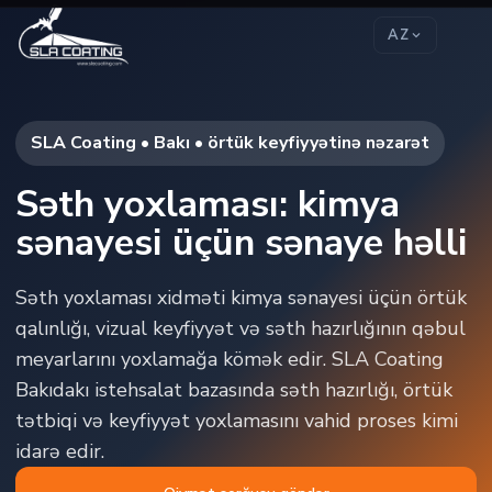
AZ
SLA Coating • Bakı • örtük keyfiyyətinə nəzarət
Səth yoxlaması: kimya
sənayesi üçün sənaye həlli
Səth yoxlaması xidməti kimya sənayesi üçün örtük
qalınlığı, vizual keyfiyyət və səth hazırlığının qəbul
meyarlarını yoxlamağa kömək edir. SLA Coating
Bakıdakı istehsalat bazasında səth hazırlığı, örtük
tətbiqi və keyfiyyət yoxlamasını vahid proses kimi
idarə edir.