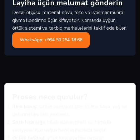
Layihə üçün məlumat göndərin
Detal ölçüsü, material növü, foto və istismar mühiti
qiymətləndirmə üçün kifayətdir. Komanda uyğun
örtük sistemi və tətbiq mərhələlərini təklif edə bilər.
WhatsApp: +994 50 254 18 66
Proses necə qurulur?
İlkin baxış:
səthin vəziyyəti, pas, köhnə boya, yağ və
deformasiya riski yoxlanılır.
Səth hazırlığı:
tələb olunan profil və təmizlik
səviyyəsi üçün uyğun hazırlıq metodu seçilir.
Örtük tətbiqi:
örtük keyfiyyətinə nəzarət