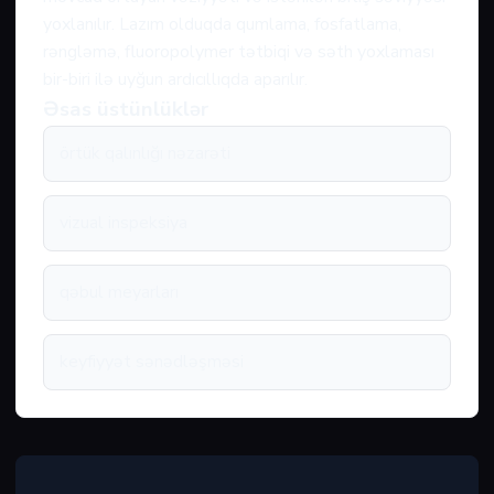
yoxlanılır. Lazım olduqda qumlama, fosfatlama,
rəngləmə, fluoropolymer tətbiqi və səth yoxlaması
bir-biri ilə uyğun ardıcıllıqda aparılır.
Əsas üstünlüklər
örtük qalınlığı nəzarəti
vizual inspeksiya
qəbul meyarları
keyfiyyət sənədləşməsi