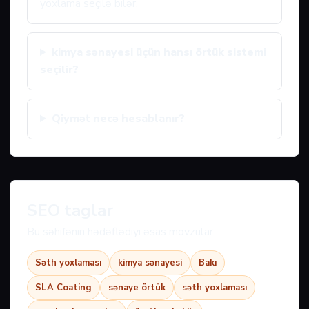
yoxlama seçilə bilər.
kimya sənayesi üçün hansı örtük sistemi
seçilir?
Qiymət necə hesablanır?
SEO taglar
Bu səhifənin hədəflədiyi əsas mövzular:
Səth yoxlaması
kimya sənayesi
Bakı
SLA Coating
sənaye örtük
səth yoxlaması