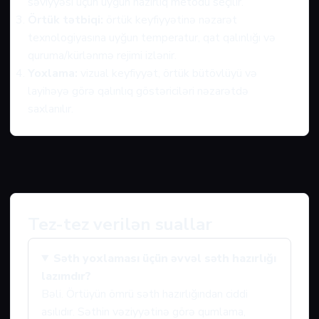
səviyyəsi üçün uyğun hazırlıq metodu seçilir.
Örtük tətbiqi:
örtük keyfiyyətinə nəzarət
texnologiyasına uyğun temperatur, qat qalınlığı və
quruma/kürlənmə rejimi izlənir.
Yoxlama:
vizual keyfiyyət, örtük bütövlüyü və
layihəyə görə qalınlıq göstəriciləri nəzarətdə
saxlanılır.
Tez-tez verilən suallar
Səth yoxlaması üçün əvvəl səth hazırlığı
lazımdır?
Bəli. Örtüyün ömrü səth hazırlığından ciddi
asılıdır. Səthin vəziyyətinə görə qumlama,