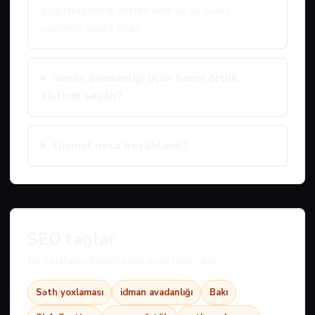
yağsızlaşdırma, fosfatlama və ya əlavə
yoxlama seçilə bilər.
idman avadanlığı üçün hansı örtük
sistemi seçilir?
Qiymət necə hesablanır?
SEO taglar
Bu səhifənin hədəflədiyi əsas mövzular:
Səth yoxlaması
idman avadanlığı
Bakı