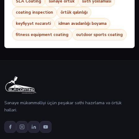
SLA Coating
sənaye örtük
səth yoxlaması
coating inspection
örtük qalınlığı
keyfiyyət nəzarəti
idman avadanlığı boyama
fitness equipment coating
outdoor sports coating
Sənaye mükəmməlliyi üçün peşəkar səthi hazırlama və örtük
həlləri.