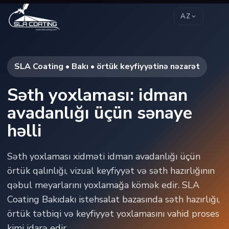
AZ
SLA Coating • Bakı • örtük keyfiyyətinə nəzarət
Səth yoxlaması: idman
avadanlığı üçün sənaye
həlli
Səth yoxlaması xidməti idman avadanlığı üçün
örtük qalınlığı, vizual keyfiyyət və səth hazırlığının
qəbul meyarlarını yoxlamağa kömək edir. SLA
Coating Bakıdakı istehsalat bazasında səth hazırlığı,
örtük tətbiqi və keyfiyyət yoxlamasını vahid proses
kimi idarə edir.