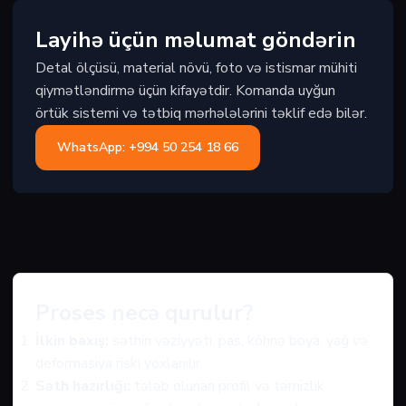
Layihə üçün məlumat göndərin
Detal ölçüsü, material növü, foto və istismar mühiti
qiymətləndirmə üçün kifayətdir. Komanda uyğun
örtük sistemi və tətbiq mərhələlərini təklif edə bilər.
WhatsApp: +994 50 254 18 66
Proses necə qurulur?
İlkin baxış:
səthin vəziyyəti, pas, köhnə boya, yağ və
deformasiya riski yoxlanılır.
Səth hazırlığı:
tələb olunan profil və təmizlik