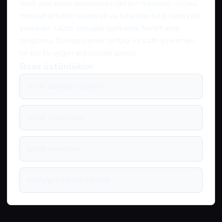
Səth yoxlaması prosesində detalın materialı, ölçüsü,
mövcud örtüyün vəziyyəti və istənilən bitiş səviyyəsi
yoxlanılır. Lazım olduqda qumlama, fosfatlama,
rəngləmə, fluoropolymer tətbiqi və səth yoxlaması
bir-biri ilə uyğun ardıcıllıqda aparılır.
Əsas üstünlüklər
örtük qalınlığı nəzarəti
vizual inspeksiya
qəbul meyarları
keyfiyyət sənədləşməsi