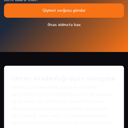
Qiymət sorğusu göndər
Əsas xidmətə bax
idman avadanlığı üçün yanaşma
Fitness, açıq hava idman qurğuları və metal
karkaslarda cızılma müqaviməti və estetik görünüş
tələb olunur. Bu tətbiqlərdə əsas risk tərləmə,
cızılma, açıq hava və intensiv istifadə olduğu üçün
səth hazırlığı, örtük seçimi və tətbiq parametrləri
layihənin real istismar şəraitinə görə müəyyən edilir.