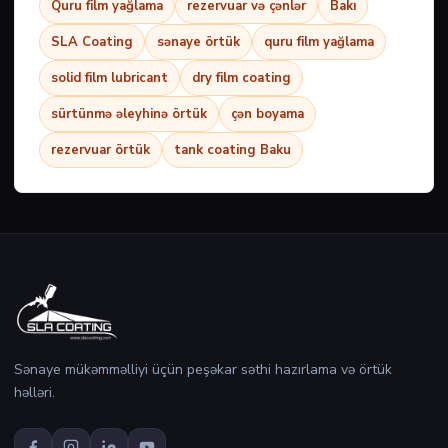
Quru film yağlama
rezervuar və çənlər
Bakı
SLA Coating
sənaye örtük
quru film yağlama
solid film lubricant
dry film coating
sürtünmə əleyhinə örtük
çən boyama
rezervuar örtük
tank coating Baku
Sənaye mükəmməlliyi üçün peşəkar səthi hazırlama və örtük
həlləri.