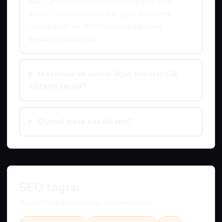
Bəli. Örtüyün ömrü səth hazırlığından ciddi
asılıdır. Səthin vəziyyətinə görə qumlama,
yağsızlaşdırma, fosfatlama və ya əlavə
yoxlama seçilə bilər.
rezervuar və çənlər üçün hansı örtük
sistemi seçilir?
Qiymət necə hesablanır?
SEO taglar
Bu səhifənin hədəflədiyi əsas mövzular: