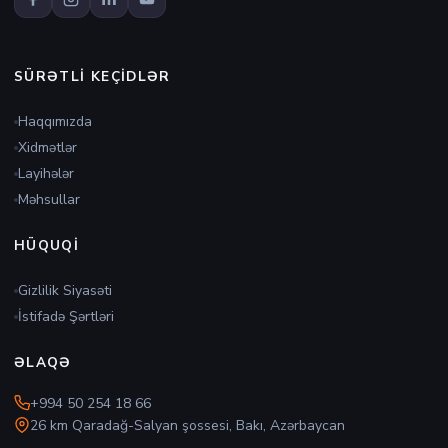
SÜRƏTLI KEÇIDLƏR
Haqqımızda
Xidmətlər
Layihələr
Məhsullar
HÜQUQI
Gizlilik Siyasəti
İstifadə Şərtləri
ƏLAQƏ
+994 50 254 18 66
26 km Qaradağ-Salyan şossesi, Bakı, Azərbaycan