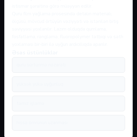
istismar şəraitinə görə müəyyən edilir.
Quru film yağlama prosesində detalın materialı,
ölçüsü, mövcud örtüyün vəziyyəti və istənilən bitiş
səviyyəsi yoxlanılır. Lazım olduqda qumlama,
fosfatlama, rəngləmə, fluoropolymer tətbiqi və səth
yoxlaması bir-biri ilə uyğun ardıcıllıqda aparılır.
Əsas üstünlüklər
quru sürtünmə nəzarəti
yüksək yükə uyğunluq
təmiz işləmə
hissə ömrünün uzanması