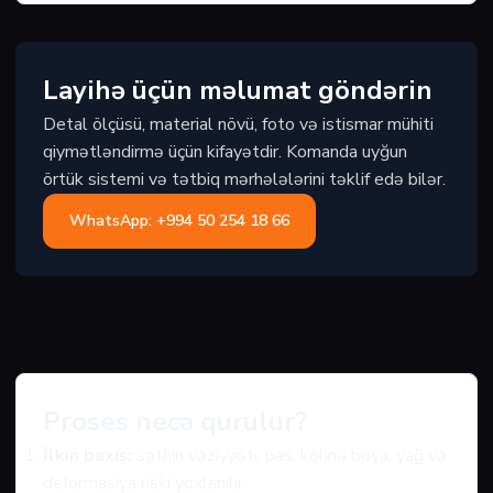
Layihə üçün məlumat göndərin
Detal ölçüsü, material növü, foto və istismar mühiti
qiymətləndirmə üçün kifayətdir. Komanda uyğun
örtük sistemi və tətbiq mərhələlərini təklif edə bilər.
WhatsApp: +994 50 254 18 66
Proses necə qurulur?
İlkin baxış:
səthin vəziyyəti, pas, köhnə boya, yağ və
deformasiya riski yoxlanılır.