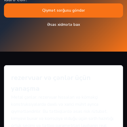
Qiymət sorğusu göndər
Əsas xidmətə bax
rezervuar və çənlər üçün
yanaşma
Metal çənlər, rezervuar hissələri və köməkçi
konstruksiyalarda daxili və xarici mühit ayrıca
qiymətləndirilir. Bu tətbiqlərdə əsas risk rütubət,
kimyəvi buxar və korroziya olduğu üçün səth hazırlığı,
örtük seçimi və tətbiq parametrləri layihənin real