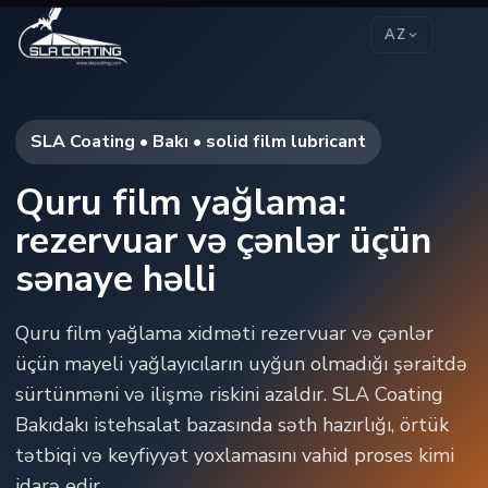
AZ
SLA Coating • Bakı • solid film lubricant
Quru film yağlama:
rezervuar və çənlər üçün
sənaye həlli
Quru film yağlama xidməti rezervuar və çənlər
üçün mayeli yağlayıcıların uyğun olmadığı şəraitdə
sürtünməni və ilişmə riskini azaldır. SLA Coating
Bakıdakı istehsalat bazasında səth hazırlığı, örtük
tətbiqi və keyfiyyət yoxlamasını vahid proses kimi
idarə edir.