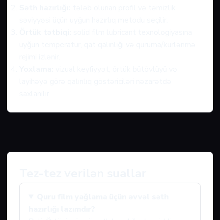
Səth hazırlığı:
tələb olunan profil və təmizlik
səviyyəsi üçün uyğun hazırlıq metodu seçilir.
Örtük tətbiqi:
solid film lubricant texnologiyasına
uyğun temperatur, qat qalınlığı və quruma/kürlənmə
rejimi izlənir.
Yoxlama:
vizual keyfiyyət, örtük bütövlüyü və
layihəyə görə qalınlıq göstəriciləri nəzarətdə
saxlanılır.
Tez-tez verilən suallar
Quru film yağlama üçün əvvəl səth
hazırlığı lazımdır?