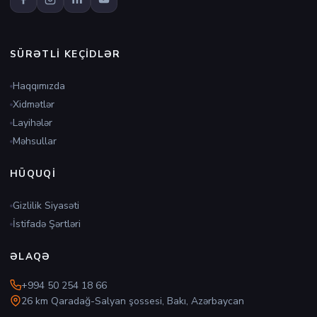
SÜRƏTLI KEÇIDLƏR
Haqqımızda
Xidmətlər
Layihələr
Məhsullar
HÜQUQI
Gizlilik Siyasəti
İstifadə Şərtləri
ƏLAQƏ
+994 50 254 18 66
26 km Qaradağ-Salyan şossesi, Bakı, Azərbaycan