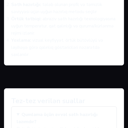
Səth hazırlığı:
tələb olunan profil və təmizlik
səviyyəsi üçün uyğun hazırlıq metodu seçilir.
Örtük tətbiqi:
abraziv səth hazırlığı texnologiyasına
uyğun temperatur, qat qalınlığı və quruma/kürlənmə
rejimi izlənir.
Yoxlama:
vizual keyfiyyət, örtük bütövlüyü və
layihəyə görə qalınlıq göstəriciləri nəzarətdə
saxlanılır.
Tez-tez verilən suallar
Qumlama üçün əvvəl səth hazırlığı
lazımdır?