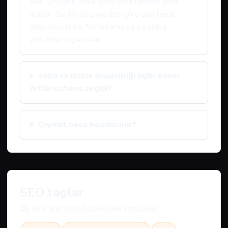
Bəli. Örtüyün ömrü səth hazırlığından ciddi
asılıdır. Səthin vəziyyətinə görə qumlama,
yağsızlaşdırma, fosfatlama və ya əlavə
yoxlama seçilə bilər.
soba və istilik avadanlığı üçün hansı
örtük sistemi seçilir?
Qiymət necə hesablanır?
SEO taglar
Bu səhifənin hədəflədiyi əsas mövzular: