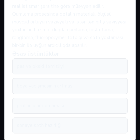
real istismar şəraitinə görə müəyyən edilir.
Qumlama prosesində detalın materialı, ölçüsü,
mövcud örtüyün vəziyyəti və istənilən bitiş səviyyəsi
yoxlanılır. Lazım olduqda qumlama, fosfatlama,
rəngləmə, fluoropolymer tətbiqi və səth yoxlaması
bir-biri ilə uyğun ardıcıllıqda aparılır.
Əsas üstünlüklər
pas və oksid təmizliyi
boya yapışmasının artması
profilin idarə olunması
sənaye səth hazırlığı