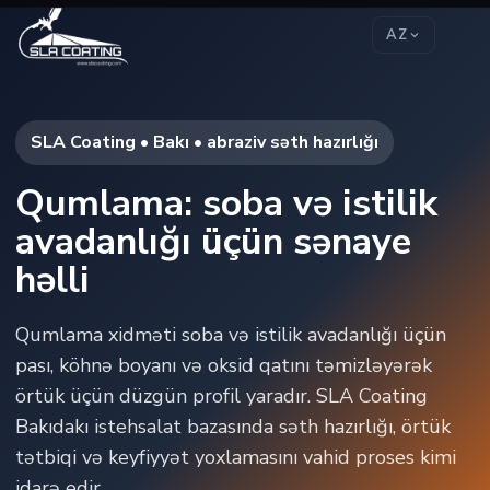
AZ
SLA Coating • Bakı • abraziv səth hazırlığı
Qumlama: soba və istilik
avadanlığı üçün sənaye
həlli
Qumlama xidməti soba və istilik avadanlığı üçün
pası, köhnə boyanı və oksid qatını təmizləyərək
örtük üçün düzgün profil yaradır. SLA Coating
Bakıdakı istehsalat bazasında səth hazırlığı, örtük
tətbiqi və keyfiyyət yoxlamasını vahid proses kimi
idarə edir.