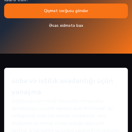
Qiymət sorğusu göndər
Əsas xidmətə bax
soba və istilik avadanlığı üçün
yanaşma
Istiliklə işləyən metal hissələrdə temperatur
dözümlülüyü və səth sabitliyi əsas kriteriyadır. Bu
tətbiqlərdə əsas risk yüksək temperatur, rəng
dəyişməsi və termal stress olduğu üçün səth
hazırlığı, örtük seçimi və tətbiq parametrləri layihənin