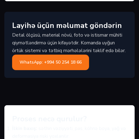
Layihə üçün məlumat göndərin
Detal ölçüsü, material növü, foto və istismar mühiti
qiymətləndirmə üçün kifayətdir. Komanda uyğun
örtük sistemi və tətbiq mərhələlərini təklif edə bilər.
WhatsApp: +994 50 254 18 66
Proses necə qurulur?
İlkin baxış:
səthin vəziyyəti, pas, köhnə boya, yağ və
deformasiya riski yoxlanılır.