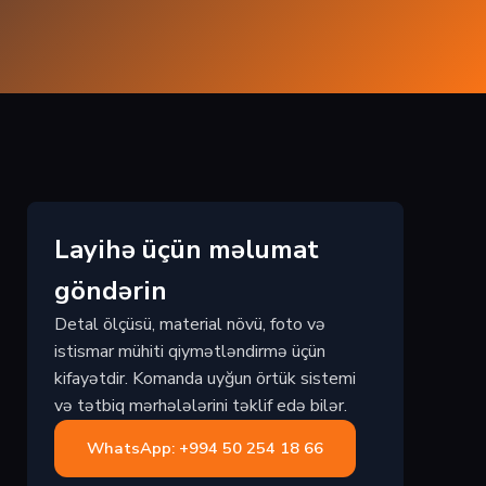
Layihə üçün məlumat
göndərin
Detal ölçüsü, material növü, foto və
istismar mühiti qiymətləndirmə üçün
kifayətdir. Komanda uyğun örtük sistemi
və tətbiq mərhələlərini təklif edə bilər.
WhatsApp: +994 50 254 18 66