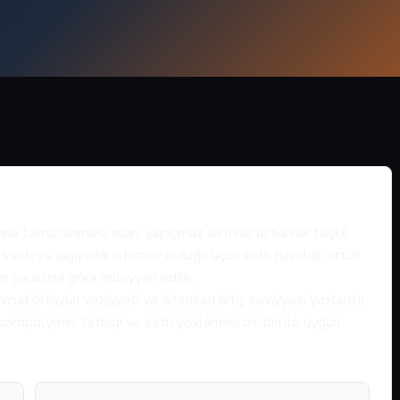
rında təmizlənməsi asan, yapışmaz səthlər üstünlük təşkil
axtı və gigiyenik istismar olduğu üçün səth hazırlığı, örtük
ar şəraitinə görə müəyyən edilir.
ud örtüyün vəziyyəti və istənilən bitiş səviyyəsi yoxlanılır.
ropolymer tətbiqi və səth yoxlaması bir-biri ilə uyğun