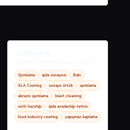
SEO taglar
Bu səhifənin hədəflədiyi əsas mövzular:
Qumlama
qida sənayesi
Bakı
SLA Coating
sənaye örtük
qumlama
abraziv qumlama
blast cleaning
səth hazırlığı
qida avadanlığı teflon
food industry coating
yapışmaz kaplama