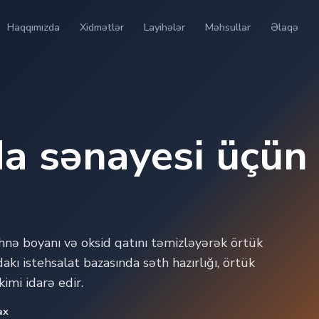
Haqqımızda
Xidmətlər
Layihələr
Məhsullar
Əlaqə
a sənayesi üçün
nə boyanı və oksid qatını təmizləyərək örtük
kı istehsalat bazasında səth hazırlığı, örtük
imi idarə edir.
ax