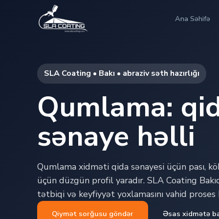
Ana Səhifə
SLA Coating • Bakı • abraziv səth hazırlığı
Qumlama: qid
sənaye həlli
Qumlama xidməti qida sənayesi üçün pası, köh
üçün düzgün profil yaradır. SLA Coating Bakıda
tətbiqi və keyfiyyət yoxlamasını vahid proses k
Qiymət sorğusu göndər
Əsas xidmətə b