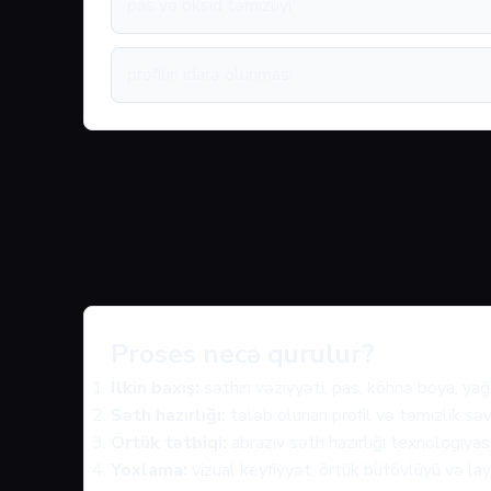
pas və oksid təmizliyi
profilin idarə olunması
Proses necə qurulur?
İlkin baxış:
səthin vəziyyəti, pas, köhnə boya, yağ 
Səth hazırlığı:
tələb olunan profil və təmizlik səv
Örtük tətbiqi:
abraziv səth hazırlığı texnologiyas
Yoxlama:
vizual keyfiyyət, örtük bütövlüyü və layi