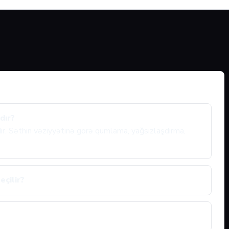
dır?
ıdır. Səthin vəziyyətinə görə qumlama, yağsızlaşdırma,
eçilir?