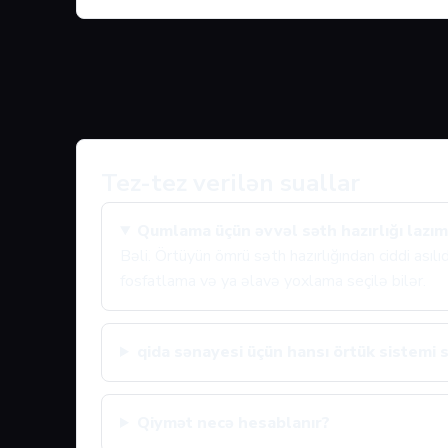
Tez-tez verilən suallar
Qumlama üçün əvvəl səth hazırlığı lazım
Bəli. Örtüyün ömrü səth hazırlığından ciddi asıl
fosfatlama və ya əlavə yoxlama seçilə bilər.
qida sənayesi üçün hansı örtük sistemi s
Qiymət necə hesablanır?