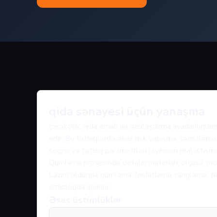
qida sənayesi üçün yanaşma
çörəkçilik, qida emalı və qablaşdırma avadanlıqla
edir. Bu tətbiqlərdə əsas risk yapışma, təmizləmə v
seçimi və tətbiq parametrləri layihənin real istism
Qumlama prosesində detalın materialı, ölçüsü, mövc
Lazım olduqda qumlama, fosfatlama, rəngləmə, fluo
ardıcıllıqda aparılır.
Əsas üstünlüklər