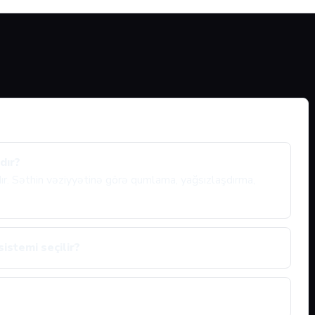
dır?
ıdır. Səthin vəziyyətinə görə qumlama, yağsızlaşdırma,
sistemi seçilir?