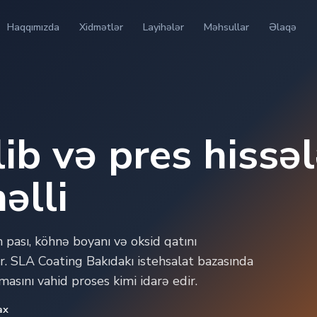
Haqqımızda
Xidmətlər
Layihələr
Məhsullar
Əlaqə
b və pres hissəl
əlli
pası, köhnə boyanı və oksid qatını
r. SLA Coating Bakıdakı istehsalat bazasında
masını vahid proses kimi idarə edir.
ax