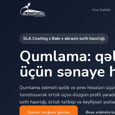
Ana Səhifə
SLA Coating • Bakı • abraziv səth hazırlığı
Qumlama: qəli
üçün sənaye h
Qumlama xidməti qəlib və pres hissələri üçün 
təmizləyərək örtük üçün düzgün profil yaradı
səth hazırlığı, örtük tətbiqi və keyfiyyət yoxla
Qiymət sorğusu göndər
Əsas xidmətə b