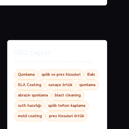
SEO taglar
Bu səhifənin hədəflədiyi əsas mövzular:
Qumlama
qəlib və pres hissələri
Bakı
SLA Coating
sənaye örtük
qumlama
abraziv qumlama
blast cleaning
səth hazırlığı
qəlib teflon kaplama
mold coating
pres hissələri örtük