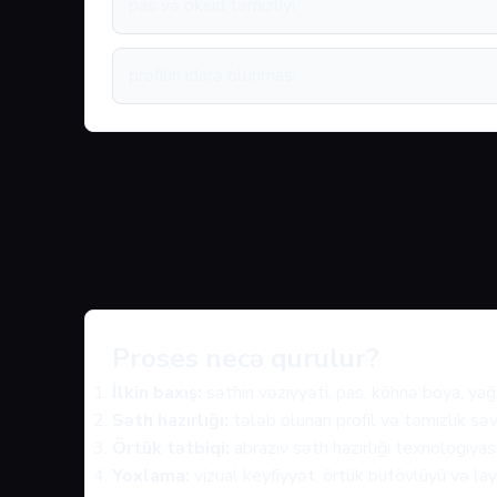
pas və oksid təmizliyi
profilin idarə olunması
Proses necə qurulur?
İlkin baxış:
səthin vəziyyəti, pas, köhnə boya, yağ 
Səth hazırlığı:
tələb olunan profil və təmizlik səv
Örtük tətbiqi:
abraziv səth hazırlığı texnologiyas
Yoxlama:
vizual keyfiyyət, örtük bütövlüyü və layi