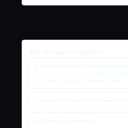
Tez-tez verilən suallar
Qumlama üçün əvvəl səth hazırlığı lazım
Bəli. Örtüyün ömrü səth hazırlığından ciddi asıl
fosfatlama və ya əlavə yoxlama seçilə bilər.
qəlib və pres hissələri üçün hansı örtük 
Qiymət necə hesablanır?