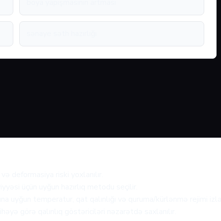
boya yapışmasının artması
sənaye səth hazırlığı
və deformasiya riski yoxlanılır.
iyyəsi üçün uyğun hazırlıq metodu seçilir.
ına uyğun temperatur, qat qalınlığı və quruma/kürlənmə rejimi izlə
həyə görə qalınlıq göstəriciləri nəzarətdə saxlanılır.