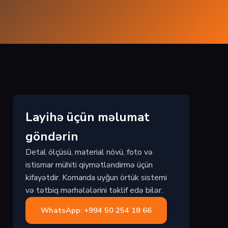
Layihə üçün məlumat
göndərin
Detal ölçüsü, material növü, foto və
istismar mühiti qiymətləndirmə üçün
kifayətdir. Komanda uyğun örtük sistemi
və tətbiq mərhələlərini təklif edə bilər.
WhatsApp: +994 50 254 18 66