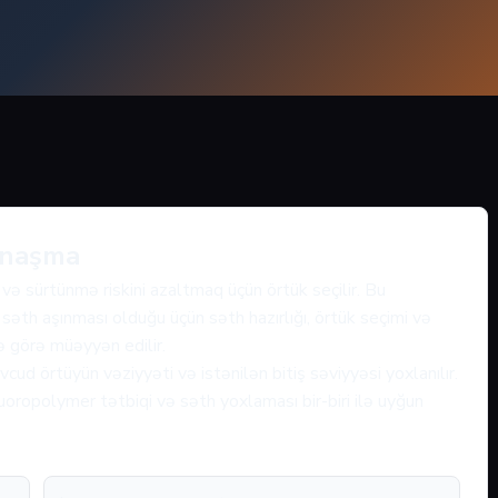
yanaşma
ə sürtünmə riskini azaltmaq üçün örtük seçilir. Bu
 səth aşınması olduğu üçün səth hazırlığı, örtük seçimi və
nə görə müəyyən edilir.
ud örtüyün vəziyyəti və istənilən bitiş səviyyəsi yoxlanılır.
ropolymer tətbiqi və səth yoxlaması bir-biri ilə uyğun