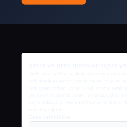
qəlib və pres hissələri üçün 
Qəlib, pres və formalaşdırma səthlərində yapışma v
tətbiqlərdə əsas risk yapışma, məhsul qalıqları və
tətbiq parametrləri layihənin real istismar şəraiti
Qumlama prosesində detalın materialı, ölçüsü, mövc
Lazım olduqda qumlama, fosfatlama, rəngləmə, fluo
ardıcıllıqda aparılır.
Əsas üstünlüklər