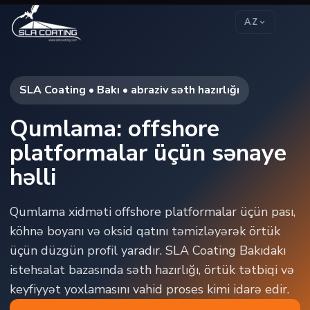
AZ
SLA Coating • Bakı • abraziv səth hazırlığı
Qumlama: offshore
platformalar üçün sənaye
həlli
Qumlama xidməti offshore platformalar üçün pası,
köhnə boyanı və oksid qatını təmizləyərək örtük
üçün düzgün profil yaradır. SLA Coating Bakıdakı
istehsalat bazasında səth hazırlığı, örtük tətbiqi və
keyfiyyət yoxlamasını vahid proses kimi idarə edir.