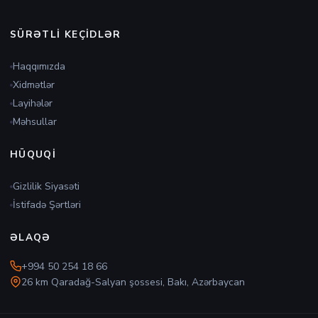
SÜRƏTLI KEÇIDLƏR
Haqqımızda
Xidmətlər
Layihələr
Məhsullar
HÜQUQI
Gizlilik Siyasəti
İstifadə Şərtləri
ƏLAQƏ
+994 50 254 18 66
26 km Qaradağ-Salyan şossesi, Bakı, Azərbaycan