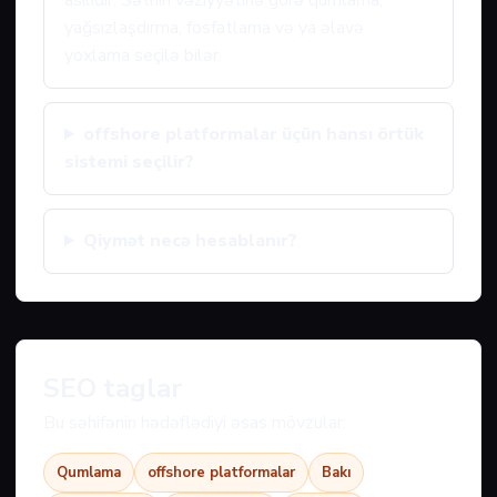
asılıdır. Səthin vəziyyətinə görə qumlama,
yağsızlaşdırma, fosfatlama və ya əlavə
yoxlama seçilə bilər.
offshore platformalar üçün hansı örtük
sistemi seçilir?
Qiymət necə hesablanır?
SEO taglar
Bu səhifənin hədəflədiyi əsas mövzular:
Qumlama
offshore platformalar
Bakı