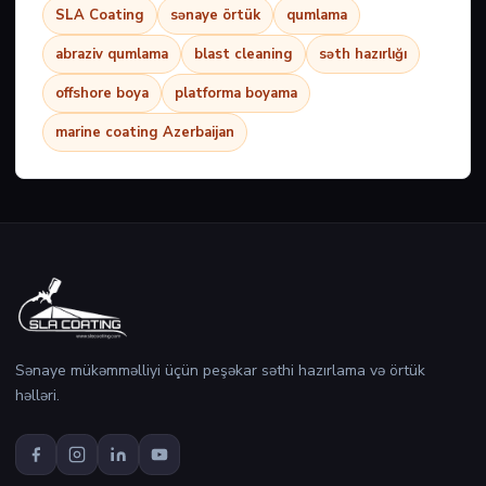
SLA Coating
sənaye örtük
qumlama
abraziv qumlama
blast cleaning
səth hazırlığı
offshore boya
platforma boyama
marine coating Azerbaijan
Sənaye mükəmməlliyi üçün peşəkar səthi hazırlama və örtük
həlləri.