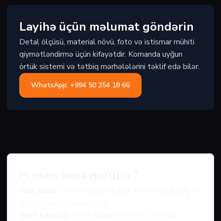
Layihə üçün məlumat göndərin
Detal ölçüsü, material növü, foto və istismar mühiti
qiymətləndirmə üçün kifayətdir. Komanda uyğun
örtük sistemi və tətbiq mərhələlərini təklif edə bilər.
WhatsApp: +994 50 254 18 66
Proses necə qurulur?
İlkin baxış:
səthin vəziyyəti, pas, köhnə boya, yağ və
deformasiya riski yoxlanılır.
Səth hazırlığı:
tələb olunan profil və təmizlik