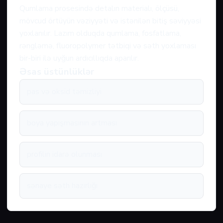
Qumlama prosesində detalın materialı, ölçüsü,
mövcud örtüyün vəziyyəti və istənilən bitiş səviyyəsi
yoxlanılır. Lazım olduqda qumlama, fosfatlama,
rəngləmə, fluoropolymer tətbiqi və səth yoxlaması
bir-biri ilə uyğun ardıcıllıqda aparılır.
Əsas üstünlüklər
pas və oksid təmizliyi
boya yapışmasının artması
profilin idarə olunması
sənaye səth hazırlığı