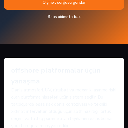
Qiymət sorğusu göndər
Əsas xidmətə bax
offshore platformalar üçün
yanaşma
Dəniz atmosferi, UV, rütubət və mexaniki aşınma riski
olan platforma hissələri üçün sistem seçilir. Bu
tətbiqlərdə əsas risk dəniz korroziyası və texniki
xidmət intervalları olduğu üçün səth hazırlığı, örtük
seçimi və tətbiq parametrləri layihənin real istismar
şəraitinə görə müəyyən edilir.