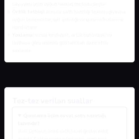
səviyyəsi üçün uyğun hazırlıq metodu seçilir.
Örtük tətbiqi:
abraziv səth hazırlığı texnologiyasına
uyğun temperatur, qat qalınlığı və quruma/kürlənmə
rejimi izlənir.
Yoxlama:
vizual keyfiyyət, örtük bütövlüyü və
layihəyə görə qalınlıq göstəriciləri nəzarətdə
saxlanılır.
Tez-tez verilən suallar
Qumlama üçün əvvəl səth hazırlığı
lazımdır?
Bəli. Örtüyün ömrü səth hazırlığından ciddi