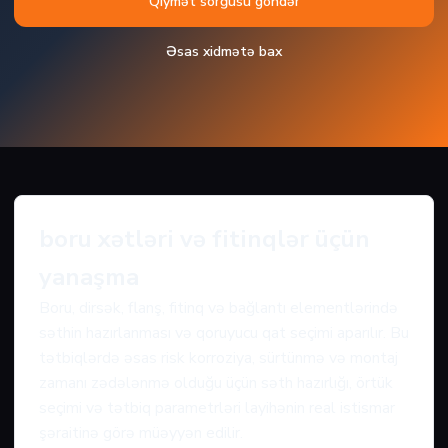
Qiymət sorğusu göndər
Əsas xidmətə bax
boru xətləri və fitinqlər üçün
yanaşma
Boru, dirsək, flanş, fitinq və bağlantı elementlərində
səthin hazırlanması və qoruyucu qat seçimi aparılır. Bu
tətbiqlərdə əsas risk korroziya, sürtünmə və montaj
zamanı zədələnmə olduğu üçün səth hazırlığı, örtük
seçimi və tətbiq parametrləri layihənin real istismar
şəraitinə görə müəyyən edilir.