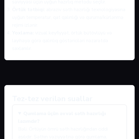
səviyyəsi üçün uyğun hazırlıq metodu seçilir.
Örtük tətbiqi:
abraziv səth hazırlığı texnologiyasına
uyğun temperatur, qat qalınlığı və quruma/kürlənmə
rejimi izlənir.
Yoxlama:
vizual keyfiyyət, örtük bütövlüyü və
layihəyə görə qalınlıq göstəriciləri nəzarətdə
saxlanılır.
Tez-tez verilən suallar
Qumlama üçün əvvəl səth hazırlığı
lazımdır?
Bəli. Örtüyün ömrü səth hazırlığından ciddi
asılıdır. Səthin vəziyyətinə görə qumlama,