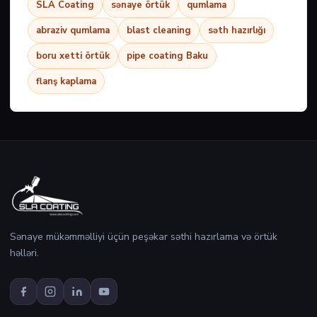
SLA Coating
sənaye örtük
qumlama
abraziv qumlama
blast cleaning
səth hazırlığı
boru xetti örtük
pipe coating Baku
flanş kaplama
Sənaye mükəmməlliyi üçün peşəkar səthi hazırlama və örtük
həlləri.