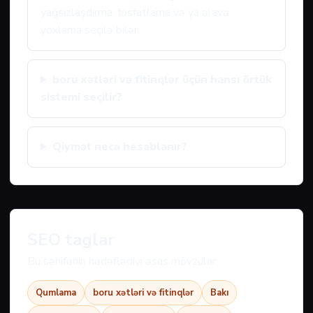
yağsızlaşdırma, fosfatlama və ya əlavə
yoxlama seçilə bilər.
boru xətləri və fitinqlər üçün hansı örtük
sistemi seçilir?
Qiymət necə hesablanır?
SEO taglar
Bu səhifənin hədəflədiyi əsas mövzular:
Qumlama
boru xətləri və fitinqlər
Bakı