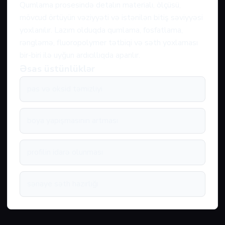
Qumlama prosesində detalın materialı, ölçüsü,
mövcud örtüyün vəziyyəti və istənilən bitiş səviyyəsi
yoxlanılır. Lazım olduqda qumlama, fosfatlama,
rəngləmə, fluoropolymer tətbiqi və səth yoxlaması
bir-biri ilə uyğun ardıcıllıqda aparılır.
Əsas üstünlüklər
pas və oksid təmizliyi
boya yapışmasının artması
profilin idarə olunması
sənaye səth hazırlığı