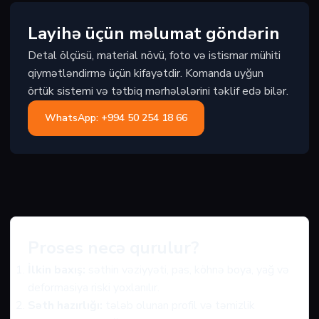
Layihə üçün məlumat göndərin
Detal ölçüsü, material növü, foto və istismar mühiti
qiymətləndirmə üçün kifayətdir. Komanda uyğun
örtük sistemi və tətbiq mərhələlərini təklif edə bilər.
WhatsApp: +994 50 254 18 66
Proses necə qurulur?
İlkin baxış:
səthin vəziyyəti, pas, köhnə boya, yağ və
deformasiya riski yoxlanılır.
Səth hazırlığı:
tələb olunan profil və təmizlik