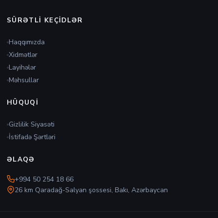
SÜRƏTLI KEÇIDLƏR
Haqqımızda
Xidmətlər
Layihələr
Məhsullar
HÜQUQI
Gizlilik Siyasəti
İstifadə Şərtləri
ƏLAQƏ
+994 50 254 18 66
26 km Qaradağ-Salyan şossesi, Bakı, Azərbaycan