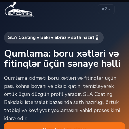
AZ
SLA Coating • Bakı • abraziv səth hazırlığı
Qumlama: boru xətləri və
fitinqlər üçün sənaye həlli
Qumlama xidməti boru xətləri və fitinqlər üçün
pası, köhnə boyanı və oksid qatını təmizləyərək
örtük üçün düzgün profil yaradır. SLA Coating
Bakıdakı istehsalat bazasında səth hazırlığı, örtük
tətbiqi və keyfiyyət yoxlamasını vahid proses kimi
idarə edir.