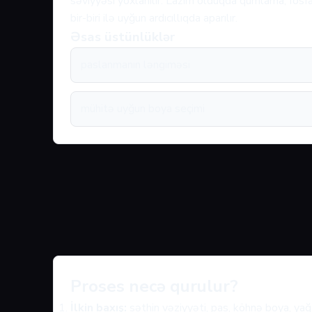
səviyyəsi yoxlanılır. Lazım olduqda qumlama, fos
bir-biri ilə uyğun ardıcıllıqda aparılır.
Əsas üstünlüklər
paslanmanın ləngiməsi
mühitə uyğun boya seçimi
Proses necə qurulur?
İlkin baxış:
səthin vəziyyəti, pas, köhnə boya, yağ 