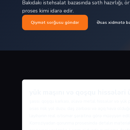
Bakıdakı istehsalat bazasında səth hazırlığı, ö
proses kimi idarə edir.
Qiymət sorğusu göndər
Əsas xidmətə b
yük maşını və qoşqu hissələri
şassi, qoşqu karkası, əlavə metal hissələr və yük
əsas risk yol duzu, daş zərbəsi və açıq hava olduğu
layihənin real istismar şəraitinə görə müəyyən edili
Korroziyadan qorunma prosesində detalın materialı