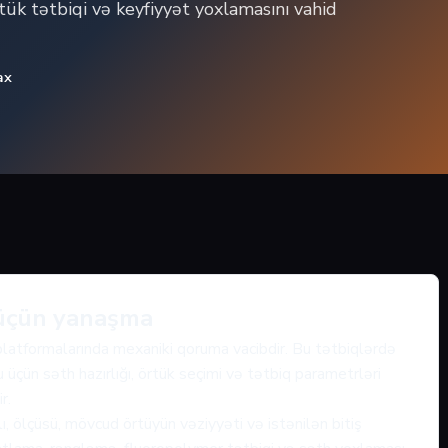
rtük tətbiqi və keyfiyyət yoxlamasını vahid
ax
 üçün yanaşma
 platformalarında mexaniki qoruma vacibdir. Bu tətbiqlərdə
 üçün səth hazırlığı, örtük seçimi və tətbiq parametrləri
r.
, ölçüsü, mövcud örtüyün vəziyyəti və istənilən bitiş