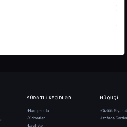
SÜRƏTLI KEÇIDLƏR
HÜQUQI
Haqqımızda
Gizlilik Siyasət
Xidmətlər
İstifadə Şərtlər
k
Layihələr