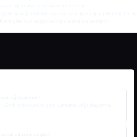
iyyəsi üçün uyğun hazırlıq metodu seçilir.
giyasına uyğun temperatur, qat qalınlığı və quruma/kürlənmə rejim
həyə görə qalınlıq göstəriciləri nəzarətdə saxlanılır.
zırlığı lazımdır?
ıdır. Səthin vəziyyətinə görə qumlama, yağsızlaşdırma,
örtük sistemi seçilir?