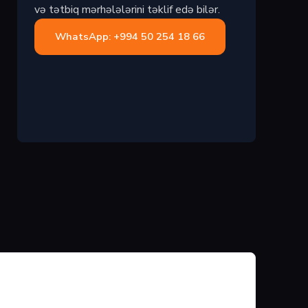
və tətbiq mərhələlərini təklif edə bilər.
WhatsApp: +994 50 254 18 66