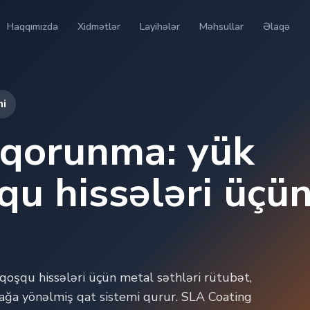
Haqqımızda
Xidmətlər
Layihələr
Məhsullar
Əlaqə
mi
 qorunma: yük
qu hissələri üçü
qoşqu hissələri üçün metal səthləri rütubət,
ğa yönəlmiş qat sistemi qurur. SLA Coating