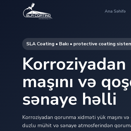
Ana Səhifə
SLA Coating • Bakı • protective coating siste
Korroziyadan
maşını və qoş
sənaye həlli
Korroziyadan qorunma xidməti yük maşını və 
duzlu mühit və sənaye atmosferindən qoruma