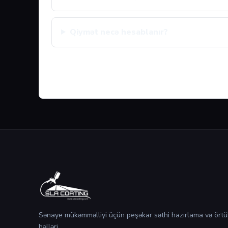
Qiymət necə hesablanır?
Sənaye mükəmməlliyi üçün peşəkar səthi hazırlama və örtü
həlləri.