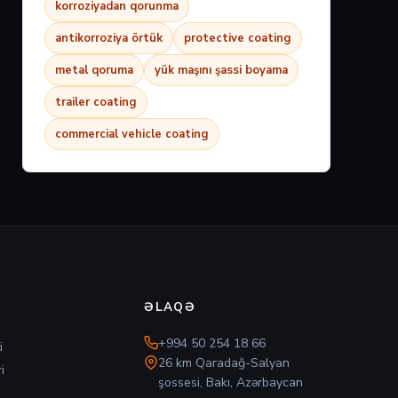
korroziyadan qorunma
antikorroziya örtük
protective coating
metal qoruma
yük maşını şassi boyama
trailer coating
commercial vehicle coating
ƏLAQƏ
+994 50 254 18 66
i
26 km Qaradağ-Salyan
i
şossesi, Bakı, Azərbaycan