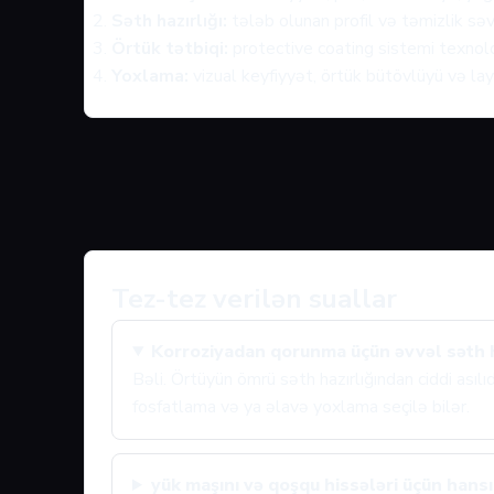
Səth hazırlığı:
tələb olunan profil və təmizlik səv
Örtük tətbiqi:
protective coating sistemi texnolo
Yoxlama:
vizual keyfiyyət, örtük bütövlüyü və layi
Tez-tez verilən suallar
Korroziyadan qorunma üçün əvvəl səth ha
Bəli. Örtüyün ömrü səth hazırlığından ciddi asıl
fosfatlama və ya əlavə yoxlama seçilə bilər.
yük maşını və qoşqu hissələri üçün hansı 