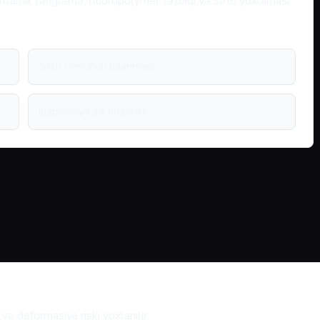
fatlama, rəngləmə, fluoropolymer tətbiqi və səth yoxlaması
səth ömrünün uzanması
inspeksiya ilə nəzarət
və deformasiya riski yoxlanılır.