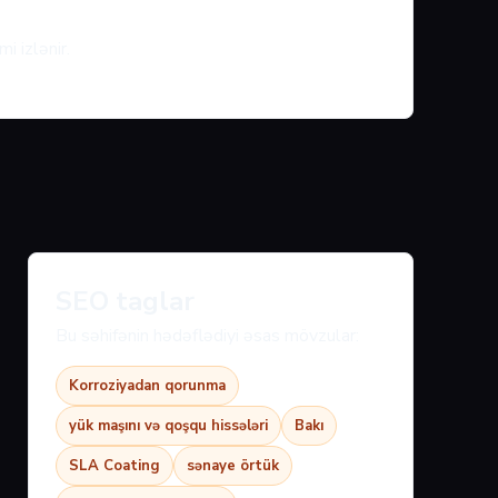
i izlənir.
SEO taglar
Bu səhifənin hədəflədiyi əsas mövzular:
Korroziyadan qorunma
yük maşını və qoşqu hissələri
Bakı
SLA Coating
sənaye örtük