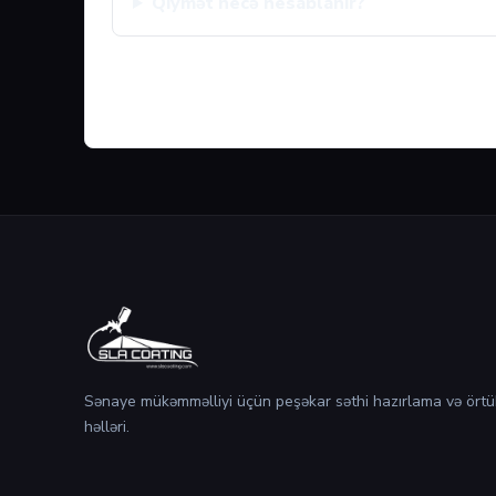
Qiymət necə hesablanır?
Sənaye mükəmməlliyi üçün peşəkar səthi hazırlama və örtü
həlləri.