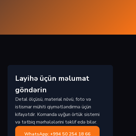
Layihə üçün məlumat
göndərin
Detal ölçüsü, material növü, foto və
istismar mühiti qiymətləndirmə üçün
kifayətdir. Komanda uyğun örtük sistemi
və tətbiq mərhələlərini təklif edə bilər.
WhatsApp: +994 50 254 18 66