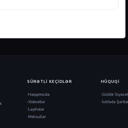
SÜRƏTLI KEÇIDLƏR
HÜQUQI
Haqqımızda
Gizlilik Siyasət
Xidmətlər
İstifadə Şərtlər
k
Layihələr
Məhsullar