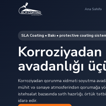
Ana Səhifə
SLA Coating • Bakı • protective coating siste
Korroziyadan
avadanlığı üç
Korroziyadan qorunma xidməti soyutma avadan
mühit və sənaye atmosferindən qorumağa yön
istehsalat bazasında səth hazırlığı, örtük tətb
idarə edir.