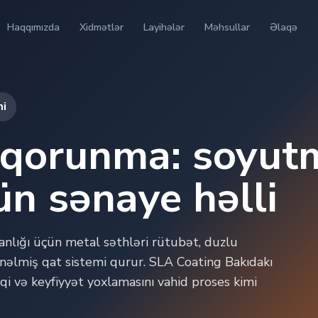
Haqqımızda
Xidmətlər
Layihələr
Məhsullar
Əlaqə
mi
 qorunma: soyut
ün sənaye həlli
lığı üçün metal səthləri rütubət, duzlu
əlmiş qat sistemi qurur. SLA Coating Bakıdakı
iqi və keyfiyyət yoxlamasını vahid proses kimi