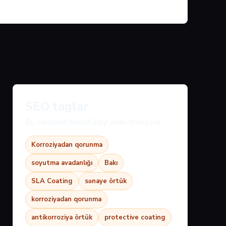
SEO taglar
Bu səhifənin hədəflədiyi əsas mövzular:
Korroziyadan qorunma
soyutma avadanlığı
Bakı
SLA Coating
sənaye örtük
korroziyadan qorunma
antikorroziya örtük
protective coating