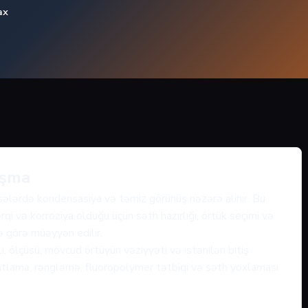
ax
aşma
sələrdə kondensasiya və təmiz görünüş nəzərə alınır. Bu
qi və korroziya olduğu üçün səth hazırlığı, örtük seçimi və
nə görə müəyyən edilir.
, ölçüsü, mövcud örtüyün vəziyyəti və istənilən bitiş
fatlama, rəngləmə, fluoropolymer tətbiqi və səth yoxlaması