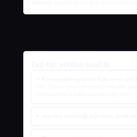
Yoxlama:
vizual keyfiyyət, örtük bütövlüyü və layi
Tez-tez verilən suallar
Korroziyadan qorunma üçün əvvəl səth ha
Bəli. Örtüyün ömrü səth hazırlığından ciddi asıl
fosfatlama və ya əlavə yoxlama seçilə bilər.
soyutma avadanlığı üçün hansı örtük sist