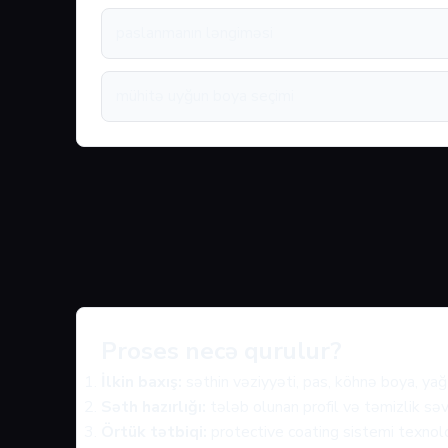
paslanmanın ləngiməsi
mühitə uyğun boya seçimi
Proses necə qurulur?
İlkin baxış:
səthin vəziyyəti, pas, köhnə boya, yağ 
Səth hazırlığı:
tələb olunan profil və təmizlik səv
Örtük tətbiqi:
protective coating sistemi texnolo