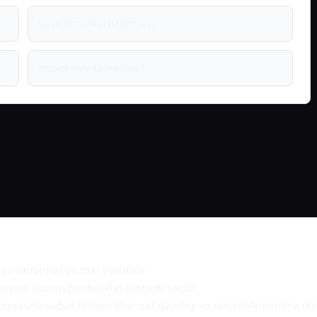
səth ömrünün uzanması
inspeksiya ilə nəzarət
və deformasiya riski yoxlanılır.
iyyəsi üçün uyğun hazırlıq metodu seçilir.
giyasına uyğun temperatur, qat qalınlığı və quruma/kürlənmə rejim