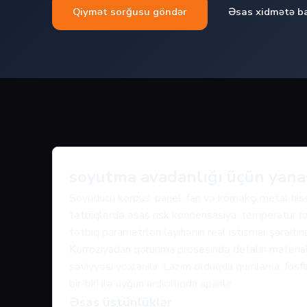
Qiymət sorğusu göndər
Əsas xidmətə b
soyutma avadanlığı üçün yan
Soyuducu korpus, panel, fan və köməkçi metal his
tətbiqlərdə əsas risk kondensasiya, temperatur fər
tətbiq parametrləri layihənin real istismar şəraiti
Korroziyadan qorunma prosesində detalın materialı
səviyyəsi yoxlanılır. Lazım olduqda qumlama, fos
bir-biri ilə uyğun ardıcıllıqda aparılır.
Əsas üstünlüklər