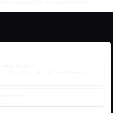
həyə görə qalınlıq göstəriciləri nəzarətdə saxlanılır.
zırlığı lazımdır?
ıdır. Səthin vəziyyətinə görə qumlama, yağsızlaşdırma,
emi seçilir?