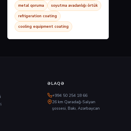
metal qoruma
soyutma avadanlığı örtük
refrigeration coating
cooling equipment coating
ƏLAQƏ
+994 50 254 18 66
i
26 km Qaradağ-Salyan
i
şossesi, Bakı, Azərbaycan