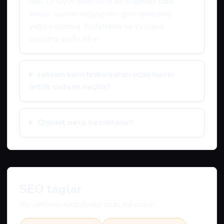
Bəli. Örtüyün ömrü səth hazırlığından ciddi
asılıdır. Səthin vəziyyətinə görə qumlama,
yağsızlaşdırma, fosfatlama və ya əlavə
yoxlama seçilə bilər.
reklam konstruksiyaları üçün hansı
örtük sistemi seçilir?
Qiymət necə hesablanır?
SEO taglar
Bu səhifənin hədəflədiyi əsas mövzular: