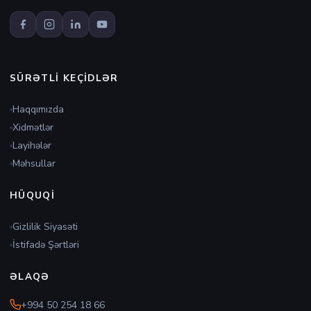
SÜRƏTLI KEÇIDLƏR
Haqqımızda
Xidmətlər
Layihələr
Məhsullar
HÜQUQI
Gizlilik Siyasəti
İstifadə Şərtləri
ƏLAQƏ
+994 50 254 18 66