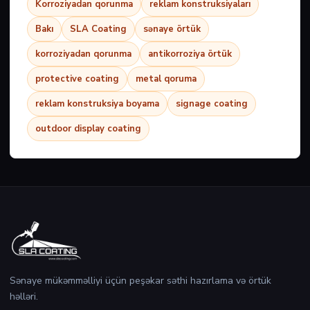
Korroziyadan qorunma
reklam konstruksiyaları
Bakı
SLA Coating
sənaye örtük
korroziyadan qorunma
antikorroziya örtük
protective coating
metal qoruma
reklam konstruksiya boyama
signage coating
outdoor display coating
Sənaye mükəmməlliyi üçün peşəkar səthi hazırlama və örtük
həlləri.