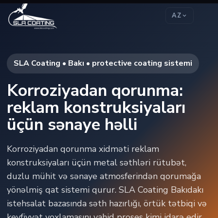
AZ
SLA Coating • Bakı • protective coating sistemi
Korroziyadan qorunma:
reklam konstruksiyaları
üçün sənaye həlli
Korroziyadan qorunma xidməti reklam
konstruksiyaları üçün metal səthləri rütubət,
duzlu mühit və sənaye atmosferindən qorumağa
yönəlmiş qat sistemi qurur. SLA Coating Bakıdakı
istehsalat bazasında səth hazırlığı, örtük tətbiqi və
keyfiyyət yoxlamasını vahid proses kimi idarə edir.