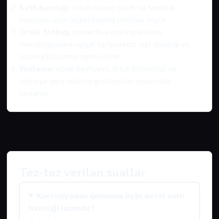
Səth hazırlığı:
tələb olunan profil və təmizlik
səviyyəsi üçün uyğun hazırlıq metodu seçilir.
Örtük tətbiqi:
protective coating sistemi
texnologiyasına uyğun temperatur, qat qalınlığı və
quruma/kürlənmə rejimi izlənir.
Yoxlama:
vizual keyfiyyət, örtük bütövlüyü və
layihəyə görə qalınlıq göstəriciləri nəzarətdə
saxlanılır.
Tez-tez verilən suallar
Korroziyadan qorunma üçün əvvəl səth
hazırlığı lazımdır?