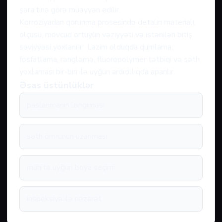
şəraitinə görə müəyyən edilir.
Korroziyadan qorunma prosesində detalın materialı,
ölçüsü, mövcud örtüyün vəziyyəti və istənilən bitiş
səviyyəsi yoxlanılır. Lazım olduqda qumlama,
fosfatlama, rəngləmə, fluoropolymer tətbiqi və səth
yoxlaması bir-biri ilə uyğun ardıcıllıqda aparılır.
Əsas üstünlüklər
paslanmanın ləngiməsi
səth ömrünün uzanması
mühitə uyğun boya seçimi
inspeksiya ilə nəzarət