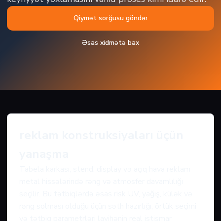
Qiymət sorğusu göndər
Əsas xidmətə bax
reklam konstruksiyaları üçün
yanaşma
Tabela karkası, stend, display və açıq hava reklam
metal hissələrində rəng və atmosfer davamlılığı
seçilir. Bu tətbiqlərdə əsas risk UV, yağış, külək və
rəng solması olduğu üçün səth hazırlığı, örtük seçimi
və tətbiq parametrləri layihənin real istismar