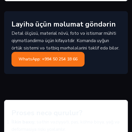
Layihə üçün məlumat göndərin
Detal ölçüsü, material növü, foto və istismar mühiti
qiymətləndirmə üçün kifayətdir. Komanda uyğun
örtük sistemi və tətbiq mərhələlərini təklif edə bilər.
WhatsApp: +994 50 254 18 66
Proses necə qurulur?
İlkin baxış:
səthin vəziyyəti, pas, köhnə boya, yağ və
deformasiya riski yoxlanılır.