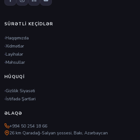
SÜRƏTLI KEÇIDLƏR
Haqqımızda
Xidmətlər
Layihələr
Məhsullar
HÜQUQI
Gizlilik Siyasəti
İstifadə Şərtləri
ƏLAQƏ
+994 50 254 18 66
26 km Qaradağ-Salyan şossesi, Bakı, Azərbaycan