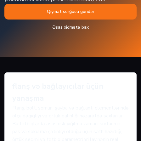
Qiymət sorğusu göndər
Əsas xidmətə bax
flanş və bağlayıcılar üçün
yanaşma
Flanş, bolt, somun, şayba və bağlantı elementlərində
ölçü dəqiqliyi və örtük qalınlığı nəzarətdə saxlanılır.
Bu tətbiqlərdə əsas risk yığılma zamanı sürtünmə,
pas və sökülmə çətinliyi olduğu üçün səth hazırlığı,
örtük seçimi və tətbiq parametrləri layihənin real