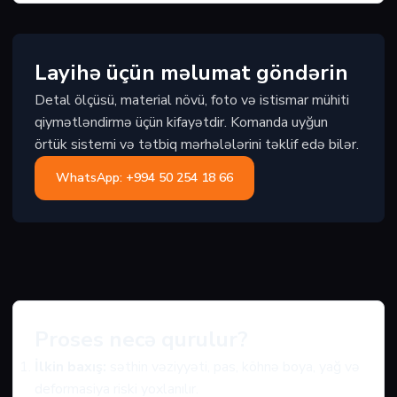
Layihə üçün məlumat göndərin
Detal ölçüsü, material növü, foto və istismar mühiti
qiymətləndirmə üçün kifayətdir. Komanda uyğun
örtük sistemi və tətbiq mərhələlərini təklif edə bilər.
WhatsApp: +994 50 254 18 66
Proses necə qurulur?
İlkin baxış:
səthin vəziyyəti, pas, köhnə boya, yağ və
deformasiya riski yoxlanılır.