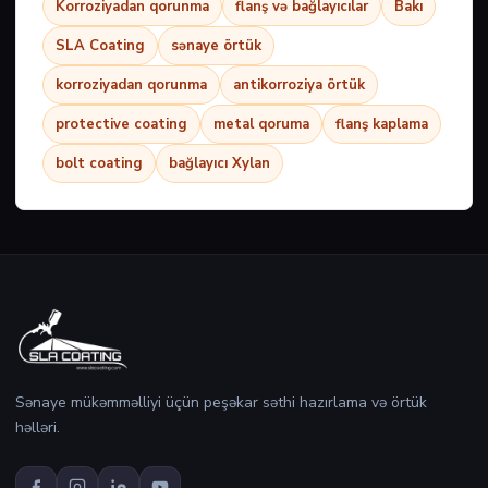
Korroziyadan qorunma
flanş və bağlayıcılar
Bakı
SLA Coating
sənaye örtük
korroziyadan qorunma
antikorroziya örtük
protective coating
metal qoruma
flanş kaplama
bolt coating
bağlayıcı Xylan
Sənaye mükəmməlliyi üçün peşəkar səthi hazırlama və örtük
həlləri.