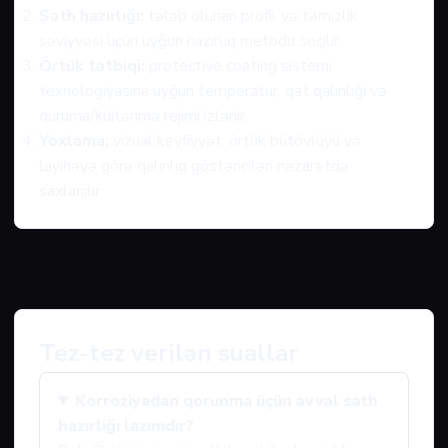
Səth hazırlığı:
tələb olunan profil və təmizlik
səviyyəsi üçün uyğun hazırlıq metodu seçilir.
Örtük tətbiqi:
protective coating sistemi
texnologiyasına uyğun temperatur, qat qalınlığı və
quruma/kürlənmə rejimi izlənir.
Yoxlama:
vizual keyfiyyət, örtük bütövlüyü və
layihəyə görə qalınlıq göstəriciləri nəzarətdə
saxlanılır.
Tez-tez verilən suallar
Korroziyadan qorunma üçün əvvəl səth
hazırlığı lazımdır?