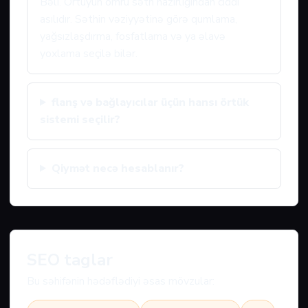
Bəli. Örtüyün ömrü səth hazırlığından ciddi
asılıdır. Səthin vəziyyətinə görə qumlama,
yağsızlaşdırma, fosfatlama və ya əlavə
yoxlama seçilə bilər.
flanş və bağlayıcılar üçün hansı örtük
sistemi seçilir?
Qiymət necə hesablanır?
SEO taglar
Bu səhifənin hədəflədiyi əsas mövzular: