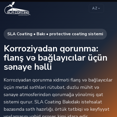
AZ
SLA Coating • Bakı • protective coating sistemi
Korroziyadan qorunma:
flanş və bağlayıcılar üçün
sənaye həlli
Korroziyadan qorunma xidməti flanş və bağlayıcılar
üçün metal səthləri rütubət, duzlu mühit və
sənaye atmosferindən qorumağa yönəlmiş qat
sistemi qurur. SLA Coating Bakıdakı istehsalat
bazasında səth hazırlığı, örtük tətbiqi və keyfiyyət
yoxlamasını vahid proses kimi idarə edir.