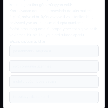
istismar şəraitinə görə müəyyən edilir.
Korroziyadan qorunma prosesində detalın materialı,
ölçüsü, mövcud örtüyün vəziyyəti və istənilən bitiş
səviyyəsi yoxlanılır. Lazım olduqda qumlama,
fosfatlama, rəngləmə, fluoropolymer tətbiqi və səth
yoxlaması bir-biri ilə uyğun ardıcıllıqda aparılır.
Əsas üstünlüklər
paslanmanın ləngiməsi
səth ömrünün uzanması
mühitə uyğun boya seçimi
inspeksiya ilə nəzarət