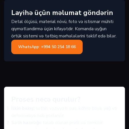
Layihə üçün məlumat göndərin
Detal ölçüsü, material növü, foto və istismar mühiti
qiymətləndirmə üçün kifayətdir. Komanda uyğun
örtük sistemi və tətbiq mərhələlərini təklif edə bilər.
WhatsApp: +994 50 254 18 66
Proses necə qurulur?
İlkin baxış:
səthin vəziyyəti, pas, köhnə boya, yağ və
deformasiya riski yoxlanılır.
Səth hazırlığı:
tələb olunan profil və təmizlik