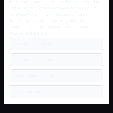
Korroziyadan qorunma prosesində detalın materialı,
ölçüsü, mövcud örtüyün vəziyyəti və istənilən bitiş
səviyyəsi yoxlanılır. Lazım olduqda qumlama,
fosfatlama, rəngləmə, fluoropolymer tətbiqi və səth
yoxlaması bir-biri ilə uyğun ardıcıllıqda aparılır.
Əsas üstünlüklər
paslanmanın ləngiməsi
səth ömrünün uzanması
mühitə uyğun boya seçimi
inspeksiya ilə nəzarət