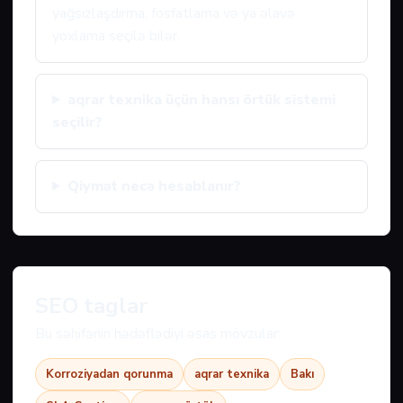
yağsızlaşdırma, fosfatlama və ya əlavə
yoxlama seçilə bilər.
aqrar texnika üçün hansı örtük sistemi
seçilir?
Qiymət necə hesablanır?
SEO taglar
Bu səhifənin hədəflədiyi əsas mövzular:
Korroziyadan qorunma
aqrar texnika
Bakı