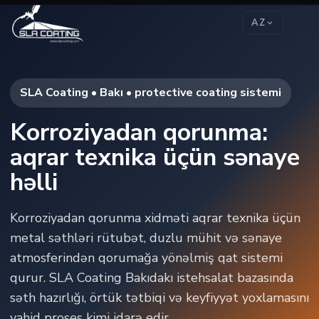
AZ
SLA Coating • Bakı • protective coating sistemi
Korroziyadan qorunma:
aqrar texnika üçün sənaye
həlli
Korroziyadan qorunma xidməti aqrar texnika üçün
metal səthləri rütubət, duzlu mühit və sənaye
atmosferindən qorumağa yönəlmiş qat sistemi
qurur. SLA Coating Bakıdakı istehsalat bazasında
səth hazırlığı, örtük tətbiqi və keyfiyyət yoxlamasını
vahid proses kimi idarə edir.