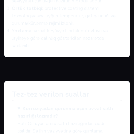
səviyyəsi üçün uyğun hazırlıq metodu seçilir.
Örtük tətbiqi:
protective coating sistemi
texnologiyasına uyğun temperatur, qat qalınlığı və
quruma/kürlənmə rejimi izlənir.
Yoxlama:
vizual keyfiyyət, örtük bütövlüyü və
layihəyə görə qalınlıq göstəriciləri nəzarətdə
saxlanılır.
Tez-tez verilən suallar
Korroziyadan qorunma üçün əvvəl səth
hazırlığı lazımdır?
Bəli. Örtüyün ömrü səth hazırlığından ciddi
asılıdır. Səthin vəziyyətinə görə qumlama,