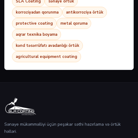
SLA Coating
sənaye örtük
korroziyadan qorunma
antikorroziya örtük
protective coating
metal qoruma
aqrar texnika boyama
kənd təsərrüfatı avadanlığı örtük
agricultural equipment coating
Sənaye mükəmməlliyi üçün peşəkar səthi hazırlama və örtük
həlləri.