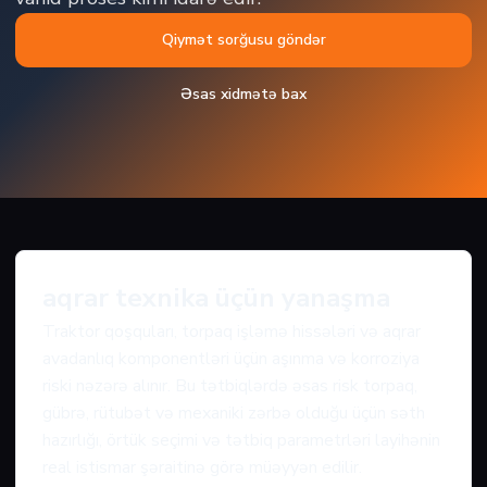
Qiymət sorğusu göndər
Əsas xidmətə bax
aqrar texnika üçün yanaşma
Traktor qoşquları, torpaq işləmə hissələri və aqrar
avadanlıq komponentləri üçün aşınma və korroziya
riski nəzərə alınır. Bu tətbiqlərdə əsas risk torpaq,
gübrə, rütubət və mexaniki zərbə olduğu üçün səth
hazırlığı, örtük seçimi və tətbiq parametrləri layihənin
real istismar şəraitinə görə müəyyən edilir.