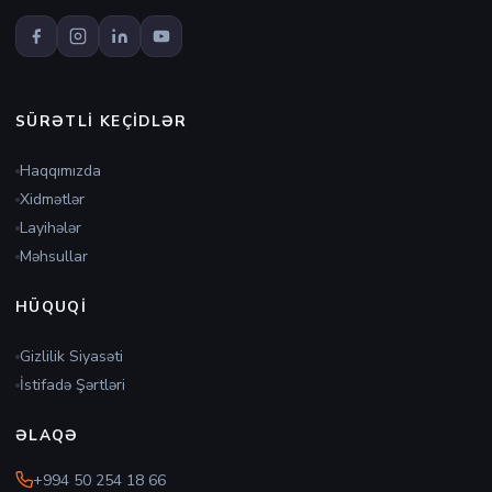
SÜRƏTLI KEÇIDLƏR
Haqqımızda
Xidmətlər
Layihələr
Məhsullar
HÜQUQI
Gizlilik Siyasəti
İstifadə Şərtləri
ƏLAQƏ
+994 50 254 18 66