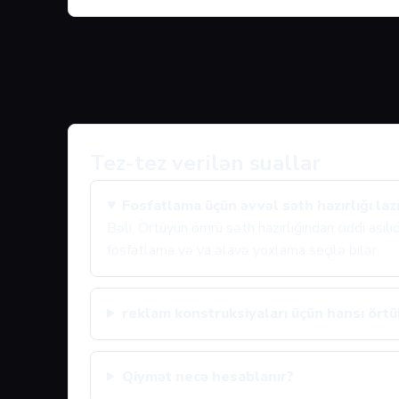
Tez-tez verilən suallar
Fosfatlama üçün əvvəl səth hazırlığı laz
Bəli. Örtüyün ömrü səth hazırlığından ciddi asıl
fosfatlama və ya əlavə yoxlama seçilə bilər.
reklam konstruksiyaları üçün hansı örtük
Qiymət necə hesablanır?