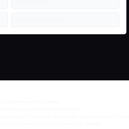
boya yapışması
seriya istehsala uyğunluq
və deformasiya riski yoxlanılır.
iyyəsi üçün uyğun hazırlıq metodu seçilir.
asına uyğun temperatur, qat qalınlığı və quruma/kürlənmə rejimi 
həyə görə qalınlıq göstəriciləri nəzarətdə saxlanılır.