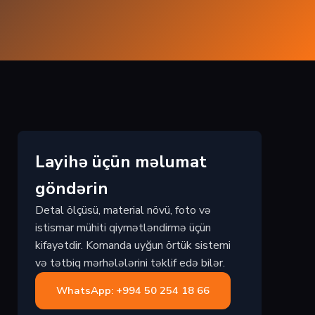
Layihə üçün məlumat
göndərin
Detal ölçüsü, material növü, foto və
istismar mühiti qiymətləndirmə üçün
kifayətdir. Komanda uyğun örtük sistemi
və tətbiq mərhələlərini təklif edə bilər.
WhatsApp: +994 50 254 18 66