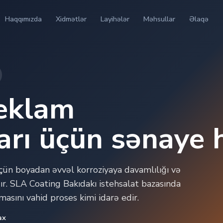
Haqqımızda
Xidmətlər
Layihələr
Məhsullar
Əlaqə
reklam
arı üçün sənaye h
çün boyadan əvvəl korroziyaya davamlılığı və
ır. SLA Coating Bakıdakı istehsalat bazasında
masını vahid proses kimi idarə edir.
ax