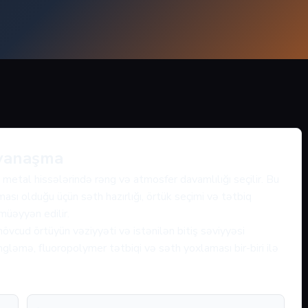
 yanaşma
 metal hissələrində rəng və atmosfer davamlılığı seçilir. Bu
ası olduğu üçün səth hazırlığı, örtük seçimi və tətbiq
 müəyyən edilir.
övcud örtüyün vəziyyəti və istənilən bitiş səviyyəsi
gləmə, fluoropolymer tətbiqi və səth yoxlaması bir-biri ilə