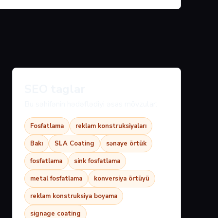
SEO taglar
Bu səhifənin hədəflədiyi əsas mövzular:
Fosfatlama
reklam konstruksiyaları
Bakı
SLA Coating
sənaye örtük
fosfatlama
sink fosfatlama
metal fosfatlama
konversiya örtüyü
reklam konstruksiya boyama
signage coating