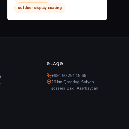
outdoor display coating
ƏLAQƏ
+994 50 254 18 66
i
26 km Qaradağ-Salyan
i
şossesi, Bakı, Azərbaycan