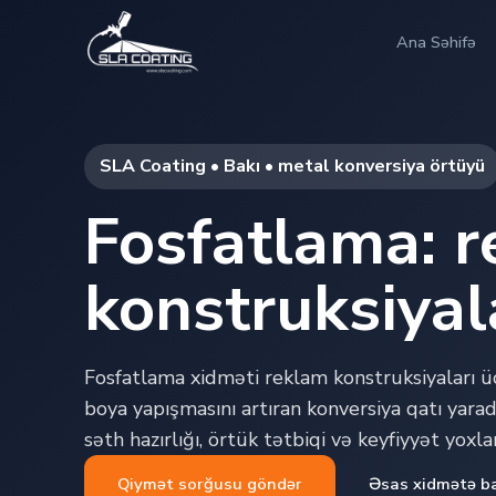
Ana Səhifə
SLA Coating • Bakı • metal konversiya örtüyü
Fosfatlama: 
konstruksiyal
Fosfatlama xidməti reklam konstruksiyaları ü
boya yapışmasını artıran konversiya qatı yarad
səth hazırlığı, örtük tətbiqi və keyfiyyət yoxla
Qiymət sorğusu göndər
Əsas xidmətə b