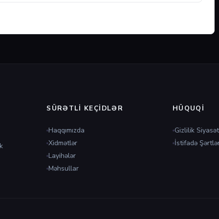
SÜRƏTLI KEÇIDLƏR
HÜQUQI
Haqqımızda
Gizlilik Siyasət
Xidmətlər
İstifadə Şərtlər
k
Layihələr
Məhsullar