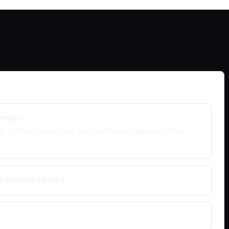
ımdır?
ıdır. Səthin vəziyyətinə görə qumlama, yağsızlaşdırma,
 sistemi seçilir?