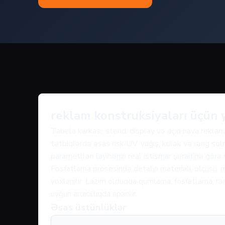
reklam konstruksiyaları üçün
Tabela karkası, stend, display və açıq hava reklam
tətbiqlərdə əsas risk UV, yağış, külək və rəng solm
parametrləri layihənin real istismar şəraitinə görə
Fosfatlama prosesində detalın materialı, ölçüsü, m
yoxlanılır. Lazım olduqda qumlama, fosfatlama, rən
uyğun ardıcıllıqda aparılır.
Əsas üstünlüklər