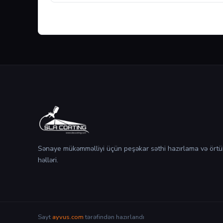
Sənaye mükəmməlliyi üçün peşəkar səthi hazırlama və örtü
həlləri.
Sayt
ayvus.com
tərəfindən hazırlandı