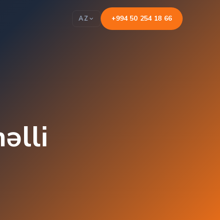
+994 50 254 18 66
AZ
əlli