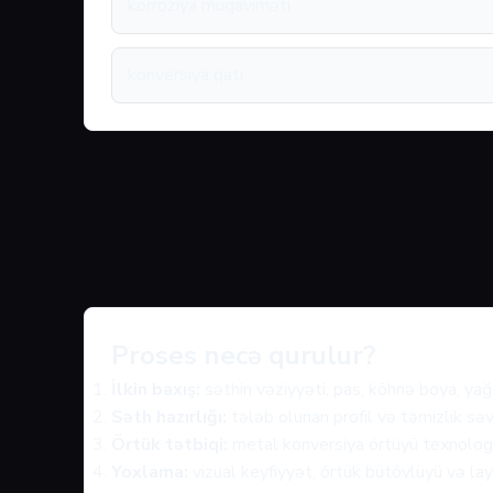
korroziya müqaviməti
konversiya qatı
Proses necə qurulur?
İlkin baxış:
səthin vəziyyəti, pas, köhnə boya, yağ 
Səth hazırlığı:
tələb olunan profil və təmizlik səv
Örtük tətbiqi:
metal konversiya örtüyü texnologiy
Yoxlama:
vizual keyfiyyət, örtük bütövlüyü və layi