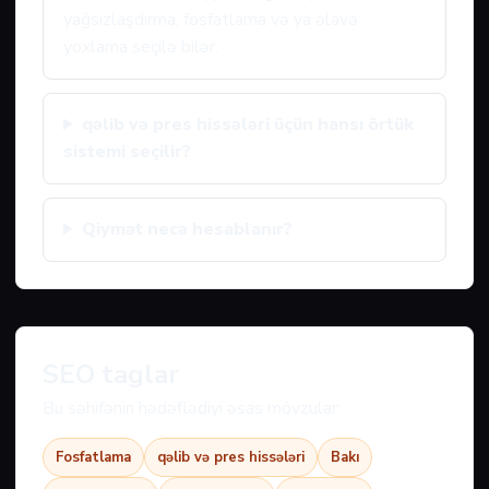
yağsızlaşdırma, fosfatlama və ya əlavə
yoxlama seçilə bilər.
qəlib və pres hissələri üçün hansı örtük
sistemi seçilir?
Qiymət necə hesablanır?
SEO taglar
Bu səhifənin hədəflədiyi əsas mövzular:
Fosfatlama
qəlib və pres hissələri
Bakı