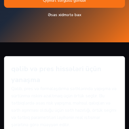
Qiymət sorğusu göndər
Əsas xidmətə bax
qəlib və pres hissələri üçün
yanaşma
Qəlib, pres və formalaşdırma səthlərində yapışma və
sürtünmə riskini azaltmaq üçün örtük seçilir. Bu
tətbiqlərdə əsas risk yapışma, məhsul qalıqları və
səth aşınması olduğu üçün səth hazırlığı, örtük seçimi
və tətbiq parametrləri layihənin real istismar
şəraitinə görə müəyyən edilir.