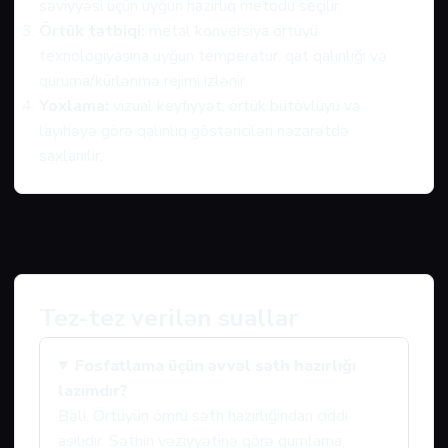
səviyyəsi üçün uyğun hazırlıq metodu seçilir.
Örtük tətbiqi:
metal konversiya örtüyü
texnologiyasına uyğun temperatur, qat qalınlığı və
quruma/kürlənmə rejimi izlənir.
Yoxlama:
vizual keyfiyyət, örtük bütövlüyü və
layihəyə görə qalınlıq göstəriciləri nəzarətdə
saxlanılır.
Tez-tez verilən suallar
Fosfatlama üçün əvvəl səth hazırlığı
lazımdır?
Bəli. Örtüyün ömrü səth hazırlığından ciddi
asılıdır. Səthin vəziyyətinə görə qumlama,