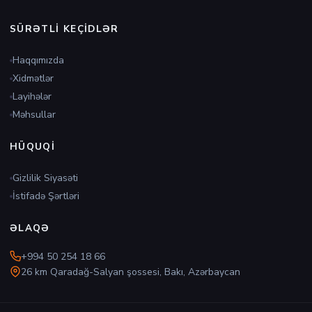
SÜRƏTLI KEÇIDLƏR
Haqqımızda
Xidmətlər
Layihələr
Məhsullar
HÜQUQI
Gizlilik Siyasəti
İstifadə Şərtləri
ƏLAQƏ
+994 50 254 18 66
26 km Qaradağ-Salyan şossesi, Bakı, Azərbaycan