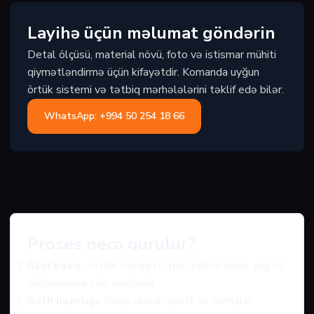
Layihə üçün məlumat göndərin
Detal ölçüsü, material növü, foto və istismar mühiti
qiymətləndirmə üçün kifayətdir. Komanda uyğun
örtük sistemi və tətbiq mərhələlərini təklif edə bilər.
WhatsApp: +994 50 254 18 66
Proses necə qurulur?
İlkin baxış:
səthin vəziyyəti, pas, köhnə boya, yağ və
deformasiya riski yoxlanılır.
Səth hazırlığı:
tələb olunan profil və təmizlik