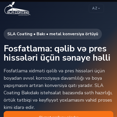
AZ
SLA Coating • Bakı • metal konversiya örtüyü
Fosfatlama: qəlib və pres
hissələri üçün sənaye həlli
Fosfatlama xidməti qəlib və pres hissələri üçün
boyadan əvvəl korroziyaya davamlılığı və boya
yapışmasını artıran konversiya qatı yaradır. SLA
Coating Bakıdakı istehsalat bazasında səth hazırlığı,
örtük tətbiqi və keyfiyyət yoxlamasını vahid proses
kimi idarə edir.