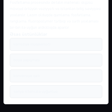
Fosfatlama prosesində detalın materialı, ölçüsü,
mövcud örtüyün vəziyyəti və istənilən bitiş səviyyəsi
yoxlanılır. Lazım olduqda qumlama, fosfatlama,
rəngləmə, fluoropolymer tətbiqi və səth yoxlaması
bir-biri ilə uyğun ardıcıllıqda aparılır.
Əsas üstünlüklər
korroziya müqaviməti
boya yapışması
konversiya qatı
seriya istehsala uyğunluq