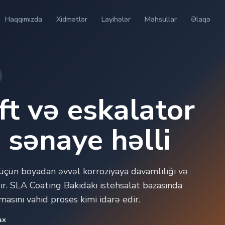
Haqqımızda
Xidmətlər
Layihələr
Məhsullar
Əlaqə
ft və eskalator
 sənaye həlli
i üçün boyadan əvvəl korroziyaya davamlılığı və
ır. SLA Coating Bakıdakı istehsalat bazasında
masını vahid proses kimi idarə edir.
ax