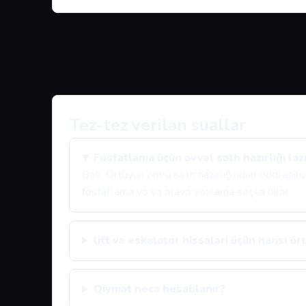
Tez-tez verilən suallar
Fosfatlama üçün əvvəl səth hazırlığı laz
Bəli. Örtüyün ömrü səth hazırlığından ciddi asıl
fosfatlama və ya əlavə yoxlama seçilə bilər.
lift və eskalator hissələri üçün hansı ört
Qiymət necə hesablanır?