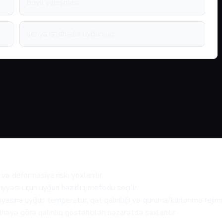
boya yapışması
seriya istehsala uyğunluq
və deformasiya riski yoxlanılır.
iyyəsi üçün uyğun hazırlıq metodu seçilir.
asına uyğun temperatur, qat qalınlığı və quruma/kürlənmə rejimi 
həyə görə qalınlıq göstəriciləri nəzarətdə saxlanılır.