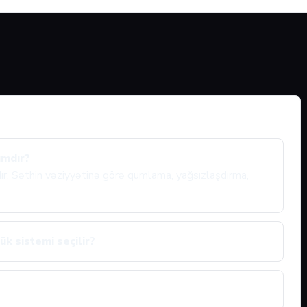
ımdır?
ıdır. Səthin vəziyyətinə görə qumlama, yağsızlaşdırma,
ük sistemi seçilir?