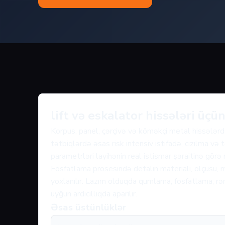
lift və eskalator hissələri üç
Korpus, panel, çərçivə və köməkçi metal hissələrd
tətbiqlərdə əsas risk intensiv istifadə, cızılma və
parametrləri layihənin real istismar şəraitinə görə
Fosfatlama prosesində detalın materialı, ölçüsü, m
yoxlanılır. Lazım olduqda qumlama, fosfatlama, rən
uyğun ardıcıllıqda aparılır.
Əsas üstünlüklər