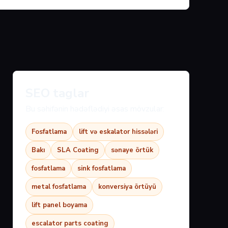
SEO taglar
Bu səhifənin hədəflədiyi əsas mövzular:
Fosfatlama
lift və eskalator hissələri
Bakı
SLA Coating
sənaye örtük
fosfatlama
sink fosfatlama
metal fosfatlama
konversiya örtüyü
lift panel boyama
escalator parts coating