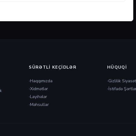
SÜRƏTLI KEÇIDLƏR
HÜQUQI
Haqqımızda
Gizlilik Siyasət
Xidmətlər
İstifadə Şərtlər
k
Layihələr
Məhsullar