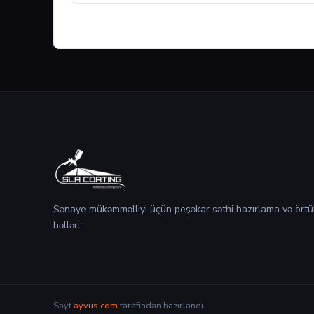
Sənaye mükəmməlliyi üçün peşəkar səthi hazırlama və örtü
həlləri.
Sayt
ayvus.com
tərəfindən hazırlandı