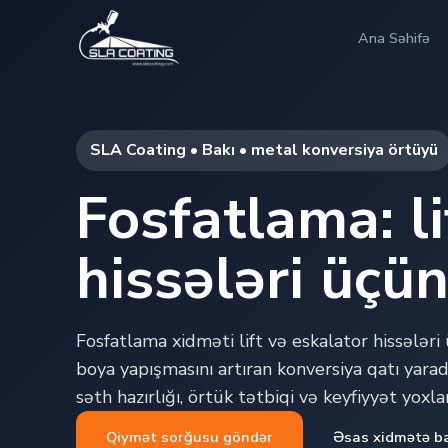
Ana Səhifə
SLA Coating • Bakı • metal konversiya örtüyü
Fosfatlama: li
hissələri üçün
Fosfatlama xidməti lift və eskalator hissələr
boya yapışmasını artıran konversiya qatı yarad
səth hazırlığı, örtük tətbiqi və keyfiyyət yoxla
Qiymət sorğusu göndər
Əsas xidmətə b