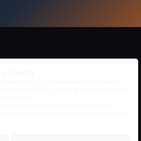
ün yanaşma
ə dekorativ bitiş və aşınma müqaviməti tələb olunur. Bu
 təmizləmə olduğu üçün səth hazırlığı, örtük seçimi və tətbiq
 müəyyən edilir.
övcud örtüyün vəziyyəti və istənilən bitiş səviyyəsi
gləmə, fluoropolymer tətbiqi və səth yoxlaması bir-biri ilə