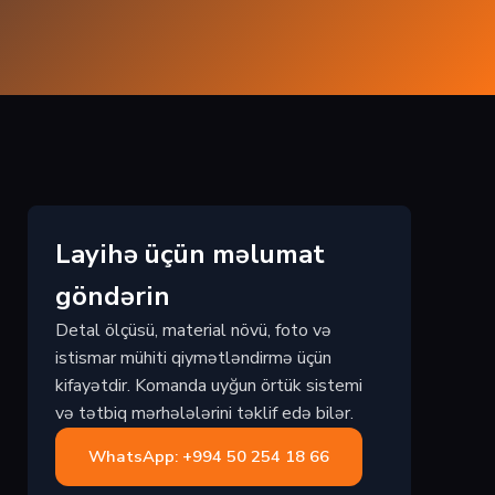
Layihə üçün məlumat
göndərin
Detal ölçüsü, material növü, foto və
istismar mühiti qiymətləndirmə üçün
kifayətdir. Komanda uyğun örtük sistemi
və tətbiq mərhələlərini təklif edə bilər.
WhatsApp: +994 50 254 18 66