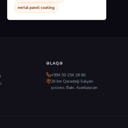
metal panel coating
ƏLAQƏ
+994 50 254 18 66
i
26 km Qaradağ-Salyan
i
şossesi, Bakı, Azərbaycan