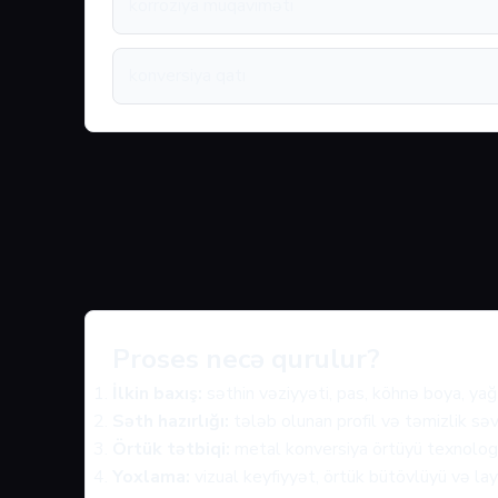
korroziya müqaviməti
konversiya qatı
Proses necə qurulur?
İlkin baxış:
səthin vəziyyəti, pas, köhnə boya, yağ 
Səth hazırlığı:
tələb olunan profil və təmizlik səv
Örtük tətbiqi:
metal konversiya örtüyü texnologiy
Yoxlama:
vizual keyfiyyət, örtük bütövlüyü və layi