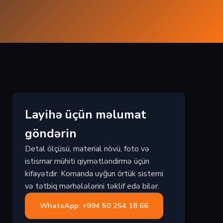
Layihə üçün məlumat
göndərin
Detal ölçüsü, material növü, foto və
istismar mühiti qiymətləndirmə üçün
kifayətdir. Komanda uyğun örtük sistemi
və tətbiq mərhələlərini təklif edə bilər.
WhatsApp: +994 50 254 18 66