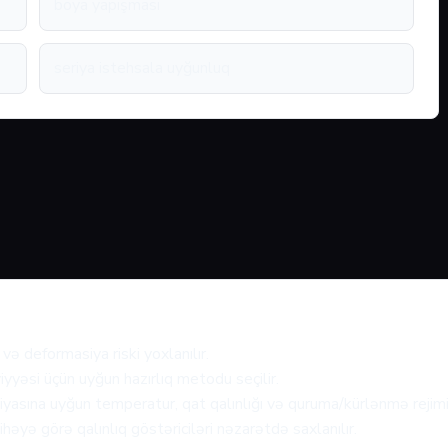
boya yapışması
seriya istehsala uyğunluq
və deformasiya riski yoxlanılır.
iyyəsi üçün uyğun hazırlıq metodu seçilir.
asına uyğun temperatur, qat qalınlığı və quruma/kürlənmə rejimi 
həyə görə qalınlıq göstəriciləri nəzarətdə saxlanılır.