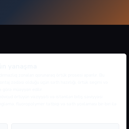
çün yanaşma
ırmazlıq zonaları qorunaraq örtük prosesi aparılır. Bu
ontaj zədəsi olduğu üçün səth hazırlığı, örtük seçimi və
nə görə müəyyən edilir.
övcud örtüyün vəziyyəti və istənilən bitiş səviyyəsi
gləmə, fluoropolymer tətbiqi və səth yoxlaması bir-biri ilə