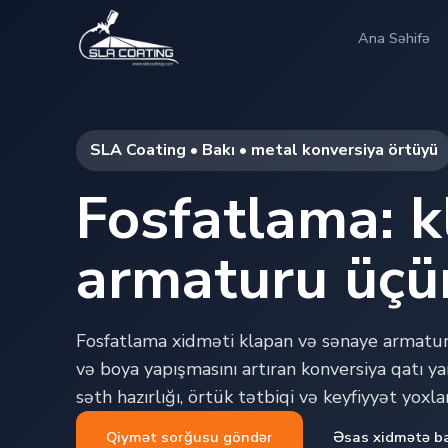
Ana Səhifə
SLA Coating • Bakı • metal konversiya örtüyü
Fosfatlama: k
armaturu üçün
Fosfatlama xidməti klapan və sənaye armatur
və boya yapışmasını artıran konversiya qatı ya
səth hazırlığı, örtük tətbiqi və keyfiyyət yoxla
Qiymət sorğusu göndər
Əsas xidmətə b