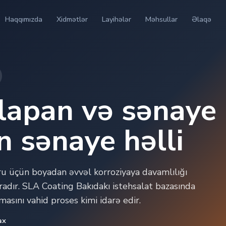
Haqqımızda
Xidmətlər
Layihələr
Məhsullar
Əlaqə
lapan və sənaye
 sənaye həlli
u üçün boyadan əvvəl korroziyaya davamlılığı
radır. SLA Coating Bakıdakı istehsalat bazasında
masını vahid proses kimi idarə edir.
ax