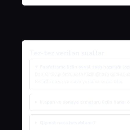
Tez-tez verilən suallar
Fosfatlama üçün əvvəl səth hazırlığı laz
Bəli. Örtüyün ömrü səth hazırlığından ciddi asıl
fosfatlama və ya əlavə yoxlama seçilə bilər.
klapan və sənaye armaturu üçün hansı ör
Qiymət necə hesablanır?