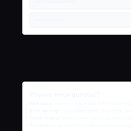
korroziya müqaviməti
konversiya qatı
Proses necə qurulur?
İlkin baxış:
səthin vəziyyəti, pas, köhnə boya, yağ 
Səth hazırlığı:
tələb olunan profil və təmizlik səv
Örtük tətbiqi:
metal konversiya örtüyü texnologiy
Yoxlama:
vizual keyfiyyət, örtük bütövlüyü və layi