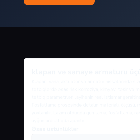
klapan və sənaye armaturu ü
Klapan, vana, aktuator və armatur hissələrində sızd
tətbiqlərdə əsas risk korroziya, kimyəvi təsir və m
tətbiq parametrləri layihənin real istismar şəraiti
Fosfatlama prosesində detalın materialı, ölçüsü, m
yoxlanılır. Lazım olduqda qumlama, fosfatlama, rən
uyğun ardıcıllıqda aparılır.
Əsas üstünlüklər