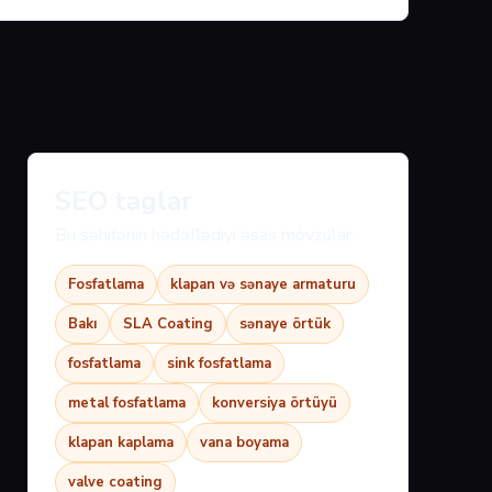
SEO taglar
Bu səhifənin hədəflədiyi əsas mövzular:
Fosfatlama
klapan və sənaye armaturu
Bakı
SLA Coating
sənaye örtük
fosfatlama
sink fosfatlama
metal fosfatlama
konversiya örtüyü
klapan kaplama
vana boyama
valve coating