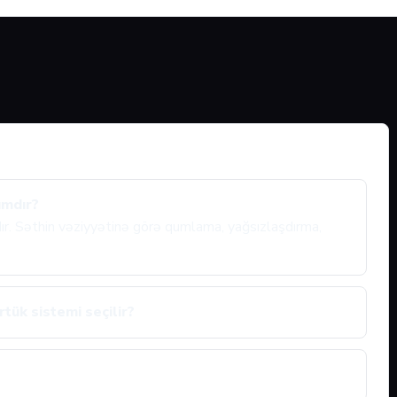
ımdır?
ıdır. Səthin vəziyyətinə görə qumlama, yağsızlaşdırma,
tük sistemi seçilir?