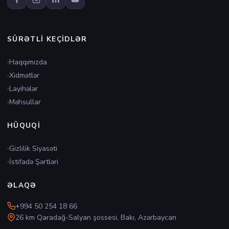
SÜRƏTLI KEÇIDLƏR
Haqqımızda
Xidmətlər
Layihələr
Məhsullar
HÜQUQI
Gizlilik Siyasəti
İstifadə Şərtləri
ƏLAQƏ
+994 50 254 18 66
26 km Qaradağ-Salyan şossesi, Bakı, Azərbaycan