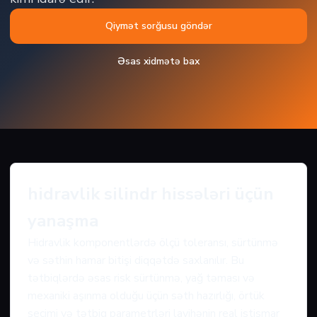
Qiymət sorğusu göndər
Əsas xidmətə bax
hidravlik silindr hissələri üçün
yanaşma
Hidravlik komponentlərdə ölçü toleransı, sürtünmə
və səthin hamar bitişi diqqətdə saxlanılır. Bu
tətbiqlərdə əsas risk sürtünmə, yağ təması və
mexaniki aşınma olduğu üçün səth hazırlığı, örtük
seçimi və tətbiq parametrləri layihənin real istismar