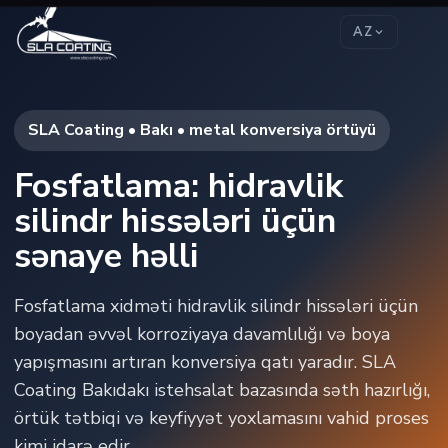
AZ
SLA Coating • Bakı • metal konversiya örtüyü
Fosfatlama: hidravlik
silindr hissələri üçün
sənaye həlli
Fosfatlama xidməti hidravlik silindr hissələri üçün
boyadan əvvəl korroziyaya davamlılığı və boya
yapışmasını artıran konversiya qatı yaradır. SLA
Coating Bakıdakı istehsalat bazasında səth hazırlığı,
örtük tətbiqi və keyfiyyət yoxlamasını vahid proses
kimi idarə edir.