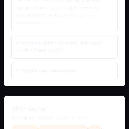
Bəli. Örtüyün ömrü səth hazırlığından ciddi
asılıdır. Səthin vəziyyətinə görə qumlama,
yağsızlaşdırma, fosfatlama və ya əlavə
yoxlama seçilə bilər.
hidravlik silindr hissələri üçün hansı
örtük sistemi seçilir?
Qiymət necə hesablanır?
SEO taglar
Bu səhifənin hədəflədiyi əsas mövzular: