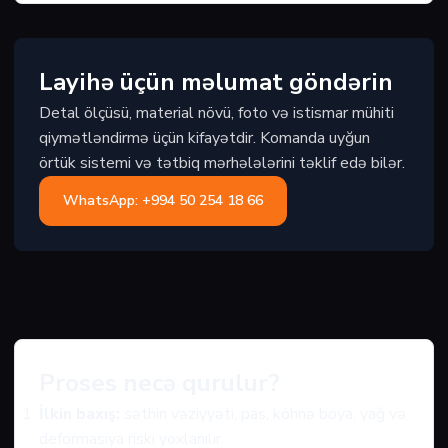
Layihə üçün məlumat göndərin
Detal ölçüsü, material növü, foto və istismar mühiti
qiymətləndirmə üçün kifayətdir. Komanda uyğun
örtük sistemi və tətbiq mərhələlərini təklif edə bilər.
WhatsApp: +994 50 254 18 66
Proses necə qurulur?
İlkin baxış:
səthin vəziyyəti, pas, köhnə boya, yağ və
deformasiya riski yoxlanılır.