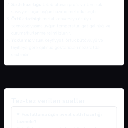
Səth hazırlığı:
tələb olunan profil və təmizlik
səviyyəsi üçün uyğun hazırlıq metodu seçilir.
Örtük tətbiqi:
metal konversiya örtüyü
texnologiyasına uyğun temperatur, qat qalınlığı və
quruma/kürlənmə rejimi izlənir.
Yoxlama:
vizual keyfiyyət, örtük bütövlüyü və
layihəyə görə qalınlıq göstəriciləri nəzarətdə
saxlanılır.
Tez-tez verilən suallar
Fosfatlama üçün əvvəl səth hazırlığı
lazımdır?