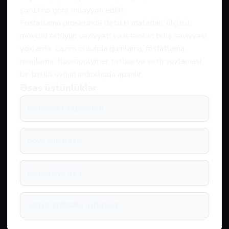
şəraitinə görə müəyyən edilir.
Fosfatlama prosesində detalın materialı, ölçüsü,
mövcud örtüyün vəziyyəti və istənilən bitiş səviyyəsi
yoxlanılır. Lazım olduqda qumlama, fosfatlama,
rəngləmə, fluoropolymer tətbiqi və səth yoxlaması
bir-biri ilə uyğun ardıcıllıqda aparılır.
Əsas üstünlüklər
korroziya müqaviməti
boya yapışması
konversiya qatı
seriya istehsala uyğunluq