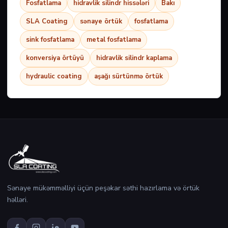
Fosfatlama
hidravlik silindr hissələri
Bakı
SLA Coating
sənaye örtük
fosfatlama
sink fosfatlama
metal fosfatlama
konversiya örtüyü
hidravlik silindr kaplama
hydraulic coating
aşağı sürtünmə örtük
Sənaye mükəmməlliyi üçün peşəkar səthi hazırlama və örtük
həlləri.