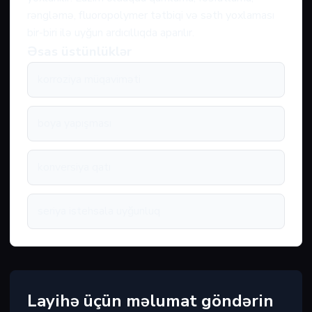
rəngləmə, fluoropolymer tətbiqi və səth yoxlaması
bir-biri ilə uyğun ardıcıllıqda aparılır.
Əsas üstünlüklər
korroziya müqaviməti
boya yapışması
konversiya qatı
seriya istehsala uyğunluq
Layihə üçün məlumat göndərin