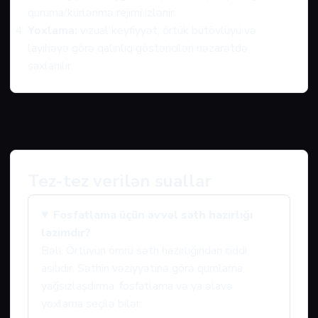
quruma/kürlənmə rejimi izlənir.
Yoxlama:
vizual keyfiyyət, örtük bütövlüyü və
layihəyə görə qalınlıq göstəriciləri nəzarətdə
saxlanılır.
Tez-tez verilən suallar
Fosfatlama üçün əvvəl səth hazırlığı
lazımdır?
Bəli. Örtüyün ömrü səth hazırlığından ciddi
asılıdır. Səthin vəziyyətinə görə qumlama,
yağsızlaşdırma, fosfatlama və ya əlavə
yoxlama seçilə bilər.