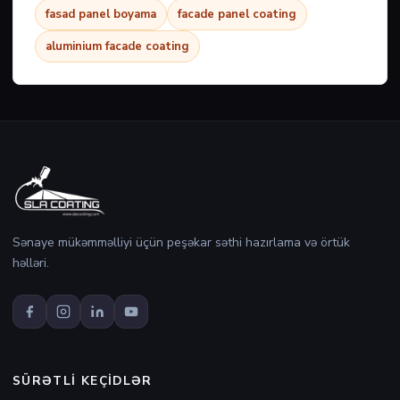
fasad panel boyama
facade panel coating
aluminium facade coating
Sənaye mükəmməlliyi üçün peşəkar səthi hazırlama və örtük
həlləri.
SÜRƏTLI KEÇIDLƏR