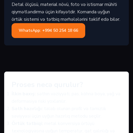
Detal ölçüsü, material növü, foto və istismar mühiti
qiymətləndirmə üçün kifayətdir. Komanda uyğun
örtük sistemi və tətbiq mərhələlərini təklif edə bilər.
WhatsApp: +994 50 254 18 66
Proses necə qurulur?
İlkin baxış:
səthin vəziyyəti, pas, köhnə boya, yağ və
deformasiya riski yoxlanılır.
Səth hazırlığı:
tələb olunan profil və təmizlik
səviyyəsi üçün uyğun hazırlıq metodu seçilir.
Örtük tətbiqi:
metal konversiya örtüyü
texnologiyasına uyğun temperatur, qat qalınlığı və