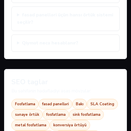
fasad panelləri üçün hansı örtük sistemi
seçilir?
Qiymət necə hesablanır?
SEO taglar
Bu səhifənin hədəflədiyi əsas mövzular:
Fosfatlama
fasad panelləri
Bakı
SLA Coating
sənaye örtük
fosfatlama
sink fosfatlama
metal fosfatlama
konversiya örtüyü