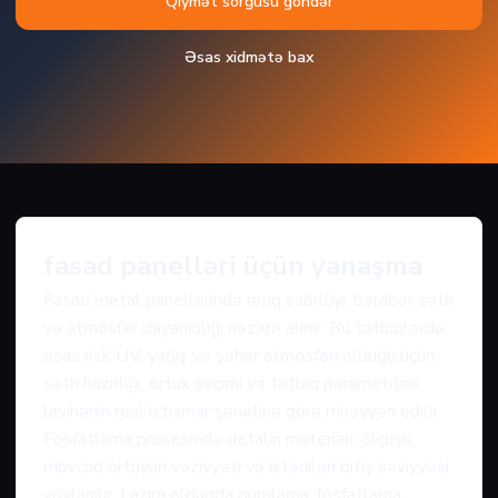
Qiymət sorğusu göndər
Əsas xidmətə bax
fasad panelləri üçün yanaşma
Fasad metal panellərində rəng sabitliyi, bərabər səth
və atmosfer dayanıqlığı nəzərə alınır. Bu tətbiqlərdə
əsas risk UV, yağış və şəhər atmosferi olduğu üçün
səth hazırlığı, örtük seçimi və tətbiq parametrləri
layihənin real istismar şəraitinə görə müəyyən edilir.
Fosfatlama prosesində detalın materialı, ölçüsü,
mövcud örtüyün vəziyyəti və istənilən bitiş səviyyəsi
yoxlanılır. Lazım olduqda qumlama, fosfatlama,