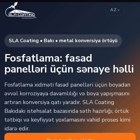
AZ
SLA Coating • Bakı • metal konversiya örtüyü
Fosfatlama: fasad
panelləri üçün sənaye həlli
Fosfatlama xidməti fasad panelləri üçün boyadan
əvvəl korroziyaya davamlılığı və boya yapışmasını
artıran konversiya qatı yaradır. SLA Coating
Bakıdakı istehsalat bazasında səth hazırlığı, örtük
tətbiqi və keyfiyyət yoxlamasını vahid proses kimi
idarə edir.