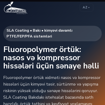
AZ
SLA Coating • Bakı • kimyəvi davamlı
PTFE/FEP/PFA sistemləri
Fluoropolymer örtük:
nasos və kompressor
hissələri üçün sənaye həlli
Fluoropolymer örtük xidməti nasos və kompressor
hissələri üçün kimyəvi təsir, sürtünmə və yapışma
riskinin yüksək olduğu sənaye hissələrini qoruyur.
SLA Coating Bakıdakı istehsalat bazasında səth
hazırlığı, örtük tətbiqi və keyfiyyət yoxlamasını