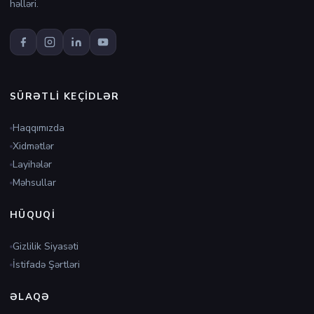
həlləri.
SÜRƏTLI KEÇIDLƏR
Haqqımızda
Xidmətlər
Layihələr
Məhsullar
HÜQUQI
Gizlilik Siyasəti
İstifadə Şərtləri
ƏLAQƏ