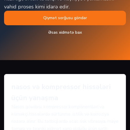
vahid proses kimi idarə edir.
Qiymət sorğusu göndər
Əsas xidmətə bax
nasos və kompressor hissələri
üçün yanaşma
Nasos gövdəsi, kompressor komponentləri və
köməkçi hissələrdə sürtünmə, istilik və korroziya
nəzərə alınır. Bu tətbiqlərdə əsas risk vibrasiya, maye
təması və texniki xidmət xərci olduğu üçün səth