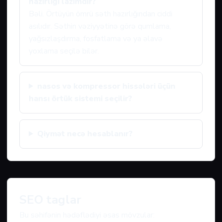
hazırlığı lazımdır?
Bəli. Örtüyün ömrü səth hazırlığından ciddi
asılıdır. Səthin vəziyyətinə görə qumlama,
yağsızlaşdırma, fosfatlama və ya əlavə
yoxlama seçilə bilər.
nasos və kompressor hissələri üçün
hansı örtük sistemi seçilir?
Qiymət necə hesablanır?
SEO taglar
Bu səhifənin hədəflədiyi əsas mövzular: