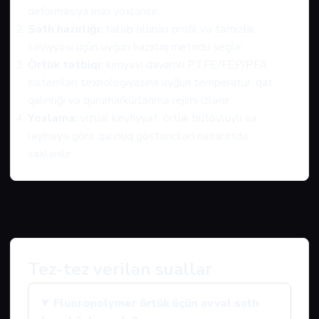
deformasiya riski yoxlanılır.
Səth hazırlığı:
tələb olunan profil və təmizlik
səviyyəsi üçün uyğun hazırlıq metodu seçilir.
Örtük tətbiqi:
kimyəvi davamlı PTFE/FEP/PFA
sistemləri texnologiyasına uyğun temperatur, qat
qalınlığı və quruma/kürlənmə rejimi izlənir.
Yoxlama:
vizual keyfiyyət, örtük bütövlüyü və
layihəyə görə qalınlıq göstəriciləri nəzarətdə
saxlanılır.
Tez-tez verilən suallar
Fluoropolymer örtük üçün əvvəl səth