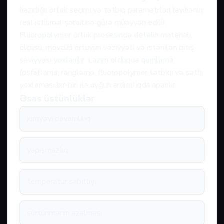
hazırlığı, örtük seçimi və tətbiq parametrləri layihənin
real istismar şəraitinə görə müəyyən edilir.
Fluoropolymer örtük prosesində detalın materialı,
ölçüsü, mövcud örtüyün vəziyyəti və istənilən bitiş
səviyyəsi yoxlanılır. Lazım olduqda qumlama,
fosfatlama, rəngləmə, fluoropolymer tətbiqi və səth
yoxlaması bir-biri ilə uyğun ardıcıllıqda aparılır.
Əsas üstünlüklər
kimyəvi davamlılıq
yapışmazlıq
temperatur sabitliyi
sürtünmənin azalması