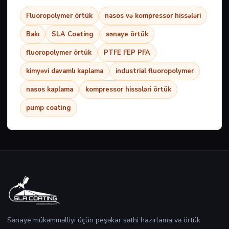
Fluoropolymer örtük
nasos və kompressor hissələri
Bakı
SLA Coating
sənaye örtük
fluoropolymer örtük
PTFE FEP PFA
kimyəvi davamlı kaplama
industrial fluoropolymer
nasos kaplama
kompressor hissələri örtük
pump coating
Sənaye mükəmməlliyi üçün peşəkar səthi hazırlama və örtük