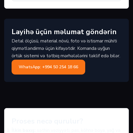
Layihə üçün məlumat göndərin
Detal ölçüsü, material növü, foto və istismar mühiti
qiymətləndirmə üçün kifayətdir. Komanda uyğun
örtük sistemi və tətbiq mərhələlərini təklif edə bilər.
WhatsApp: +994 50 254 18 66
Proses necə qurulur?
İlkin baxış:
səthin vəziyyəti, pas, köhnə boya, yağ və