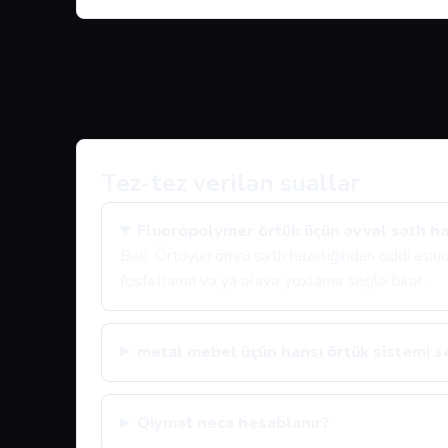
Tez-tez verilən suallar
Fluoropolymer örtük üçün əvvəl səth haz
Bəli. Örtüyün ömrü səth hazırlığından ciddi asıl
fosfatlama və ya əlavə yoxlama seçilə bilər.
metal mebel üçün hansı örtük sistemi se
Qiymət necə hesablanır?