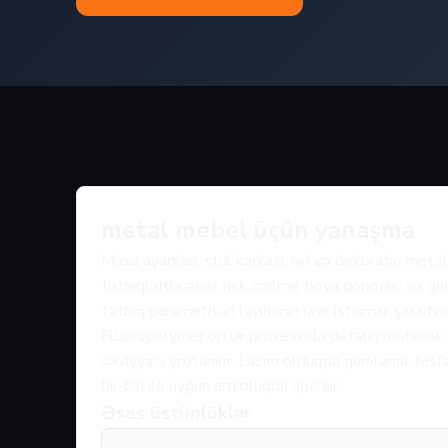
metal mebel üçün yanaşma
Masa ayaqları, stul karkası, rəf və dekorativ metal
tətbiqlərdə əsas risk cızılma, boya qopması və günd
tətbiq parametrləri layihənin real istismar şəraiti
Fluoropolymer örtük prosesində detalın materialı, 
səviyyəsi yoxlanılır. Lazım olduqda qumlama, fos
bir-biri ilə uyğun ardıcıllıqda aparılır.
Əsas üstünlüklər