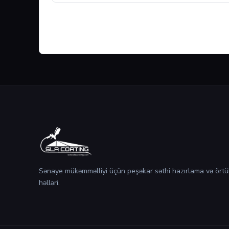
Sənaye mükəmməlliyi üçün peşəkar səthi hazırlama və örtü
həlləri.