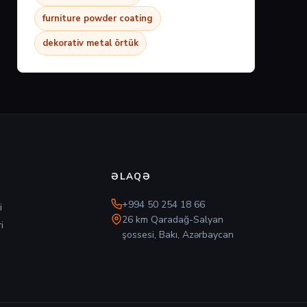
furniture powder coating
dekorativ metal örtük
ƏLAQƏ
+994 50 254 18 66
i
26 km Qaradağ-Salyan
i
şossesi, Bakı, Azərbaycan