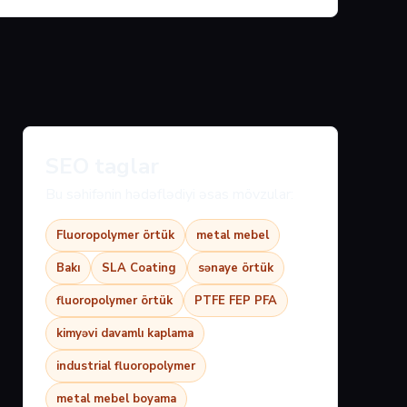
SEO taglar
Bu səhifənin hədəflədiyi əsas mövzular:
Fluoropolymer örtük
metal mebel
Bakı
SLA Coating
sənaye örtük
fluoropolymer örtük
PTFE FEP PFA
kimyəvi davamlı kaplama
industrial fluoropolymer
metal mebel boyama