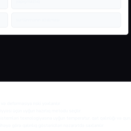
yapışmazlıq
sürtünmənin azalması
və deformasiya riski yoxlanılır.
iyyəsi üçün uyğun hazırlıq metodu seçilir.
emləri texnologiyasına uyğun temperatur, qat qalınlığı və qurum
həyə görə qalınlıq göstəriciləri nəzarətdə saxlanılır.