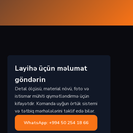
Layihə üçün məlumat
göndərin
Detal ölçüsü, material növü, foto və
istismar mühiti qiymətləndirmə üçün
kifayətdir. Komanda uyğun örtük sistemi
və tətbiq mərhələlərini təklif edə bilər.
WhatsApp: +994 50 254 18 66