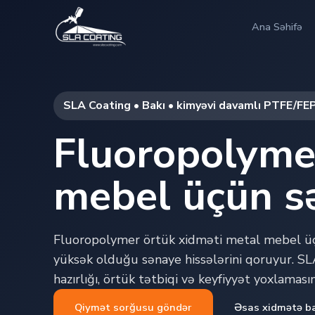
Ana Səhifə
SLA Coating • Bakı • kimyəvi davamlı PTFE/FE
Fluoropolyme
mebel üçün sə
Fluoropolymer örtük xidməti metal mebel üçü
yüksək olduğu sənaye hissələrini qoruyur. SL
hazırlığı, örtük tətbiqi və keyfiyyət yoxlamasın
Qiymət sorğusu göndər
Əsas xidmətə b