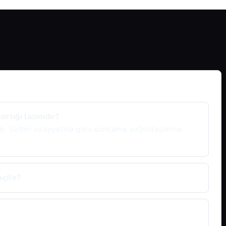
ırlığı lazımdır?
ıdır. Səthin vəziyyətinə görə qumlama, yağsızlaşdırma,
çilir?