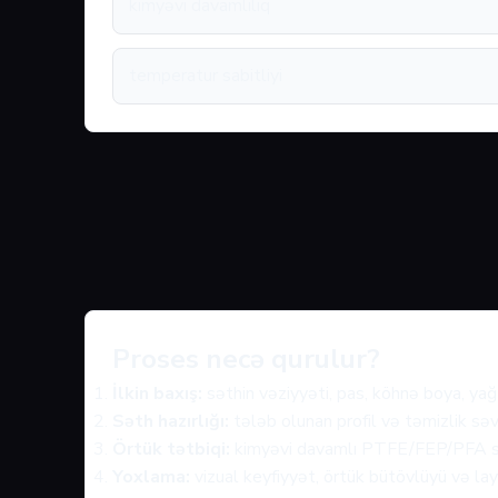
kimyəvi davamlılıq
temperatur sabitliyi
Proses necə qurulur?
İlkin baxış:
səthin vəziyyəti, pas, köhnə boya, yağ 
Səth hazırlığı:
tələb olunan profil və təmizlik səv
Örtük tətbiqi:
kimyəvi davamlı PTFE/FEP/PFA sist
Yoxlama:
vizual keyfiyyət, örtük bütövlüyü və layi