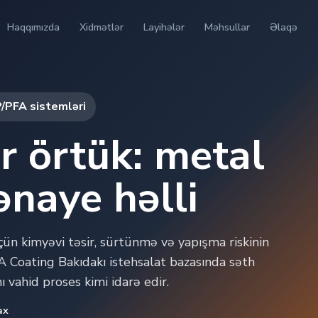
Haqqımızda
Xidmətlər
Layihələr
Məhsullar
Əlaqə
P/PFA sistemləri
r örtük: metal
naye həlli
n kimyəvi təsir, sürtünmə və yapışma riskinin
A Coating Bakıdakı istehsalat bazasında səth
ı vahid proses kimi idarə edir.
ax