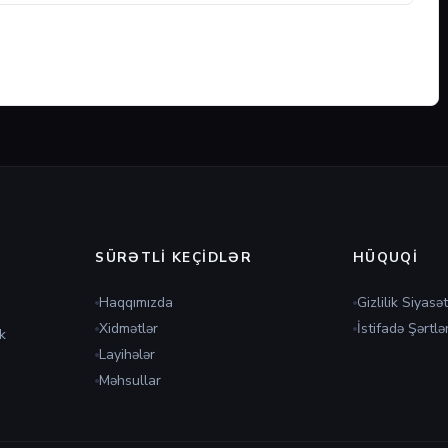
SÜRƏTLI KEÇIDLƏR
HÜQUQI
Haqqımızda
Gizlilik Siyasət
Xidmətlər
İstifadə Şərtlər
k
Layihələr
Məhsullar