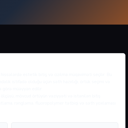
 hissələrdə estetik bitiş və cızılma müqaviməti seçilir. Bu
əlik istifadə olduğu üçün səth hazırlığı, örtük seçimi və
nə görə müəyyən edilir.
ölçüsü, mövcud örtüyün vəziyyəti və istənilən bitiş
fatlama, rəngləmə, fluoropolymer tətbiqi və səth yoxlaması