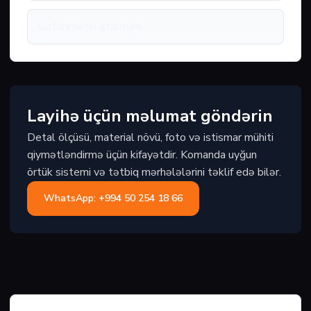
sürtünmənin azalması
Layihə üçün məlumat göndərin
Detal ölçüsü, material növü, foto və istismar mühiti
qiymətləndirmə üçün kifayətdir. Komanda uyğun
örtük sistemi və tətbiq mərhələlərini təklif edə bilər.
WhatsApp: +994 50 254 18 66