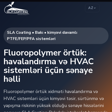
AZ
SLA Coating • Bakı • kimyəvi davamlı
PTFE/FEP/PFA sistemləri
Fluoropolymer örtük:
havalandırma və HVAC
sistemləri üçün sənaye
həlli
Fluoropolymer örtük xidməti havalandırma və
HVAC sistemləri üçün kimyəvi təsir, sürtünmə və
yapışma riskinin yüksək olduğu sənaye hissələrini