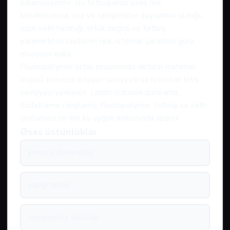
balanslaşdırılır. Bu tətbiqlərdə əsas risk
kondensasiya, toz və temperatur dəyişməsi olduğu
üçün səth hazırlığı, örtük seçimi və tətbiq
parametrləri layihənin real istismar şəraitinə görə
müəyyən edilir.
Fluoropolymer örtük prosesində detalın materialı,
ölçüsü, mövcud örtüyün vəziyyəti və istənilən bitiş
səviyyəsi yoxlanılır. Lazım olduqda qumlama,
fosfatlama, rəngləmə, fluoropolymer tətbiqi və səth
yoxlaması bir-biri ilə uyğun ardıcıllıqda aparılır.
Əsas üstünlüklər
kimyəvi davamlılıq
yapışmazlıq
temperatur sabitliyi