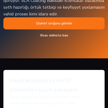
qoruyur. SLA Coating Bakıdakı istehsalat bazasında
səth hazırlığı, örtük tətbiqi və keyfiyyət yoxlamasını
vahid proses kimi idarə edir.
Qiymət sorğusu göndər
Əsas xidmətə bax
havalandırma və HVAC
sistemləri üçün yanaşma
Kanal, korpus, fan hissələri və HVAC metal
detallarında korroziya və görünüş tələbi