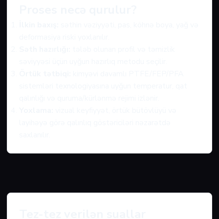
Proses necə qurulur?
İlkin baxış:
səthin vəziyyəti, pas, köhnə boya, yağ və
deformasiya riski yoxlanılır.
Səth hazırlığı:
tələb olunan profil və təmizlik
səviyyəsi üçün uyğun hazırlıq metodu seçilir.
Örtük tətbiqi:
kimyəvi davamlı PTFE/FEP/PFA
sistemləri texnologiyasına uyğun temperatur, qat
qalınlığı və quruma/kürlənmə rejimi izlənir.
Yoxlama:
vizual keyfiyyət, örtük bütövlüyü və
layihəyə görə qalınlıq göstəriciləri nəzarətdə
saxlanılır.
Tez-tez verilən suallar