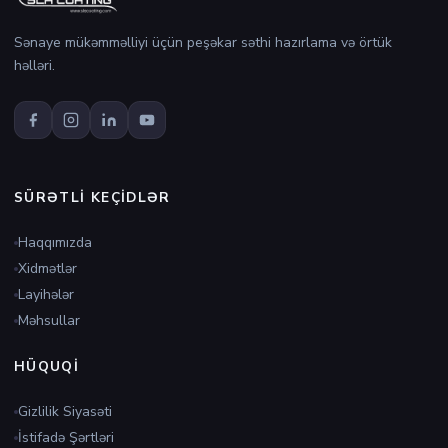
Sənaye mükəmməlliyi üçün peşəkar səthi hazırlama və örtük
həlləri.
SÜRƏTLI KEÇIDLƏR
Haqqımızda
Xidmətlər
Layihələr
Məhsullar
HÜQUQI
Gizlilik Siyasəti
İstifadə Şərtləri