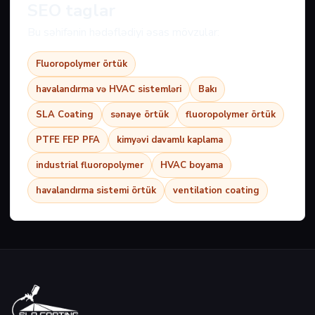
SEO taglar
Bu səhifənin hədəflədiyi əsas mövzular:
Fluoropolymer örtük
havalandırma və HVAC sistemləri
Bakı
SLA Coating
sənaye örtük
fluoropolymer örtük
PTFE FEP PFA
kimyəvi davamlı kaplama
industrial fluoropolymer
HVAC boyama
havalandırma sistemi örtük
ventilation coating