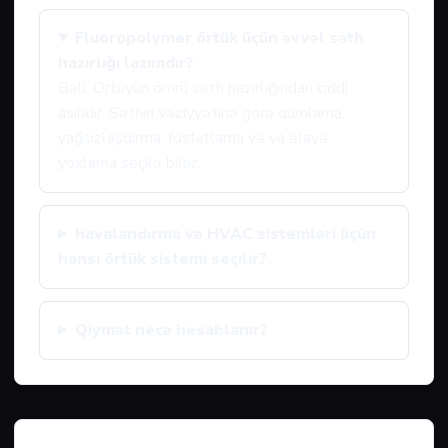
Fluoropolymer örtük üçün əvvəl səth
hazırlığı lazımdır?
Bəli. Örtüyün ömrü səth hazırlığından ciddi
asılıdır. Səthin vəziyyətinə görə qumlama,
yağsızlaşdırma, fosfatlama və ya əlavə
yoxlama seçilə bilər.
havalandırma və HVAC sistemləri üçün
hansı örtük sistemi seçilir?
Qiymət necə hesablanır?