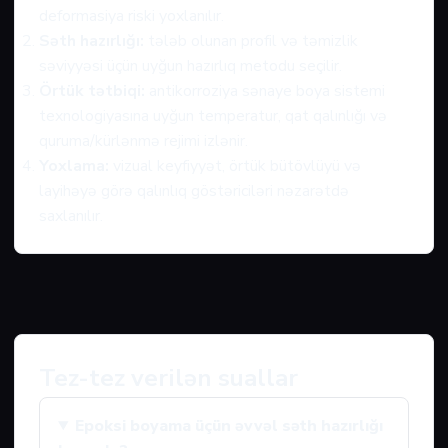
deformasiya riski yoxlanılır.
Səth hazırlığı:
tələb olunan profil və təmizlik
səviyyəsi üçün uyğun hazırlıq metodu seçilir.
Örtük tətbiqi:
antikorroziya sənaye boya sistemi
texnologiyasına uyğun temperatur, qat qalınlığı və
quruma/kürlənmə rejimi izlənir.
Yoxlama:
vizual keyfiyyət, örtük bütövlüyü və
layihəyə görə qalınlıq göstəriciləri nəzarətdə
saxlanılır.
Tez-tez verilən suallar
Epoksi boyama üçün əvvəl səth hazırlığı