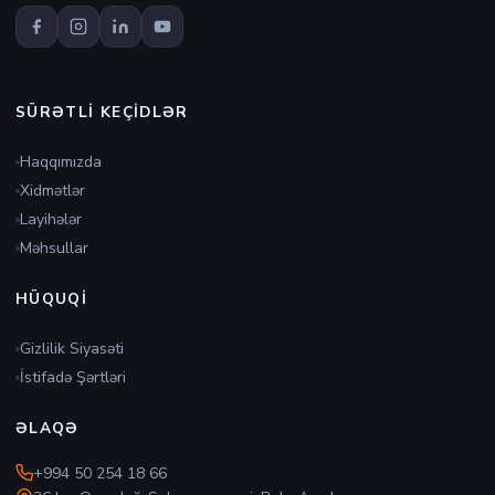
SÜRƏTLI KEÇIDLƏR
Haqqımızda
Xidmətlər
Layihələr
Məhsullar
HÜQUQI
Gizlilik Siyasəti
İstifadə Şərtləri
ƏLAQƏ
+994 50 254 18 66