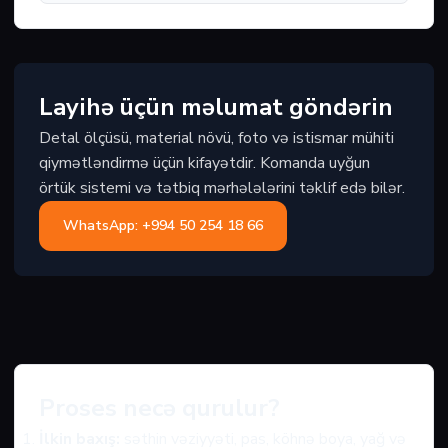
Layihə üçün məlumat göndərin
Detal ölçüsü, material növü, foto və istismar mühiti
qiymətləndirmə üçün kifayətdir. Komanda uyğun
örtük sistemi və tətbiq mərhələlərini təklif edə bilər.
WhatsApp: +994 50 254 18 66
Proses necə qurulur?
İlkin baxış:
səthin vəziyyəti, pas, köhnə boya, yağ və