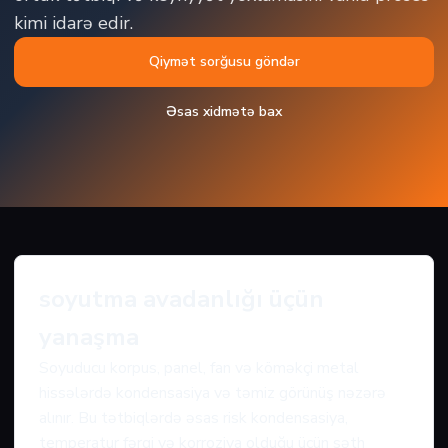
kimi idarə edir.
Qiymət sorğusu göndər
Əsas xidmətə bax
soyutma avadanlığı üçün
yanaşma
Soyuducu korpus, panel, fan və köməkçi metal
hissələrdə kondensasiya və təmiz görünüş nəzərə
alınır. Bu tətbiqlərdə əsas risk kondensasiya,
temperatur fərqi və korroziya olduğu üçün səth