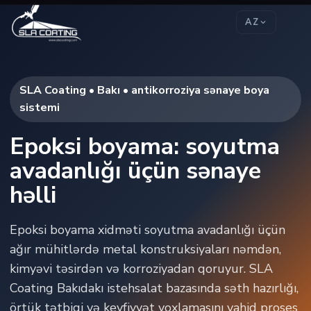
AZ
SLA Coating • Bakı • antikorroziya sənaye boya
sistemi
Epoksi boyama: soyutma
avadanlığı üçün sənaye
həlli
Epoksi boyama xidməti soyutma avadanlığı üçün
ağır mühitlərdə metal konstruksiyaları nəmdən,
kimyəvi təsirdən və korroziyadan qoruyur. SLA
Coating Bakıdakı istehsalat bazasında səth hazırlığı,
örtük tətbiqi və keyfiyyət yoxlamasını vahid proses