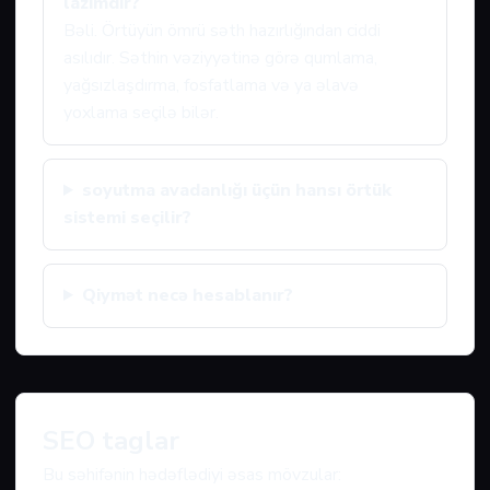
lazımdır?
Bəli. Örtüyün ömrü səth hazırlığından ciddi
asılıdır. Səthin vəziyyətinə görə qumlama,
yağsızlaşdırma, fosfatlama və ya əlavə
yoxlama seçilə bilər.
soyutma avadanlığı üçün hansı örtük
sistemi seçilir?
Qiymət necə hesablanır?
SEO taglar
Bu səhifənin hədəflədiyi əsas mövzular: