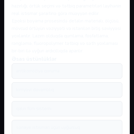
hazırlığı, örtük seçimi və tətbiq parametrləri layihənin
real istismar şəraitinə görə müəyyən edilir.
Epoksi boyama prosesində detalın materialı, ölçüsü,
mövcud örtüyün vəziyyəti və istənilən bitiş səviyyəsi
yoxlanılır. Lazım olduqda qumlama, fosfatlama,
rəngləmə, fluoropolymer tətbiqi və səth yoxlaması
bir-biri ilə uyğun ardıcıllıqda aparılır.
Əsas üstünlüklər
antikorroziya qoruma
kimyəvi davamlılıq
qalın film sistemi
sənaye istismarı üçün uyğunluq