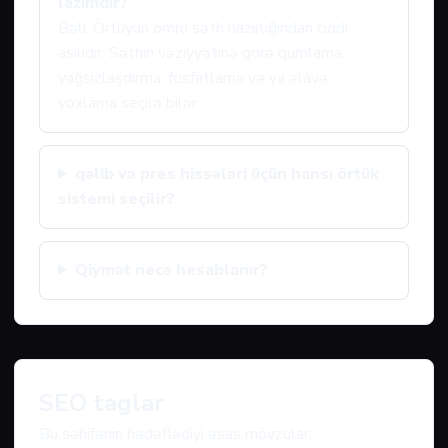
lazımdır?
Bəli. Örtüyün ömrü səth hazırlığından ciddi
asılıdır. Səthin vəziyyətinə görə qumlama,
yağsızlaşdırma, fosfatlama və ya əlavə
yoxlama seçilə bilər.
qəlib və pres hissələri üçün hansı örtük
sistemi seçilir?
Qiymət necə hesablanır?
SEO taglar
Bu səhifənin hədəflədiyi əsas mövzular: