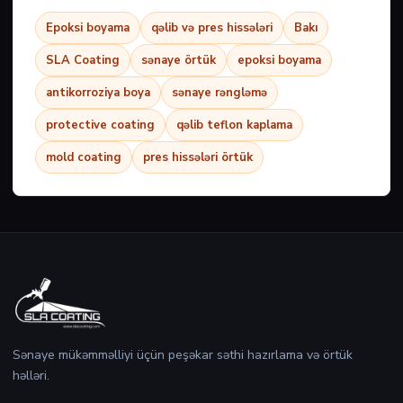
Epoksi boyama
qəlib və pres hissələri
Bakı
SLA Coating
sənaye örtük
epoksi boyama
antikorroziya boya
sənaye rəngləmə
protective coating
qəlib teflon kaplama
mold coating
pres hissələri örtük
Sənaye mükəmməlliyi üçün peşəkar səthi hazırlama və örtük
həlləri.