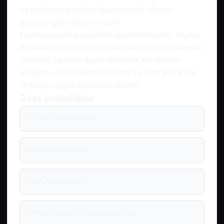
və tətbiq parametrləri layihənin real istismar
şəraitinə görə müəyyən edilir.
Epoksi boyama prosesində detalın materialı, ölçüsü,
mövcud örtüyün vəziyyəti və istənilən bitiş səviyyəsi
yoxlanılır. Lazım olduqda qumlama, fosfatlama,
rəngləmə, fluoropolymer tətbiqi və səth yoxlaması
bir-biri ilə uyğun ardıcıllıqda aparılır.
Əsas üstünlüklər
antikorroziya qoruma
kimyəvi davamlılıq
qalın film sistemi
sənaye istismarı üçün uyğunluq