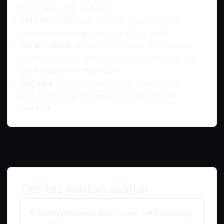
deformasiya riski yoxlanılır.
Səth hazırlığı:
tələb olunan profil və təmizlik
səviyyəsi üçün uyğun hazırlıq metodu seçilir.
Örtük tətbiqi:
antikorroziya sənaye boya sistemi
texnologiyasına uyğun temperatur, qat qalınlığı və
quruma/kürlənmə rejimi izlənir.
Yoxlama:
vizual keyfiyyət, örtük bütövlüyü və
layihəyə görə qalınlıq göstəriciləri nəzarətdə
saxlanılır.
Tez-tez verilən suallar
Epoksi boyama üçün əvvəl səth hazırlığı