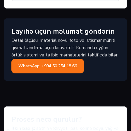
Layihə üçün məlumat göndərin
Detal ölçüsü, material növü, foto və istismar mühiti
qiymətləndirmə üçün kifayətdir. Komanda uyğun
örtük sistemi və tətbiq mərhələlərini təklif edə bilər.
WhatsApp: +994 50 254 18 66
Proses necə qurulur?
İlkin baxış:
səthin vəziyyəti, pas, köhnə boya, yağ və