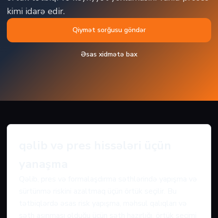
kimi idarə edir.
Qiymət sorğusu göndər
Əsas xidmətə bax
qəlib və pres hissələri üçün
yanaşma
Qəlib, pres və formalaşdırma səthlərində yapışma və
sürtünmə riskini azaltmaq üçün örtük seçilir. Bu
tətbiqlərdə əsas risk yapışma, məhsul qalıqları və
səth aşınması olduğu üçün səth hazırlığı, örtük seçimi