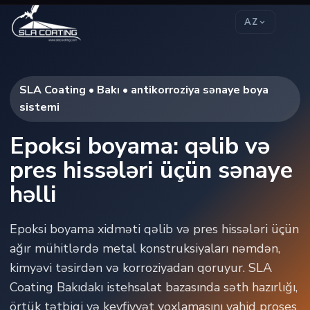
AZ
SLA Coating • Bakı • antikorroziya sənaye boya
sistemi
Epoksi boyama: qəlib və
pres hissələri üçün sənaye
həlli
Epoksi boyama xidməti qəlib və pres hissələri üçün
ağır mühitlərdə metal konstruksiyaları nəmdən,
kimyəvi təsirdən və korroziyadan qoruyur. SLA
Coating Bakıdakı istehsalat bazasında səth hazırlığı,
örtük tətbiqi və keyfiyyət yoxlamasını vahid proses