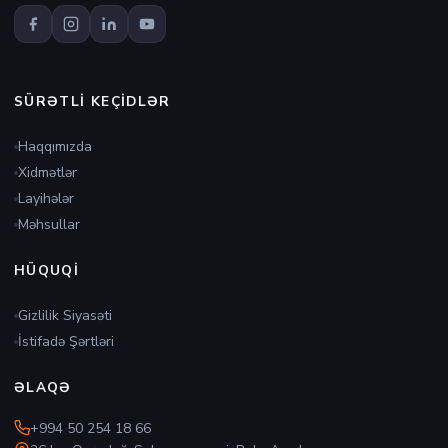
SÜRƏTLI KEÇIDLƏR
Haqqımızda
Xidmətlər
Layihələr
Məhsullar
HÜQUQI
Gizlilik Siyasəti
İstifadə Şərtləri
ƏLAQƏ
+994 50 254 18 66