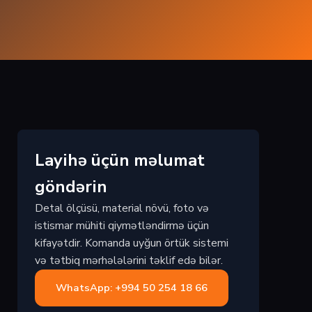
Layihə üçün məlumat
göndərin
Detal ölçüsü, material növü, foto və
istismar mühiti qiymətləndirmə üçün
kifayətdir. Komanda uyğun örtük sistemi
və tətbiq mərhələlərini təklif edə bilər.
WhatsApp: +994 50 254 18 66