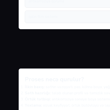
antikorroziya qoruma
qalın film sistemi
Proses necə qurulur?
İlkin baxış:
səthin vəziyyəti, pas, köhnə boya, yağ 
Səth hazırlığı:
tələb olunan profil və təmizlik səv
Örtük tətbiqi:
antikorroziya sənaye boya sistemi 
Yoxlama:
vizual keyfiyyət, örtük bütövlüyü və layi