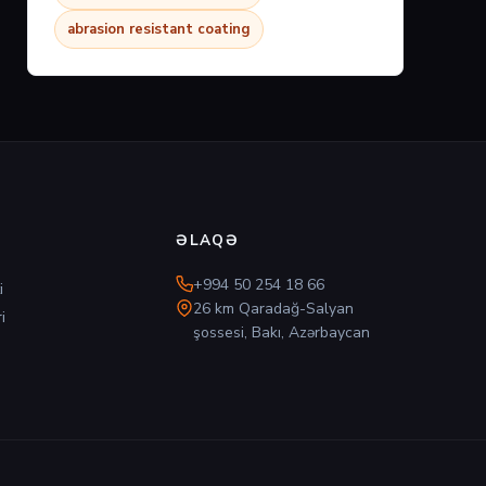
abrasion resistant coating
ƏLAQƏ
+994 50 254 18 66
i
26 km Qaradağ-Salyan
i
şossesi, Bakı, Azərbaycan