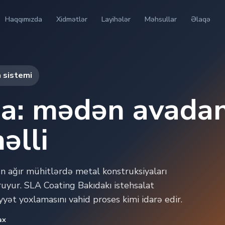
Haqqımızda
Xidmətlər
Layihələr
Məhsullar
Əlaqə
a sistemi
a: mədən avadan
əlli
 ağır mühitlərdə metal konstruksiyaları
uyur. SLA Coating Bakıdakı istehsalat
iyyət yoxlamasını vahid proses kimi idarə edir.
ax