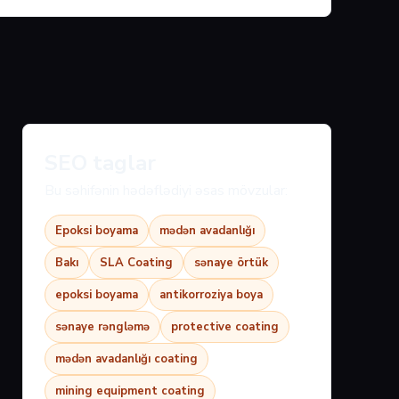
SEO taglar
Bu səhifənin hədəflədiyi əsas mövzular:
Epoksi boyama
mədən avadanlığı
Bakı
SLA Coating
sənaye örtük
epoksi boyama
antikorroziya boya
sənaye rəngləmə
protective coating
mədən avadanlığı coating
mining equipment coating