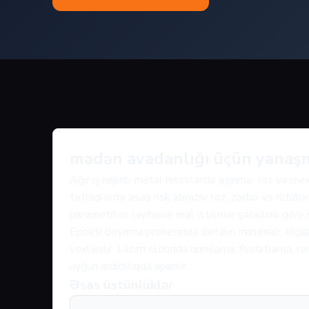
mədən avadanlığı üçün yanaş
Ağır iş rejimli metal hissələrdə aşınma, toz və me
tətbiqlərdə əsas risk abraziv toz, zərbə və rütubət
parametrləri layihənin real istismar şəraitinə görə
Epoksi boyama prosesində detalın materialı, ölçüs
yoxlanılır. Lazım olduqda qumlama, fosfatlama, rən
uyğun ardıcıllıqda aparılır.
Əsas üstünlüklər