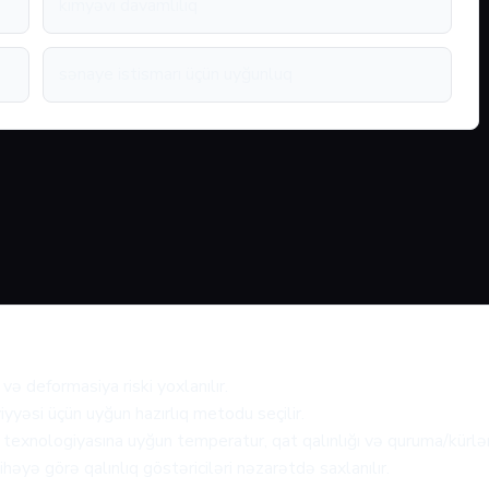
kimyəvi davamlılıq
sənaye istismarı üçün uyğunluq
və deformasiya riski yoxlanılır.
iyyəsi üçün uyğun hazırlıq metodu seçilir.
texnologiyasına uyğun temperatur, qat qalınlığı və quruma/kürlənm
həyə görə qalınlıq göstəriciləri nəzarətdə saxlanılır.