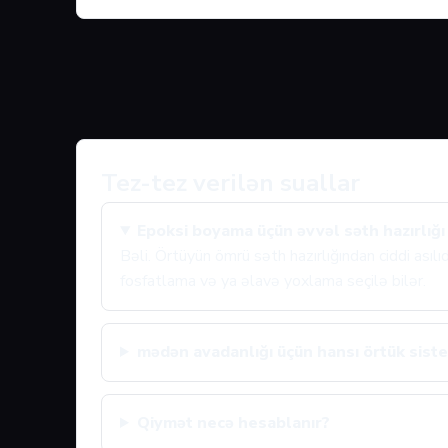
Tez-tez verilən suallar
Epoksi boyama üçün əvvəl səth hazırlığı
Bəli. Örtüyün ömrü səth hazırlığından ciddi asıl
fosfatlama və ya əlavə yoxlama seçilə bilər.
mədən avadanlığı üçün hansı örtük siste
Qiymət necə hesablanır?