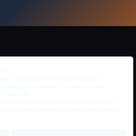
ma
xaniki zərbə üçün daha davamlı sistem seçilir. Bu
 olduğu üçün səth hazırlığı, örtük seçimi və tətbiq
 müəyyən edilir.
ü, mövcud örtüyün vəziyyəti və istənilən bitiş səviyyəsi
gləmə, fluoropolymer tətbiqi və səth yoxlaması bir-biri ilə