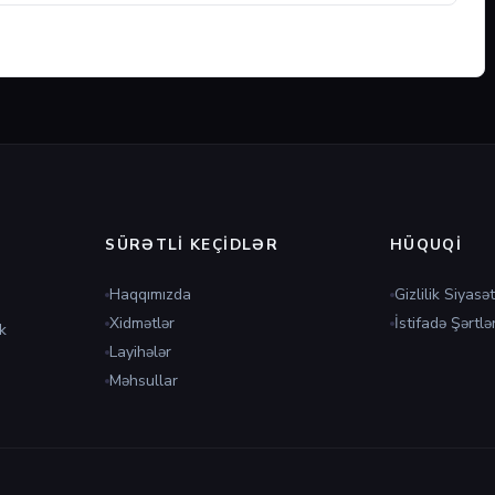
SÜRƏTLI KEÇIDLƏR
HÜQUQI
Haqqımızda
Gizlilik Siyasət
Xidmətlər
İstifadə Şərtlər
k
Layihələr
Məhsullar