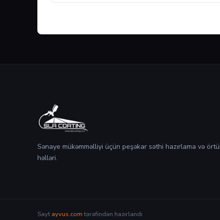
Sənaye mükəmməlliyi üçün peşəkar səthi hazırlama və örtü
həlləri.
Sayt
ayvus.com
tərəfindən hazırlandı