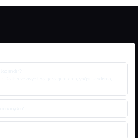
 lazımdır?
ıdır. Səthin vəziyyətinə görə qumlama, yağsızlaşdırma,
mi seçilir?