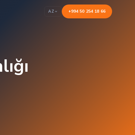
+994 50 254 18 66
AZ
lığı