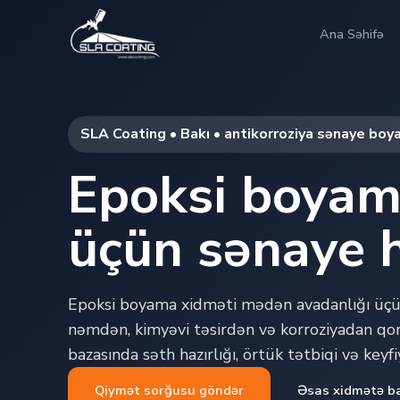
Ana Səhifə
SLA Coating • Bakı • antikorroziya sənaye boy
Epoksi boyam
üçün sənaye h
Epoksi boyama xidməti mədən avadanlığı üçün
nəmdən, kimyəvi təsirdən və korroziyadan qor
bazasında səth hazırlığı, örtük tətbiqi və keyf
Qiymət sorğusu göndər
Əsas xidmətə b