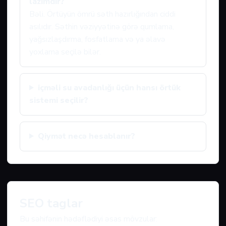
lazımdır?
Bəli. Örtüyün ömrü səth hazırlığından ciddi
asılıdır. Səthin vəziyyətinə görə qumlama,
yağsızlaşdırma, fosfatlama və ya əlavə
yoxlama seçilə bilər.
içməli su avadanlığı üçün hansı örtük
sistemi seçilir?
Qiymət necə hesablanır?
SEO taglar
Bu səhifənin hədəflədiyi əsas mövzular: