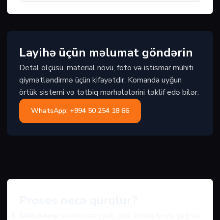
Layihə üçün məlumat göndərin
Detal ölçüsü, material növü, foto və istismar mühiti
qiymətləndirmə üçün kifayətdir. Komanda uyğun
örtük sistemi və tətbiq mərhələlərini təklif edə bilər.
WhatsApp: +994 50 254 18 66
Proses necə qurulur?
İlkin baxış:
səthin vəziyyəti, pas, köhnə boya, yağ və