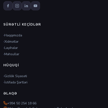
SÜRƏTLI KEÇIDLƏR
Haqqımızda
Xidmətlər
Layihələr
Məhsullar
HÜQUQI
Gizlilik Siyasəti
İstifadə Şərtləri
ƏLAQƏ
+994 50 254 18 66