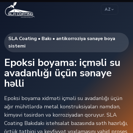
AZ
SLA Coating • Bakı • antikorroziya sənaye boya
sistemi
Epoksi boyama: içməli su
avadanlığı üçün sənaye
həlli
Epoksi boyama xidməti içməli su avadanlığı üçün
ağır mühitlərdə metal konstruksiyaları nəmdən,
kimyəvi təsirdən və korroziyadan qoruyur. SLA
Coating Bakıdakı istehsalat bazasında səth hazırlığı,
örtük tətbiqi və keyfiyyət yoxlamasını vahid proses