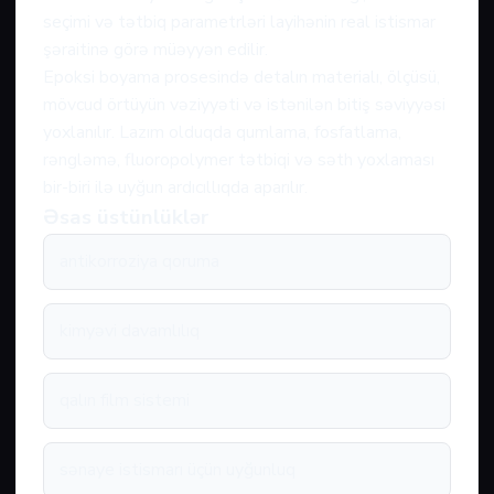
seçimi və tətbiq parametrləri layihənin real istismar
şəraitinə görə müəyyən edilir.
Epoksi boyama prosesində detalın materialı, ölçüsü,
mövcud örtüyün vəziyyəti və istənilən bitiş səviyyəsi
yoxlanılır. Lazım olduqda qumlama, fosfatlama,
rəngləmə, fluoropolymer tətbiqi və səth yoxlaması
bir-biri ilə uyğun ardıcıllıqda aparılır.
Əsas üstünlüklər
antikorroziya qoruma
kimyəvi davamlılıq
qalın film sistemi
sənaye istismarı üçün uyğunluq