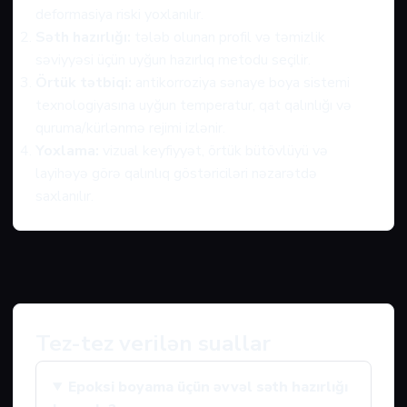
deformasiya riski yoxlanılır.
Səth hazırlığı:
tələb olunan profil və təmizlik
səviyyəsi üçün uyğun hazırlıq metodu seçilir.
Örtük tətbiqi:
antikorroziya sənaye boya sistemi
texnologiyasına uyğun temperatur, qat qalınlığı və
quruma/kürlənmə rejimi izlənir.
Yoxlama:
vizual keyfiyyət, örtük bütövlüyü və
layihəyə görə qalınlıq göstəriciləri nəzarətdə
saxlanılır.
Tez-tez verilən suallar
Epoksi boyama üçün əvvəl səth hazırlığı