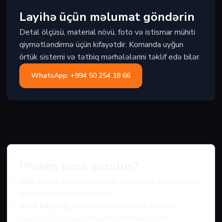
Layihə üçün məlumat göndərin
Detal ölçüsü, material növü, foto və istismar mühiti
qiymətləndirmə üçün kifayətdir. Komanda uyğun
örtük sistemi və tətbiq mərhələlərini təklif edə bilər.
WhatsApp: +994 50 254 18 66
Proses necə qurulur?
İlkin baxış:
səthin vəziyyəti, pas, köhnə boya, yağ və
deformasiya riski yoxlanılır.
Səth hazırlığı:
tələb olunan profil və təmizlik
səviyyəsi üçün uyğun hazırlıq metodu seçilir.