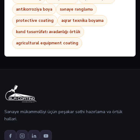
antikorroziya boya
sənaye rəngləmə
protective coating
aqrar texnika boyama
kənd təsərrüfatı avadanlığı örtük
agricultural equipment coating
Sənaye mükəmməlliyi üçün peşəkar səthi hazırlama və örtük
həlləri.