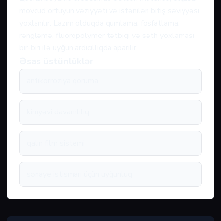
mövcud örtüyün vəziyyəti və istənilən bitiş səviyyəsi
yoxlanılır. Lazım olduqda qumlama, fosfatlama,
rəngləmə, fluoropolymer tətbiqi və səth yoxlaması
bir-biri ilə uyğun ardıcıllıqda aparılır.
Əsas üstünlüklər
antikorroziya qoruma
kimyəvi davamlılıq
qalın film sistemi
sənaye istismarı üçün uyğunluq