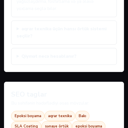
yağsızlaşdırma, fosfatlama və ya əlavə
yoxlama seçilə bilər.
aqrar texnika üçün hansı örtük sistemi
seçilir?
Qiymət necə hesablanır?
SEO taglar
Bu səhifənin hədəflədiyi əsas mövzular:
Epoksi boyama
aqrar texnika
Bakı
SLA Coating
sənaye örtük
epoksi boyama