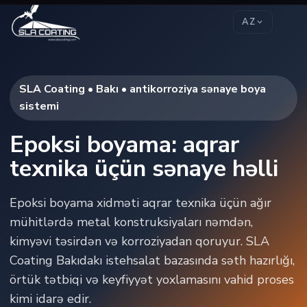
AZ
SLA Coating • Bakı • antikorroziya sənaye boya
sistemi
Epoksi boyama: aqrar
texnika üçün sənaye həlli
Epoksi boyama xidməti aqrar texnika üçün ağır
mühitlərdə metal konstruksiyaları nəmdən,
kimyəvi təsirdən və korroziyadan qoruyur. SLA
Coating Bakıdakı istehsalat bazasında səth hazırlığı,
örtük tətbiqi və keyfiyyət yoxlamasını vahid proses
kimi idarə edir.