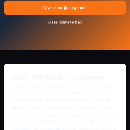
Qiymət sorğusu göndər
Əsas xidmətə bax
aqrar texnika üçün yanaşma
Traktor qoşquları, torpaq işləmə hissələri və aqrar
avadanlıq komponentləri üçün aşınma və korroziya
riski nəzərə alınır. Bu tətbiqlərdə əsas risk torpaq,
gübrə, rütubət və mexaniki zərbə olduğu üçün səth
hazırlığı, örtük seçimi və tətbiq parametrləri layihənin
real istismar şəraitinə görə müəyyən edilir.
Epoksi boyama prosesində detalın materialı, ölçüsü,