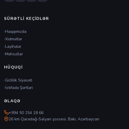
SÜRƏTLI KEÇIDLƏR
Haqqımızda
Xidmətlər
Layihələr
Məhsullar
HÜQUQI
Gizlilik Siyasəti
İstifadə Şərtləri
ƏLAQƏ
+994 50 254 18 66
26 km Qaradağ-Salyan şossesi, Bakı, Azərbaycan