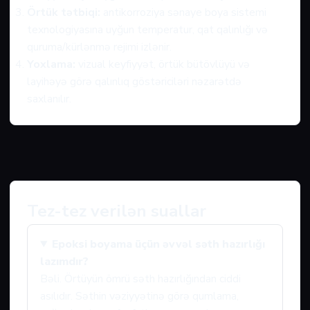
Örtük tətbiqi:
antikorroziya sənaye boya sistemi
texnologiyasına uyğun temperatur, qat qalınlığı və
quruma/kürlənmə rejimi izlənir.
Yoxlama:
vizual keyfiyyət, örtük bütövlüyü və
layihəyə görə qalınlıq göstəriciləri nəzarətdə
saxlanılır.
Tez-tez verilən suallar
Epoksi boyama üçün əvvəl səth hazırlığı
lazımdır?
Bəli. Örtüyün ömrü səth hazırlığından ciddi
asılıdır. Səthin vəziyyətinə görə qumlama,