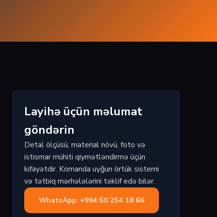
Layihə üçün məlumat
göndərin
Detal ölçüsü, material növü, foto və
istismar mühiti qiymətləndirmə üçün
kifayətdir. Komanda uyğun örtük sistemi
və tətbiq mərhələlərini təklif edə bilər.
WhatsApp: +994 50 254 18 66