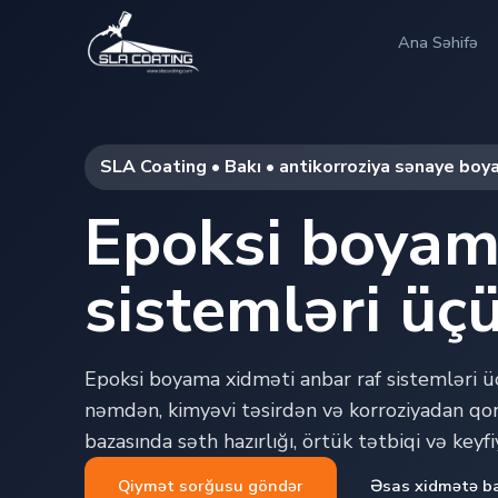
Ana Səhifə
SLA Coating • Bakı • antikorroziya sənaye boy
Epoksi boyama
sistemləri üç
Epoksi boyama xidməti anbar raf sistemləri ü
nəmdən, kimyəvi təsirdən və korroziyadan qor
bazasında səth hazırlığı, örtük tətbiqi və keyf
Qiymət sorğusu göndər
Əsas xidmətə b