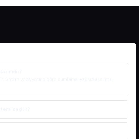
 lazımdır?
ıdır. Səthin vəziyyətinə görə qumlama, yağsızlaşdırma,
temi seçilir?