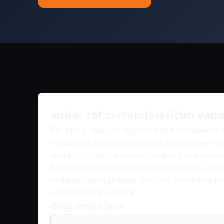
anbar raf sistemləri üçün yan
Raf, stelaj, dayaq və logistika metal hissələrind
tətbiqlərdə əsas risk cızılma, yükləmə zərbəsi və 
seçimi və tətbiq parametrləri layihənin real istism
Epoksi boyama prosesində detalın materialı, ölçüs
yoxlanılır. Lazım olduqda qumlama, fosfatlama, rən
uyğun ardıcıllıqda aparılır.
Əsas üstünlüklər