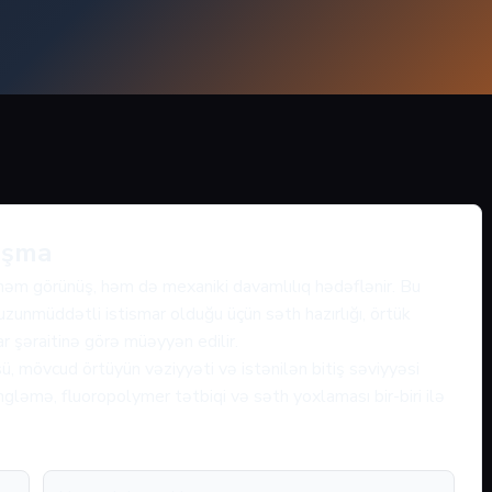
aşma
ə həm görünüş, həm də mexaniki davamlılıq hədəflənir. Bu
uzunmüddətli istismar olduğu üçün səth hazırlığı, örtük
ar şəraitinə görə müəyyən edilir.
ü, mövcud örtüyün vəziyyəti və istənilən bitiş səviyyəsi
gləmə, fluoropolymer tətbiqi və səth yoxlaması bir-biri ilə