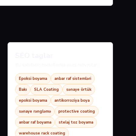
SEO taglar
Bu səhifənin hədəflədiyi əsas mövzular:
Epoksi boyama
anbar raf sistemləri
Bakı
SLA Coating
sənaye örtük
epoksi boyama
antikorroziya boya
sənaye rəngləmə
protective coating
anbar raf boyama
stelaj toz boyama
warehouse rack coating