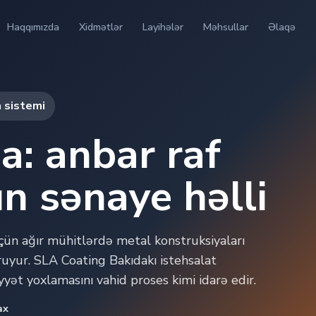
Haqqımızda
Xidmətlər
Layihələr
Məhsullar
Əlaqə
a sistemi
: anbar raf
ün sənaye həlli
çün ağır mühitlərdə metal konstruksiyaları
uyur. SLA Coating Bakıdakı istehsalat
iyyət yoxlamasını vahid proses kimi idarə edir.
ax