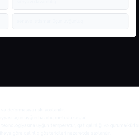
kimyəvi davamlılıq
sənaye istismarı üçün uyğunluq
və deformasiya riski yoxlanılır.
iyyəsi üçün uyğun hazırlıq metodu seçilir.
texnologiyasına uyğun temperatur, qat qalınlığı və quruma/kürlənm
həyə görə qalınlıq göstəriciləri nəzarətdə saxlanılır.