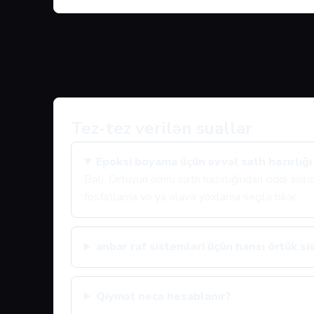
Tez-tez verilən suallar
Epoksi boyama üçün əvvəl səth hazırlığı
Bəli. Örtüyün ömrü səth hazırlığından ciddi asıl
fosfatlama və ya əlavə yoxlama seçilə bilər.
anbar raf sistemləri üçün hansı örtük sis
Qiymət necə hesablanır?