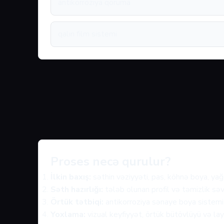
antikorroziya qoruma
qalın film sistemi
Proses necə qurulur?
İlkin baxış:
səthin vəziyyəti, pas, köhnə boya, yağ 
Səth hazırlığı:
tələb olunan profil və təmizlik səv
Örtük tətbiqi:
antikorroziya sənaye boya sistemi 
Yoxlama:
vizual keyfiyyət, örtük bütövlüyü və layi